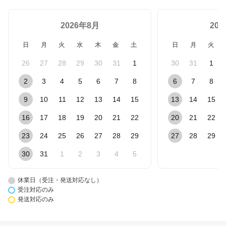
2026年8月
20
日
月
火
水
木
金
土
日
月
火
26
27
28
29
30
31
1
30
31
1
2
3
4
5
6
7
8
6
7
8
9
10
11
12
13
14
15
13
14
15
16
17
18
19
20
21
22
20
21
22
23
24
25
26
27
28
29
27
28
29
30
31
1
2
3
4
5
休業日（受注・発送対応なし）
受注対応のみ
発送対応のみ