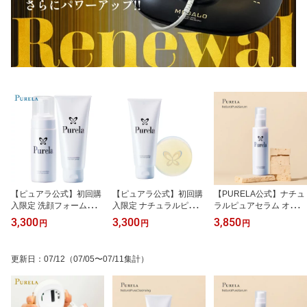
【ピュアラ公式】初回購
【ピュアラ公式】初回購
【PURELA公式】ナチュ
入限定 洗顔フォームセッ
入限定 ナチュラルピュア
ラルピュアセラム オール
ト《輝肌》クレンジング
クレンジング＆ナチュラ
インワン美容液 100ml
3,300
3,300
3,850
円
円
円
＆ウォッシング 天然由来
ルピュアホワイトソー
【男女兼用】エステサロ
プ 洗顔セット
ンクオリティ
更新日
：
07/12
（07/05〜07/11集計）