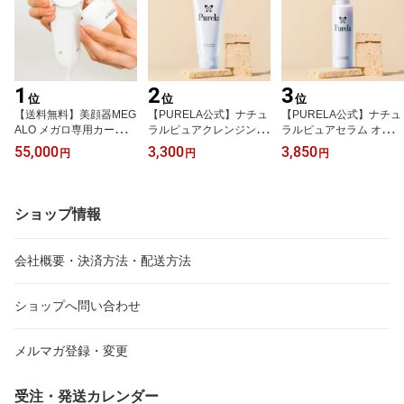
1
2
3
位
位
位
【送料無料】美顔器MEG
【PURELA公式】ナチュ
【PURELA公式】ナチュ
ALO メガロ専用カートリ
ラルピュアクレンジング
ラルピュアセラム オール
ッジ 5000ショット 高
ジェル 130g エステサロ
インワン美容液 100ml
55,000
3,300
3,850
円
円
円
速ショット ハイフ美顔器
ンクオリティ
【男女兼用】エステサロ
HIFU 高速ショット たる
ンクオリティ
み しわ 小顔 自宅 皮下脂
肪 筋肉 血流促進 タンパ
ショップ情報
ク質
会社概要・決済方法・配送方法
ショップへ問い合わせ
メルマガ登録・変更
受注・発送カレンダー