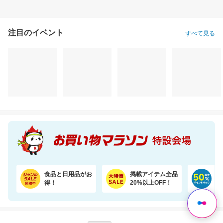
注目のイベント
すべて見る
＼半額！楽天1位★／体重・体脂肪・ウエスト周囲径・BMI値が気になるあなたへ！
＼30％OFF！1食あたり133円／エコ梱包！パックご飯 180g×48食
3,764円
9,180円
2,
半額以下
割引価格
割引価格
1,882
6,380
1,936
円
円
円