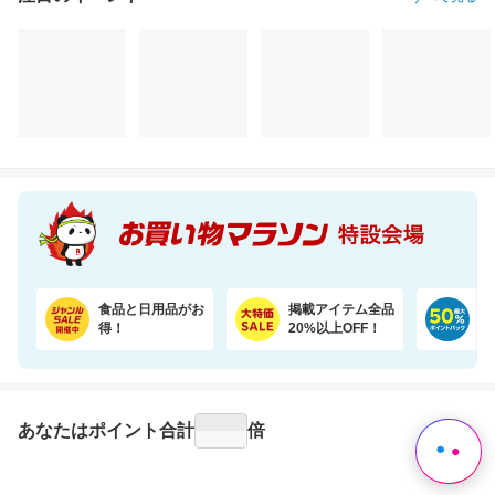
注目のイベント
すべて見る
食品と日用品がお
掲載アイテム全品
日
得！
20%以上OFF！
ポ