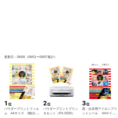
更新日
：
08/08
（08/01〜08/07集計）
1
2
3
位
位
位
パウダープリントフィル
パウダープリントプリン
黒・白共用アイロンプリ
ム A4サイズ 3枚分入
タセット（PX-S505）
ントシール A4サイ
り
ズ 2枚入り