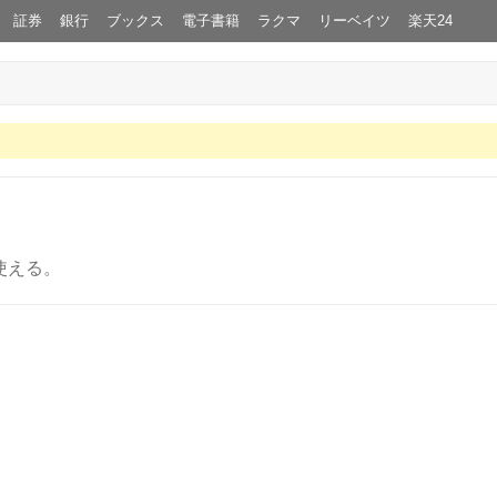
証券
銀行
ブックス
電子書籍
ラクマ
リーベイツ
楽天24
使える。