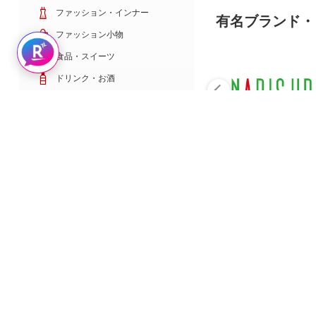
ファッション・インナー
有名ブランド・
ファッション小物
Rakuten AIで探す
食品・スイーツ
ドリンク・お酒
日用雑貨・キッチン用品
コスメ・健康・医薬品
キッズ・ベビー・玩具
家電・TV・カメラ
PC・スマホ・通信
スポーツ・ゴルフ
車・バイク
インテリア・寝具・収納
ペット・花・DIY工具
サービス・リフォーム