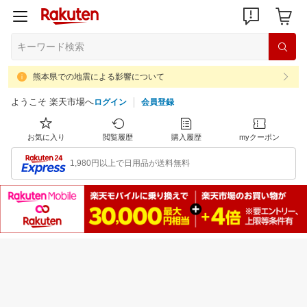
熊本県での地震による影響について
ようこそ 楽天市場へ
ログイン
会員登録
お気に入り
閲覧履歴
購入履歴
myクーポン
1,980円以上で日用品が送料無料