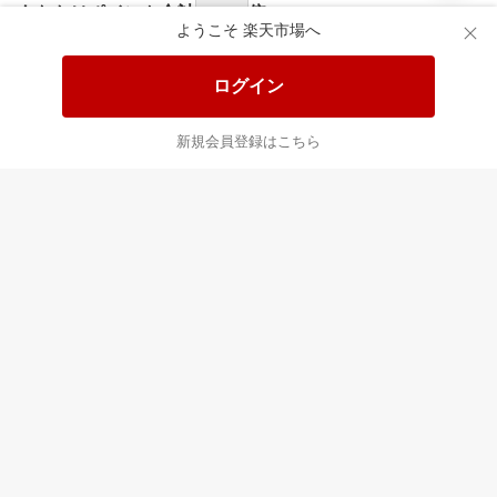
食品と日用品がお
掲載アイテム全品
日
得！
20%以上OFF！
ポ
ようこそ 楽天市場へ
ログイン
あなたはポイント
合計
倍
新規会員登録はこちら
最近チェックした商品
すべて見る