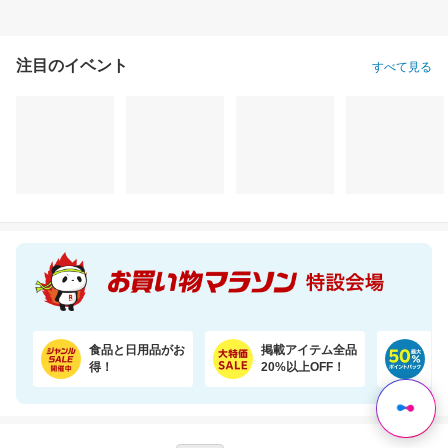
注目のイベント
すべて見る
干すたび、着るたび、ご褒美の香り。洗浄・抗菌・消臭・柔軟・香りを1粒に凝縮。
【楽天オリジナル】猫砂紙タイプ大容量＼約一か月548円／今だけお買い得セール！
3,620円
3,650円
3,
割引価格
割引価格
割引価格
3,258
3,285
3,582
円
円
円