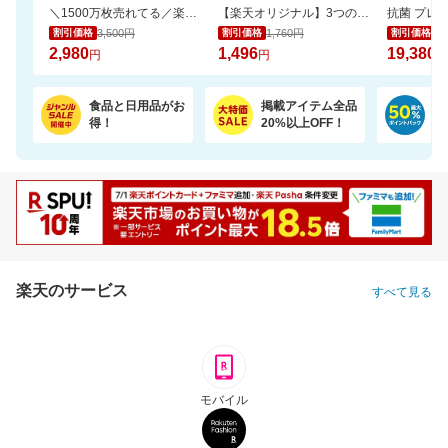
＼1500万枚売れてる／楽天1位リピ多数★ふかふかホテルタオル4枚セットが20周年SALE！
【楽天オリジナル】3つのカラー選べる、立体マスク＼約3か月使える大容量／
3,500円
1,760円
22
割引価格
割引価格
割引価格
2,980
1,496
19,380
円
円
円
食品と日用品がお
掲載アイテム全品
日
得！
20%以上OFF！
ポ
楽天のサービス
すべて見る
モバイル