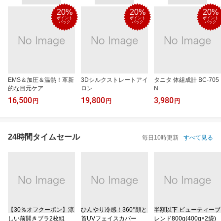
20%
20%
20%
ポイント
ポイント
ポイント
バック
バック
バック
EMS＆加圧＆温熱！革新
3Dシルクストレートアイ
タニタ 体組成計 BC-705
的な目元ケア
ロン
N
16,500
19,800
3,980
円
円
円
24時間タイムセール
毎日10時更新
すべて見る
【30％オフクーポン】涼
ひんやり冷感！360°顔と
半額以下 ビューティーブ
しい前開きブラ2枚組
首UVフェイスカバー
レンド800g(400g×2袋)