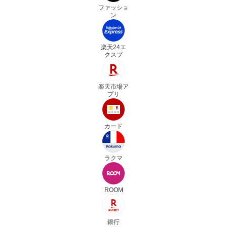
ファッショ
ン
楽天24エ
クスプ
楽天市場ア
プリ
カード
ラクマ
ROOM
銀行