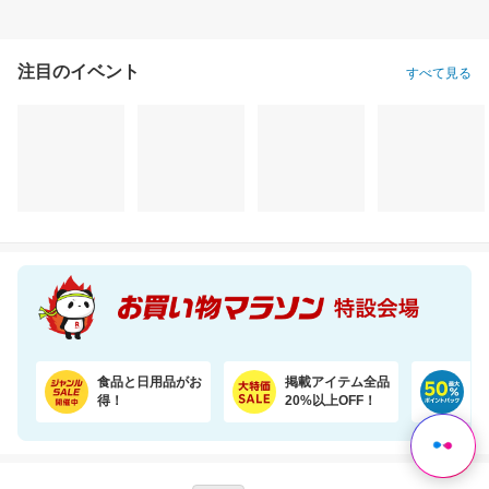
注目のイベント
すべて見る
たっぷりお得！詰め替え用ペレッティー10L 超大容量BOX ペット消臭スプレーおまけ付き
【うなぎ屋かわすい】ふっくら肉厚！国産うなぎ大サイズ2尾セットがお買い得！
25,462円
5,665円
6,
割引価格
割引価格
割引価格
22,500
5,098
3,580
円
円
円