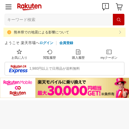
熊本県での地震による影響について
ようこそ 楽天市場へ
ログイン
会員登録
お気に入り
閲覧履歴
購入履歴
myクーポン
1,980円以上で日用品が送料無料