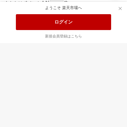
食品と日用品がお
掲載アイテム全品
日
得！
20%以上OFF！
ポ
ようこそ 楽天市場へ
ログイン
あなたはポイント
合計
倍
新規会員登録はこちら
最近チェックした商品
すべて見る