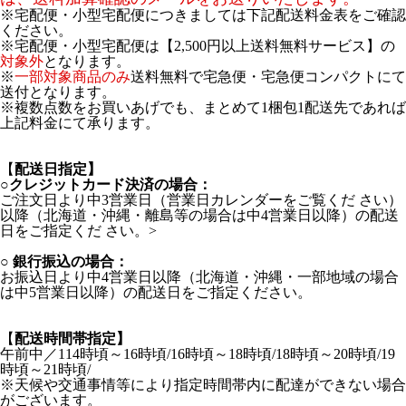
※宅配便・小型宅配便につきましては下記配送料金表をご確認
ください。
※宅配便・小型宅配便は【2,500円以上送料無料サービス】の
対象外
となります。
※
一部対象商品のみ
送料無料で宅急便・宅急便コンパクトにて
送付となります。
※複数点数をお買いあげでも、まとめて1梱包1配送先であれば
上記料金にて承ります。
【
配送日指定】
○
クレジットカード決済の場合：
ご注文日より中3営業日（営業日カレンダーをご覧くだ さい）
以降（北海道・沖縄・離島等の場合は中4営業日以降）の配送
日をご指定くだ さい。>
○
銀行振込の場合：
お振込日より中4営業日以降（北海道・沖縄・一部地域の場合
は中5営業日以降）の配送日をご指定ください。
【
配送時間帯指定】
午前中／114時頃～16時頃/16時頃～18時頃/18時頃～20時頃/19
時頃～21時頃/
※天候や交通事情等により指定時間帯内に配達ができない場合
がございます。