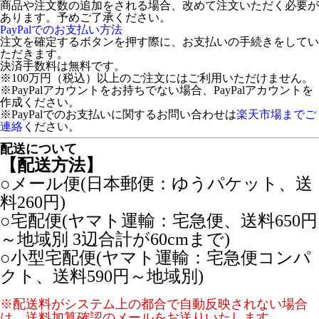
商品や注文数の追加をされる場合、改めて注文いただく必要が
あります。予めご了承ください。
PayPalでのお支払い方法
注文を確定するボタンを押す際に、お支払いの手続きをしてい
ただきます。
決済手数料は無料です。
※100万円（税込）以上のご注文にはご利用いただけません。
※PayPalアカウントをお持ちでない場合、PayPalアカウントを
作成ください。
※PayPalでのお支払いに関するお問い合わせは
楽天市場までご
連絡
ください。
配送について
【配送方法】
○メール便(日本郵便：ゆうパケット、送
料260円)
○宅配便(ヤマト運輸：宅急便、送料650円
～地域別 3辺合計が60cmまで)
○小型宅配便(ヤマト運輸：宅急便コンパ
クト、送料590円～地域別)
※配送料がシステム上の都合で自動反映されない場合
は、送料加算確認のメールをお送りいたします。