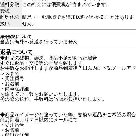
送料分消
この料金には消費税が 含まれています。
費税
離島他の
離島・一部地域でも追加送料がかかることはありま
扱い
せん。
海外配送について
当店は海外へ発送を行っていません
返品について
◆商品の破損、誤送、商品不足があった場合
すぐに返品・交換等の手配を致します。
お手数をお掛けしますが商品到着後７日以内に下記メールアド
レスまで
・受注番号
・お名前
・簡単な詳細
を添えてご一報をお願いいたします。
その際の送料、手数料は当店が負担いたします。
◆商品がイメージと違っていた等、交換や返品をご希望の場合
商品到着より７日以内にメールにて
・受注番号
・お名前
・簡単な詳細