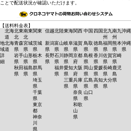
ことで配送状況が確認いただけます。
【送料料金表】
北海
北東
南東
関東
信越
北陸
東海
関西
中国
四国
北九
南九
沖縄
道
北
北
州
州
地
北海
青森
宮城
茨城
新潟
富山
岐阜
滋賀
鳥取
徳島
福岡
熊本
沖縄
域
道
県
県
県
県
県
県
県
県
県
県
県
県
詳
岩手
山形
栃木
長野
石川
静岡
京都
島根
香川
佐賀
宮崎
細
県
県
県
県
県
県
府
県
県
県
県
秋田
福島
群馬
福井
愛知
大阪
岡山
愛媛
長崎
鹿児
県
県
県
県
県
府
県
県
県
島
埼玉
三重
兵庫
広島
高知
大分
県
県
県
県
県
県
県
千葉
奈良
山口
県
県
県
東京
和歌
都
山
神奈
県
川
県