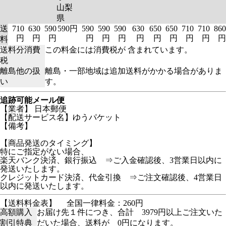
山梨
県
送
710
630
590
590円
590
590
590
630
650
650
710
710
860
円
円
円
円
円
円
円
円
円
円
円
円
料
送料分消費
この料金には消費税が 含まれています。
税
離島他の扱
離島・一部地域は追加送料がかかる場合がありま
い
す。
追跡可能メール便
【業者】 日本郵便
【配送サービス名】ゆうパケット
【備考】
【商品発送のタイミング】
特にご指定がない場合、
楽天バンク決済、銀行振込 ⇒ご入金確認後、3営業日以内に
発送いたします。
クレジットカード決済、代金引換 ⇒ご注文確認後、4営業日
以内に発送いたします。
【送料料金表】
全国一律料金：260円
高額購入
お届け先１件につき、合計 3979円以上ご注文いた
割引特典
だいた場合、送料が 0円になります。