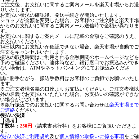
ご注文後、お支払いに関するご案内メールを楽天市場からお送
りいたします。
お支払い状況の確認後、発送手続きが開始いたします。
ショップが金額を変更した場合、お客様のご注文時と楽天市場
からのお支払いに関するご案内メール送信時で金額が異なりま
す。
お支払いに関するご案内メールに記載の金額をご確認のうえ、
お支払いください。
14日以内にお支払いが確認できない場合、楽天市場が自動でご
注文をキャンセルいたします。
振込の取扱時間はご利用される金融機関のホームページなどを
予めご確認ください。連休時など、銀行窓口でお振込みができ
ない場合は、ATMやネットバンキングにてお振込みくださ
い。
誠に勝手ながら、振込手数料はお客様のご負担でお願いいたし
ます。
※ご注文者様名義の口座よりお支払いください。ご注文者様以
外の名義でお支払いいただいた場合、お支払いの確認ができな
い場合がございます。
※銀行振込でのお支払いに関するお問い合わせは
楽天市場まで
ご連絡
ください。
後払い決済
【備考】
手数料：
250円
（請求書発行料）をお客様にご負担いただきま
す。
後払い決済ご利用規約
及び
個人情報の取扱いに係る事項
をご確