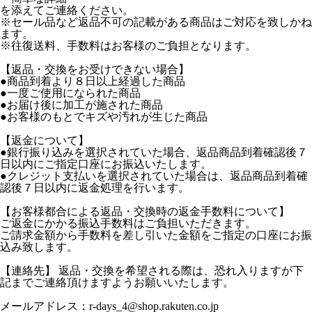
を添えてご連絡ください。
※セール品など返品不可の記載がある商品はご対応を致しかね
ます。
※往復送料、手数料はお客様のご負担となります。
【返品・交換をお受けできない場合】
●商品到着より８日以上経過した商品
●一度ご使用になられた商品
●お届け後に加工が施された商品
●お客様のもとでキズや汚れが生じた商品
【返金について】
●銀行振り込みを選択されていた場合、返品商品到着確認後７
日以内にご指定口座にお振込いたします。
●クレジット支払いを選択されていた場合は、返品商品到着確
認後７日以内に返金処理を行います。
【お客様都合による返品・交換時の返金手数料について】
ご返金にかかる振込手数料はご負担いただきます。
ご請求金額から手数料を差し引いた金額をご指定の口座にお振
込み致します。
【連絡先】 返品・交換を希望される際は、恐れ入りますが下
記までご連絡頂けますようお願いいたします。
メールアドレス：r-days_4@shop.rakuten.co.jp