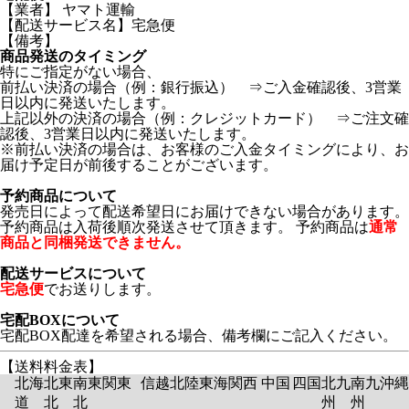
【業者】 ヤマト運輸
【配送サービス名】宅急便
【備考】
商品発送のタイミング
特にご指定がない場合、
前払い決済の場合（例：銀行振込） ⇒ご入金確認後、3営業
日以内に発送いたします。
上記以外の決済の場合（例：クレジットカード） ⇒ご注文確
認後、3営業日以内に発送いたします。
※前払い決済の場合は、お客様のご入金タイミングにより、お
届け予定日が前後することがございます。
予約商品について
発売日によって配送希望日にお届けできない場合があります。
予約商品は入荷後順次発送させて頂きます。 予約商品は
通常
商品と同梱発送できません。
配送サービスについて
宅急便
でお送りします。
宅配BOXについて
宅配BOX配達を希望される場合、備考欄にご記入ください。
【送料料金表】
北海
北東
南東
関東
信越
北陸
東海
関西
中国
四国
北九
南九
沖縄
道
北
北
州
州