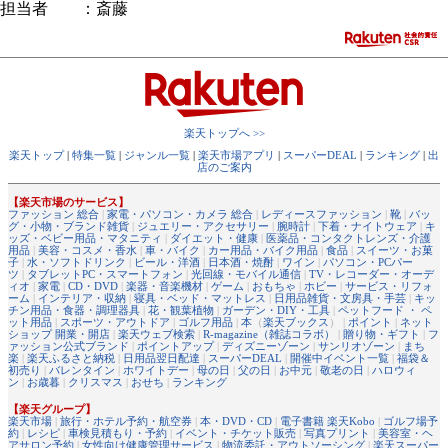
担当者 ：斎藤
楽天トップへ >>
楽天トップ
|
特集一覧
|
ジャンル一覧
|
楽天市場アプリ
|
スーパーDEAL
|
ランキング
|
出
店のご案内
【楽天市場のサービス】
ファッション 総合
|
家電・パソコン・カメラ 総合
|
レディースファッション
|
靴
|
バッ
グ・小物・ブランド雑貨
|
ジュエリー・アクセサリー
|
腕時計
|
下着・ナイトウェア
|
キ
ッズ・ベビー用品・マタニティ
|
ダイエット・健康
|
医薬品・コンタクトレンズ・介護
用品
|
美容・コスメ・香水
|
車・バイク
|
カー用品・バイク用品
|
食品
|
スイーツ・お菓
子
|
水・ソフトドリンク
|
ビール・洋酒
|
日本酒・焼酎
|
ワイン
|
パソコン・PCパー
ツ
|
タブレットPC・スマートフォン
|
光回線・モバイル通信
|
TV・レコーダー・オーデ
ィオ
|
家電
|
CD・DVD
|
楽器・音楽機材
|
ゲーム
|
おもちゃ
|
ホビー
|
サービス・リフォ
ーム
|
インテリア・収納
|
寝具・ベッド・マットレス
|
日用品雑貨・文房具・手芸
|
キッ
チン用品・食器・調理器具
|
花・観葉植物
|
ガーデン・DIY・工具
|
ペットフード ・ ペ
ット用品
|
スポーツ・アウトドア
|
ゴルフ用品
|
本
（
楽天ブックス
） |
ポイント
|
ネット
ショップ 開業・開店
|
楽天ウェブ検索
|
R-magazine（雑誌コラボ）
|
贈り物・ギフト
|
フ
ァッション公式ブランド
|
ポイントアップ
|
ディズニーゾーン
|
サンリオゾーン
|
まち
楽
|
楽天ふるさと納税
|
日用品翌日配達
|
スーパーDEAL
|
開催中イベント一覧
|
福袋＆
初売り
|
バレンタイン
|
ホワイトデー
|
母の日
|
父の日
|
お中元
|
敬老の日
|
ハロウィ
ン
|
お歳暮
|
クリスマス
|
おせち
|
ランキング
【楽天グループ】
楽天市場
|
旅行・ホテル予約・航空券
|
本・DVD・CD
|
電子書籍 楽天Kobo
|
ゴルフ場予
約
|
レシピ
|
車検見積もり・予約
|
イベント・チケット販売
|
写真プリント
|
美容室・ヘ
アサロン予約
|
女性向け健康管理サービス
|
物流委託・アウトソーシング
|
楽天スーパー