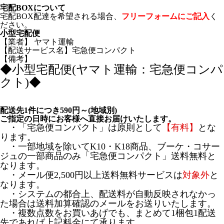
宅配BOXについて
宅配BOX配達を希望される場合、
フリーフォームにご記入
く
ださい。
小型宅配便
【業者】 ヤマト運輸
【配送サービス名】宅急便コンパクト
【備考】
◆小型宅配便(ヤマト運輸：宅急便コンパ
クト)◆
配送先1件につき590円～(地域別)
ご指定の日時にお客様へ直接お届けいたします。
・
「宅急便コンパクト」は原則として
【有料】
とな
ります。
・
一部地域を除いてK10・K18商品、ブーケ・コサー
ジュの一部商品のみ「宅急便コンパクト」送料無料と
なります。
・メール便2,500円以上送料無料サービスは
対象外
と
なります。
・システムの都合上、配送料が自動反映されなかっ
た場合は送料加算確認のメールをお送りいたします。
・複数点数をお買いあげでも、まとめて1梱包1配送
先であれば上記料金にて承ります。