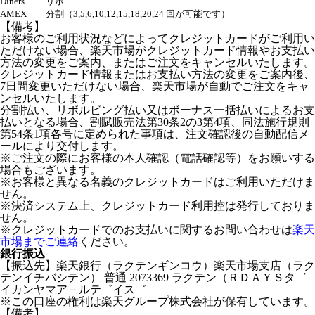
Diners
リボ
AMEX
分割（3,5,6,10,12,15,18,20,24 回が可能です）
【備考】
お客様のご利用状況などによってクレジットカードがご利用い
ただけない場合、楽天市場がクレジットカード情報やお支払い
方法の変更をご案内、またはご注文をキャンセルいたします。
クレジットカード情報またはお支払い方法の変更をご案内後、
7日間変更いただけない場合、楽天市場が自動でご注文をキャ
ンセルいたします。
分割払い、リボルビング払い又はボーナス一括払いによるお支
払いとなる場合、割賦販売法第30条2の3第4項、同法施行規則
第54条1項各号に定められた事項は、注文確認後の自動配信メ
ールにより交付します。
※ご注文の際にお客様の本人確認（電話確認等）をお願いする
場合もございます。
※お客様と異なる名義のクレジットカードはご利用いただけま
せん。
※決済システム上、クレジットカード利用控は発行しておりま
せん。
※クレジットカードでのお支払いに関するお問い合わせは
楽天
市場までご連絡
ください。
銀行振込
【振込先】楽天銀行（ラクテンギンコウ）楽天市場支店（ラク
テンイチバシテン） 普通 2073369 ラクテン（ＲＤＡＹＳタ゛
イカンヤマア－ルテ゛イス゛
※この口座の権利は楽天グループ株式会社が保有しています。
【備考】