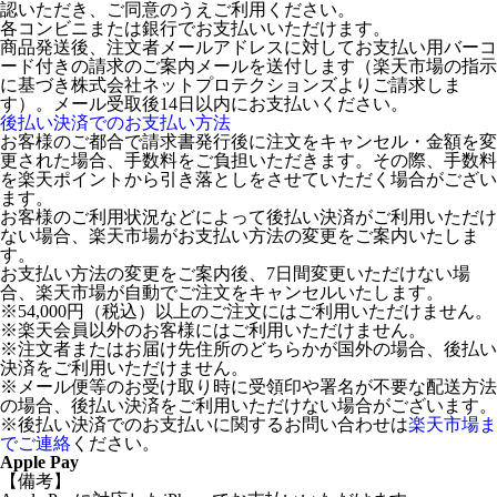
認いただき、ご同意のうえご利用ください。
各コンビニまたは銀行でお支払いいただけます。
商品発送後、注文者メールアドレスに対してお支払い用バーコ
ード付きの請求のご案内メールを送付します（楽天市場の指示
に基づき株式会社ネットプロテクションズよりご請求しま
す）。メール受取後14日以内にお支払いください。
後払い決済でのお支払い方法
お客様のご都合で請求書発行後に注文をキャンセル・金額を変
更された場合、手数料をご負担いただきます。その際、手数料
を楽天ポイントから引き落としをさせていただく場合がござい
ます。
お客様のご利用状況などによって後払い決済がご利用いただけ
ない場合、楽天市場がお支払い方法の変更をご案内いたしま
す。
お支払い方法の変更をご案内後、7日間変更いただけない場
合、楽天市場が自動でご注文をキャンセルいたします。
※54,000円（税込）以上のご注文にはご利用いただけません。
※楽天会員以外のお客様にはご利用いただけません。
※注文者またはお届け先住所のどちらかが国外の場合、後払い
決済をご利用いただけません。
※メール便等のお受け取り時に受領印や署名が不要な配送方法
の場合、後払い決済をご利用いただけない場合がございます。
※後払い決済でのお支払いに関するお問い合わせは
楽天市場ま
でご連絡
ください。
Apple Pay
【備考】