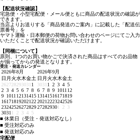
【配送状況確認】
宅急便・小型宅配便・メール便ともに商品の配送状況の確認が
できます。
当店よりお送りする「商品発送のご案内」に記載した「配送伝
票番号」を
ヤマト運輸・日本郵便の荷物お問い合わせのページにてご入力
いただくことで配送状況が確認いただけます。
【同梱について】
原則、1つのお買い物かごで決済された商品はすべてのお品物
が揃ってからの発送となります。
受注・発送カレンダー
2026年8月
2026年9月
日
月
火
水
木
金
土
日
月
火
水
木
金
土
26
27
28
29
30
31
1
30
31
1
2
3
4
5
2
3
4
5
6
7
8
6
7
8
9
10
11
12
9
10
11
12
13
14
15
13
14
15
16
17
18
19
16
17
18
19
20
21
22
20
21
22
23
24
25
26
23
24
25
26
27
28
29
27
28
29
30
1
2
3
30
31
1
2
3
4
5
■
休業日（受注・発送対応なし）
■
受注対応のみ
■
発送対応のみ
宅配便