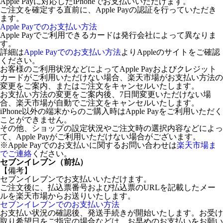
Apple Payに対応したiPhoneでお支払いいただけます。
ご注文を確定する直前に、Apple Payの認証を行っていただき
ます。
Apple Payでのお支払い方法
Apple Payでご利用できるカードは発行会社によって異なりま
す。
詳細は
Apple Payでのお支払い方法
よりAppleのサイトをご確認
ください。
お客様のご利用状況などによってApple Payおよびクレジット
カードがご利用いただけない場合、楽天市場がお支払い方法の
変更をご案内、またはご注文をキャンセルいたします。
お支払い方法の変更をご案内後、7日間変更いただけない場
合、楽天市場が自動でご注文をキャンセルいたします。
iPhone以外の端末からのご購入時はApple Payをご利用いただく
ことができません。
その他、ショップの設定状況やご注文時の選択内容などによっ
て、Apple Payがご利用いただけない場合がございます。
※Apple Payでのお支払いに関するお問い合わせは
楽天市場ま
でご連絡
ください。
セブンイレブン（前払）
【備考】
セブンイレブンでお支払いいただけます。
ご注文後に、払込票番号および払込票のURLを記載したメー
ルを楽天市場からお送りいたします。
セブンイレブンでのお支払い方法
お支払い状況の確認後、発送手続きが開始いたします。お受け
取り希望日をご指定の場合などは、お早めのお支払いをお願い