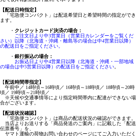
【配送日時指定】
「宅急便コンパクト」は配送希望日と希望時間の指定ができ
ます。
・
クレジットカード決済の場合：
ご注文日より中3営業日（営業日カレンダーをご覧くだ
さい）以降（北海道・沖縄・離島等の場合は中4営業日以降）
の配送日をご指定ください。
・
銀行振込の場合：
お振込日より中4営業日以降（北海道・沖縄・一部地域
の場合は中5営業日以降）の配送日をご指定ください
。
【
配送時間帯指定】
午前中／ 14時頃～16時頃／ 16時頃～18時頃／ 18時頃～20時
頃／ 19時頃～21時頃／
※天候や交通事情等により指定時間帯内に配達ができない場
合がございます。
【配送状況確認】
「宅急便コンパクト」は商品の配送状況の確認ができます。
当店よりお送りする「商品発送のご案内」に記載した「配送
伝票番号」を、
ヤマト運輸の荷物お問い合わせのページにてご入力いただく