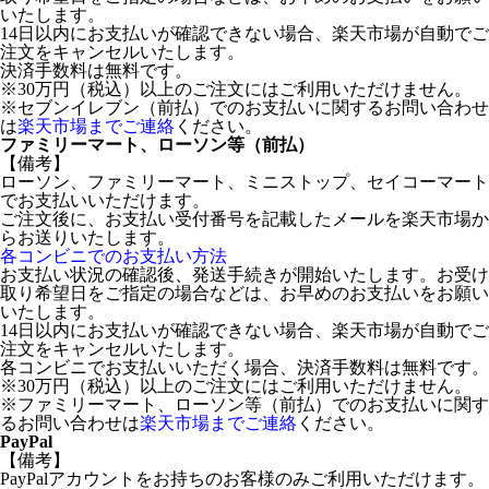
いたします。
14日以内にお支払いが確認できない場合、楽天市場が自動でご
注文をキャンセルいたします。
決済手数料は無料です。
※30万円（税込）以上のご注文にはご利用いただけません。
※セブンイレブン（前払）でのお支払いに関するお問い合わせ
は
楽天市場までご連絡
ください。
ファミリーマート、ローソン等（前払）
【備考】
ローソン、ファミリーマート、ミニストップ、セイコーマート
でお支払いいただけます。
ご注文後に、お支払い受付番号を記載したメールを楽天市場か
らお送りいたします。
各コンビニでのお支払い方法
お支払い状況の確認後、発送手続きが開始いたします。お受け
取り希望日をご指定の場合などは、お早めのお支払いをお願い
いたします。
14日以内にお支払いが確認できない場合、楽天市場が自動でご
注文をキャンセルいたします。
各コンビニでお支払いいただく場合、決済手数料は無料です。
※30万円（税込）以上のご注文にはご利用いただけません。
※ファミリーマート、ローソン等（前払）でのお支払いに関す
るお問い合わせは
楽天市場までご連絡
ください。
PayPal
【備考】
PayPalアカウントをお持ちのお客様のみご利用いただけます。