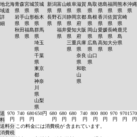
地
北海
青森
宮城
茨城
新潟
富山
岐阜
滋賀
鳥取
徳島
福岡
熊本
沖縄
域
道
県
県
県
県
県
県
県
県
県
県
県
県
詳
岩手
山形
栃木
長野
石川
静岡
京都
島根
香川
佐賀
宮崎
細
県
県
県
県
県
県
府
県
県
県
県
秋田
福島
群馬
福井
愛知
大阪
岡山
愛媛
長崎
鹿児
県
県
県
県
県
府
県
県
県
島
埼玉
三重
兵庫
広島
高知
大分
県
県
県
県
県
県
県
千葉
奈良
山口
県
県
県
東京
和歌
都
山
神奈
県
川
県
山梨
県
送
970
740
680
650円
680
680
680
740
800
800
970
970
1570
円
円
円
円
円
円
円
円
円
円
円
円
料
送料分
この料金には消費税が 含まれています。
消費税