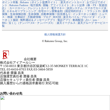
ポイント特集
|
Rebates（ポイント提携サイト）
|
楽天ポイントカード
|
おでかけでポイ
ント
|
Rakuten Fashion
|
地方競馬
|
競輪
|
アフィリエイト
|
ネット証券（株・FX・投資信
託）
|
カードローン
|
クレジットカード
|
電子マネー
|
決済システム
|
スマホでカード決
済
|
エネルギープランニング
|
住宅ローン変動金利（固定特約付き）・フラット35
|
損害
保険・生命保険比較
|
生命保険
|
自動車保険一括見積もり
|
インターネット銀行
|
ニュー
ス・検索
|
仕事紹介
|
不動産情報
|
ブログ
|
ROOM
|
楽天モバイル
|
プロバイダ・インタ
ーネット接続
|
無料通話＆メッセージアプリ
|
電話アプリ
|
動画配信
|
占い
|
toto・
BIG
|
宝くじ（ナンバーズ4・ナンバーズ3）
|
楽天イーグルス
|
楽天グループ サービス一
覧
個人情報保護方針
© Rakuten Group, Inc.
会社概要
株式会社アイアールシー
〒150-0033 東京都渋谷区猿楽町12-35 MONKEY TERRACE 1C
TEL:03-6416-0703 FAX:03-3464-5959
代表者
:
齋藤 昌美
店舗運営責任者
:
齋藤 昌美
店舗セキュリティ責任者
:
齋藤 昌美
購入履歴からの適格請求書発行:対応可能
お問い合わせ先