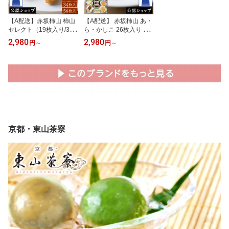
【A配送】赤坂柿山 柿山
【A配送】 赤坂柿山 あ・
セレクト（19枚入り/34
ら・かしこ 26枚入り 和
枚入り/56枚入り） 送料
菓子 ギフト 送料無料 贈
2,980
2,980
円
～
円
～
無料 和菓子 米菓 おかき
り物 お祝い お取り寄せ
せんべい 進物 お取り寄
スイーツ 米菓 おかき せ
せグルメ お菓子 お祝い
んべい 進物 ギフト おか
進物 送料無料 ギフト プ
し 敬寿 プレゼント お菓
チギフト スイーツ 新婚
子 クーポン 食べ物 おつ
新築 プレゼント 食べ物
まみ プチギフト 個包装
お中元 夏ギフト 個包装
詰め合わせ 大容量 高級
詰め合わせ 大容量 高級
京都・東山茶寮