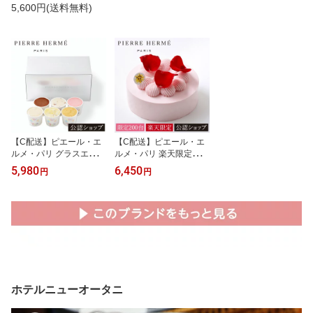
5,600円(送料無料)
【C配送】ピエール・エ
【C配送】ピエール・エ
ルメ・パリ グラスエソル
ルメ・パリ 楽天限定イス
ベ 6個詰合わせ 送料無料
パハンケーキ アイス ケ
5,980
6,450
円
円
グルメ おかし 感謝 アイ
ーキ 送料無料 スイーツ
ス スイーツ ギフト プチ
お菓子 洋菓子 食べ物 ギ
ギフト お菓子 新婚 新築
フト ピエールエルメ お
かし 感謝 クリスマス プ
レゼント
ホテルニューオータニ