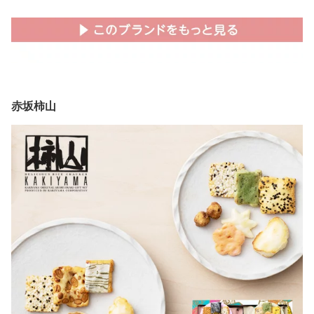
土産 スイーツ プレゼン
ー缶 かわいい おしゃれ
ト ギフト パイ 焼菓子 お
送料無料 有名ホテル 贈
配り 会社 お返し お菓子
り物 プレゼント お返し
かわいい おしゃれ 人気
お菓子 ギフト スイーツ
プチギフト 新婚 入学 新
人気 スイーツ缶 ホテル
築 父の日 食べ物 お中元
スイーツ プチギフト 新
夏ギフト 詰め合わせ 個
婚 入学 新築
包装
赤坂柿山