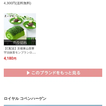
4,300円(送料無料)
【C配送】京都東山茶寮
宇治抹茶モンブランロー
ルケーキと宇治抹茶冷や
4,180
円
しぜんざいの詰め合わせ
送料無料 和菓子 詰め合
わせ 抹茶 モンブラン ロ
ールケーキ ぜんざい 京
都 老舗 ギフト プレゼン
ト スイーツ 2025 プチギ
フト 新婚 入学 新築 父の
日 食べ物 お中元 夏ギフ
ト
ロイヤル コペンハーゲン