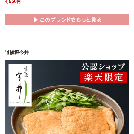
4,650
円
～
フト お礼 おしゃれ 送料
無料 グルメ プチギフト
アイスコーヒー コーヒー
ギフト 内祝い 結婚祝い
お返し 高級 退職 還暦 新
婚 新築 父の日 プレゼン
ト 食べ物 お中元 夏ギフ
ト お菓子 スイーツ 無糖
道頓堀今井