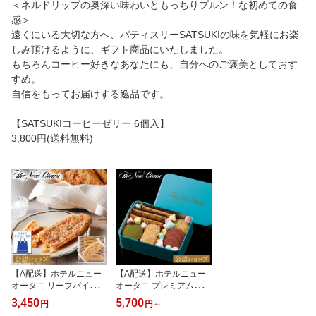
＜ネルドリップの奥深い味わいともっちりプルン！な初めての食
感＞
遠くにいる大切な方へ、パティスリーSATSUKIの味を気軽にお楽
しみ頂けるように、ギフト商品にいたしました。
もちろんコーヒー好きなあなたにも、自分へのご褒美としておす
すめ。
自信をもってお届けする逸品です。
【SATSUKIコーヒーゼリー 6個入】
3,800円(送料無料)
【A配送】ホテルニュー
【A配送】ホテルニュー
オータニ リーフパイ（7
オータニ プレミアムクッ
枚入）L-24 お礼 詰め合
キー「PETITS」C-45 全
3,450
5,700
円
円
～
わせギフト 送料無料 手
6種類 詰め合わせ クッキ