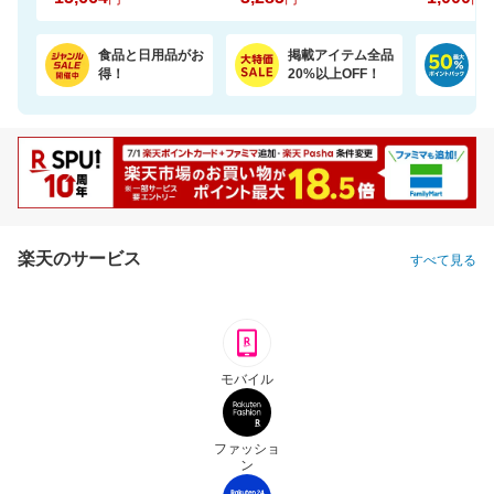
食品と日用品がお
掲載アイテム全品
日
得！
20%以上OFF！
ポ
楽天のサービス
すべて見る
モバイル
ファッショ
ン