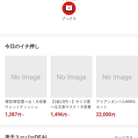
ブックス
今日のイチ押し
薄型/厚型選べる！大容量
【1枚13円～】サイズ選
アイアンダンベル60KG
ウェットティッシュ
べる立体マスク！大容量
セット
1,287
1,496
22,000
円
～
円
～
円
楽天スーパーDEAL
すべて見る