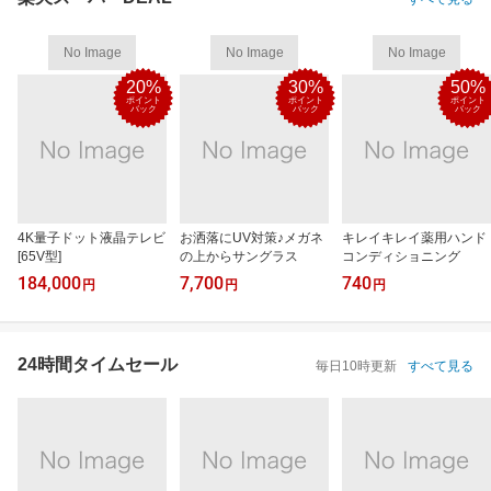
No Image
No Image
No Image
20%
30%
50%
ポイント
ポイント
ポイント
バック
バック
バック
4K量子ドット液晶テレビ
お洒落にUV対策♪メガネ
キレイキレイ薬用ハンド
[65V型]
の上からサングラス
コンディショニング
184,000
7,700
740
円
円
円
24時間タイムセール
毎日10時更新
すべて見る