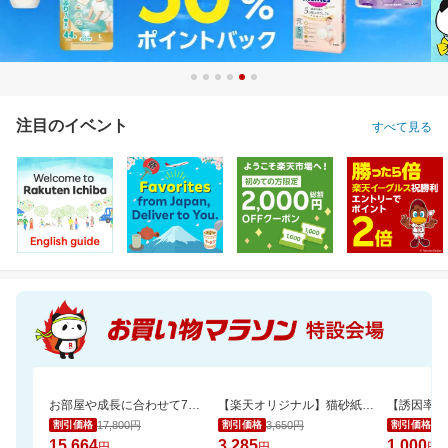
注目のイベント
すべて見る
お部屋や成長に合わせて7通りに使える、多機能ベビーサークル
【楽天オリジナル】猫砂紙タイプ大容量＼約一か月548円／今だけお買い得セール！
17,800円
3,650円
1,
割引価格
割引価格
割引価格
15,664
3,285
1,000
円
円
円