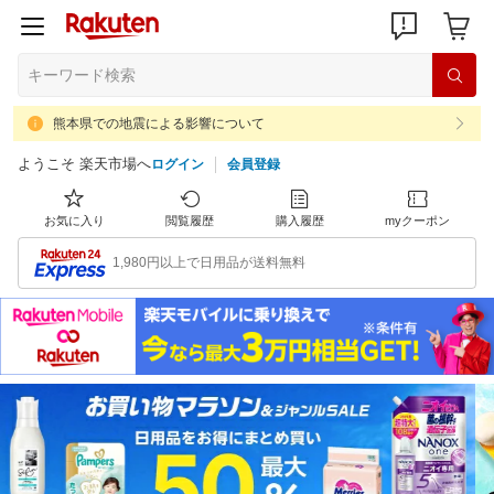
熊本県での地震による影響について
ようこそ 楽天市場へ
ログイン
会員登録
お気に入り
閲覧履歴
購入履歴
myクーポン
1,980円以上で日用品が送料無料