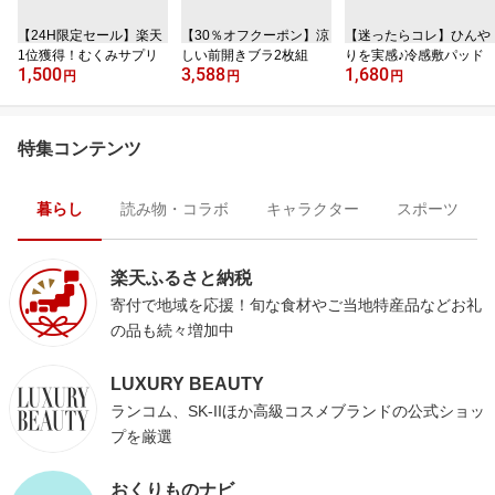
【24H限定セール】楽天
【30％オフクーポン】涼
【迷ったらコレ】ひんや
1位獲得！むくみサプリ
しい前開きブラ2枚組
りを実感♪冷感敷パッド
1,500
3,588
1,680
円
円
円
特集コンテンツ
暮らし
読み物・コラボ
キャラクター
スポーツ
楽天ふるさと納税
寄付で地域を応援！旬な食材やご当地特産品などお礼
の品も続々増加中
LUXURY BEAUTY
ランコム、SK-IIほか高級コスメブランドの公式ショッ
プを厳選
おくりものナビ