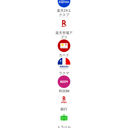
楽天24エ
クスプ
楽天市場ア
プリ
カード
ラクマ
ROOM
銀行
トラベル