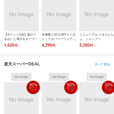
【ポイント5倍】肌のう
在庫限り30％OFFクーポ
リニューアル つるりんち
るおいと弾力をキープ！
ン！リカバリーウェアRe
ょ。シャンプー
D
1,620
4,290
5,200
円
～
円
円
～
楽天スーパーDEAL
すべて見る
No Image
No Image
No Image
30%
50%
20%
ポイント
ポイント
ポイント
バック
バック
バック