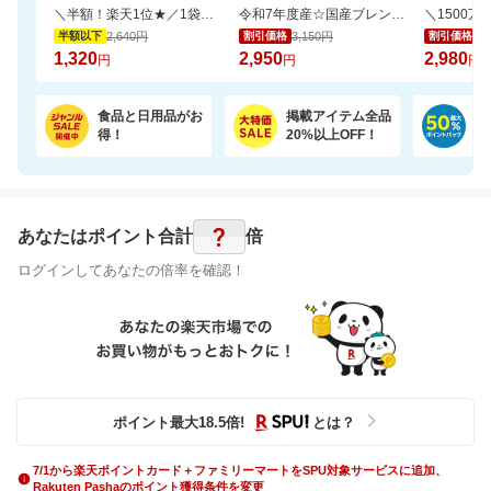
＼半額！楽天1位★／1袋で4.5兆個の乳酸菌を配合！毎日の調子を考えた乳酸菌サプリ
令和7年度産☆国産ブレンド米5kgがお買い得！【楽天オリジナル】
2,640円
3,150円
3,
半額以下
割引価格
割引価格
1,320
2,950
2,980
円
円
円
食品と日用品がお
掲載アイテム全品
日
得！
20%以上OFF！
ポ
?
あなたはポイント
合計
倍
ログインしてあなたの倍率を確認！
ポイント最大
18.5
倍
!
とは？
7/1から楽天ポイントカード＋ファミリーマートをSPU対象サービスに追加、
Rakuten Pashaのポイント獲得条件を変更