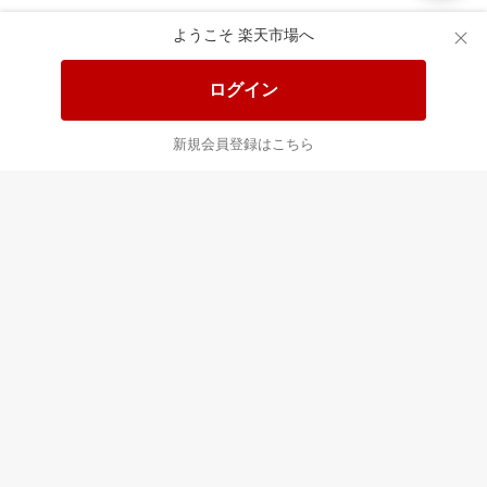
楽天市場配送ガイド（受取方法）
ようこそ 楽天市場へ
楽天にお店を開きませんか？
ログイン
楽天ショッピングサービスご利用規約
新規会員登録はこちら
ページ内容・広告に関するご意見はこちら
楽天クラッチ募金
Rakuten Ichiba English Guide
ご利用ガイド
ヘルプ
ログイン
プラットフォームの透明性及び公正性の向上に関する取り組み
について