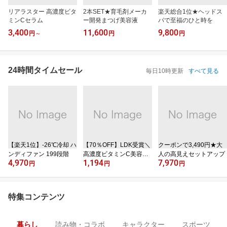
リアラスター 高濃度ビタ
2本SET★育毛剤メーカ
楽天総合1位★ヘッドス
ミンCセラム
ー開発まつげ美容液
パで至福のひと時を
3,400
11,600
9,800
円
～
円
円
24時間タイムセール
毎日10時更新
すべて見る
【楽天1位】‐26℃冷却 ハ
【70％OFF】LDK受賞＼
クーポンで3,490円★大
ンディファン 199段階
高濃度ビタミンC美容液
人の高見えセットアップ
4,970
1,194
7,970
／
円
円
円
特集コンテンツ
暮らし
読み物・コラボ
キャラクター
スポーツ