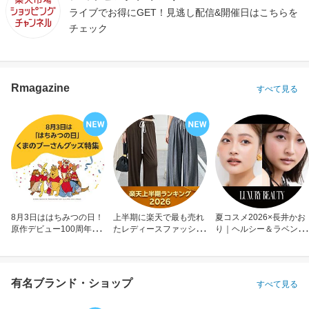
ライブでお得にGET！見逃し配信&開催日はこちらを
チェック
Rmagazine
すべて見る
8月3日ははちみつの日！
上半期に楽天で最も売れ
夏コスメ2026×長井かお
原作デビュー100周年も
たレディースファッショ
り｜ヘルシー＆ラベンダ
お祝い
ン
ーメイク
有名ブランド・ショップ
すべて見る