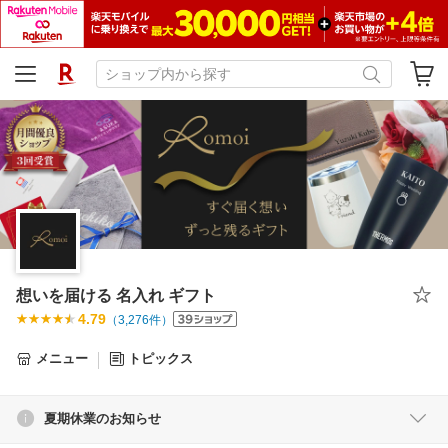
想いを届ける 名入れ ギフト
4.79
（
3,276
件）
メニュー
トピックス
夏期休業のお知らせ