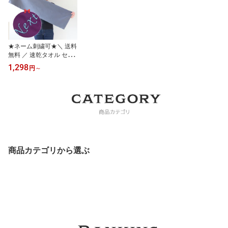
★ネーム刺繍可★＼ 送料
無料 ／ 速乾タオル セー
ムタオル 卒業祝い 部活
1,298
円
～
タオル 卒団祝い スポー
ツタオル 名入れ 卒団記
念品 卒部記念品 卒業記
念品 水泳 【 1枚 〜 名入
れ 刺繍 吸水 速乾 柔らか
い セーム タオル 30×100
cm専用収納袋付】 黒 セ
イムタオル セイム
商品カテゴリから選ぶ