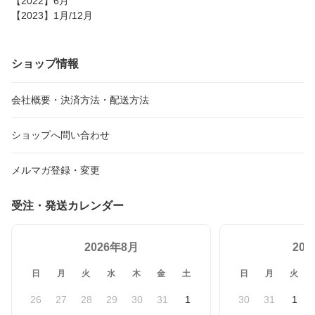
【2022】6月
【2023】1月/12月
ショップ情報
会社概要・決済方法・配送方法
ショップへ問い合わせ
メルマガ登録・変更
受注・発送カレンダー
2026年8月
20
日
月
火
水
木
金
土
日
月
火
26
27
28
29
30
31
1
30
31
1