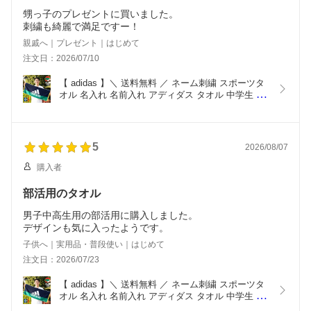
甥っ子のプレゼントに買いました。
刺繍も綺麗で満足ですー！
親戚へ｜プレゼント｜はじめて
注文日：2026/07/10
【 adidas 】＼ 送料無料 ／ ネーム刺繍 スポーツタ
オル 名入れ 名前入れ アディダス タオル 中学生 【 
1枚～ 抗菌 消臭 アディダスタオル 34×80cmエー
ス】 部活 おしゃれ バスケ 野球 サッカー ブランド 
名入れタオル 記念品 スポーツ タオル 部活タオル 
プレゼント
5
2026/08/07
購入者
部活用のタオル
男子中高生用の部活用に購入しました。
デザインも気に入ったようです。
子供へ｜実用品・普段使い｜はじめて
注文日：2026/07/23
【 adidas 】＼ 送料無料 ／ ネーム刺繍 スポーツタ
オル 名入れ 名前入れ アディダス タオル 中学生 【 
1枚～ 抗菌 消臭 アディダスタオル 34×80cmエー