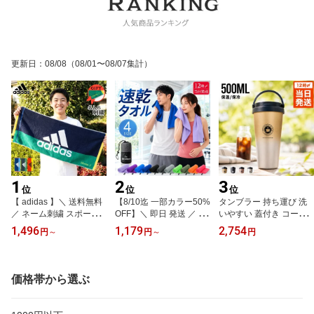
更新日
：
08/08
（08/01〜08/07集計）
1
2
3
位
位
位
【 adidas 】＼ 送料無料
【8/10迄 一部カラー50%
タンブラー 持ち運び 洗
／ ネーム刺繍 スポーツ
OFF】＼ 即日 発送 ／ 速
いやすい 蓋付き コーヒ
タオル 名入れ 名前入れ
乾タオル セームタオル
ータンブラー 車載対応 5
1,496
1,179
2,754
円
～
円
～
円
アディダス タオル 中学
セイムタオル スイムタオ
00ml｜こぼれない 保温
生 【 1枚〜 抗菌 消臭 ア
ル 水泳 大判 スポーツタ
保冷 取っ手付き 真空断
ディダスタオル 34×80c
オル 【専用収納袋付 柔
熱 ステンレス おしゃれ
mエース】 部活 おしゃれ
らかい 吸水 速乾 セーム
アウトドア 通勤 送料無
価格帯から選ぶ
バスケ 野球 サッカー ブ
タオル 13color4サイズ】
料 即日発送 蓋付き 保温
ランド 名入れタオル 記
水泳タオル バスタオル
保冷 水筒 フタ付き 大容
念品 スポーツ タオル 部
タオル 黒 スイミング プ
量 軽量 こぼれない ギフ