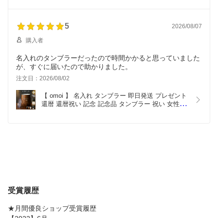
ス】 部活 おしゃれ バスケ 野球 サッカー ブランド 
名入れタオル 記念品 スポーツ タオル 部活タオル 
プレゼント
5
2026/08/07
購入者
名入れのタンブラーだったので時間かかると思っていました
が、すぐに届いたので助かりました。
注文日：2026/08/02
【 omoi 】 名入れ タンブラー 即日発送 プレゼント  
還暦 還暦祝い 記念 記念品 タンブラー 祝い 女性 男
性 名前入りタンブラー 退職祝い 名入れタンブラー
【 蓋付きタンブラー セラミック ステンレス 保温 
保冷 ギフトセット 】 ギフト 上司
受賞履歴
★月間優良ショップ受賞履歴