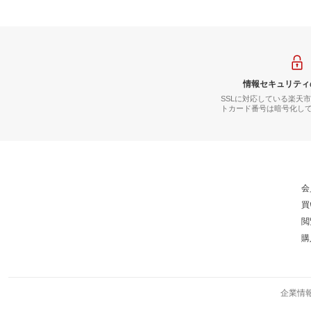
情報セキュリティ
SSLに対応している楽天
トカード番号は暗号化し
会
買
閲
購
企業情