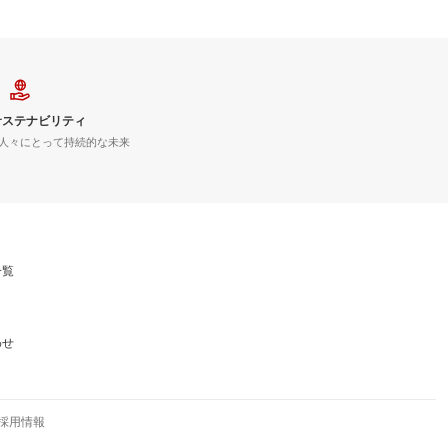
G]
応】[SA]
サステナビリティ
人々にとって持続的な未来
一覧
わせ
採用情報