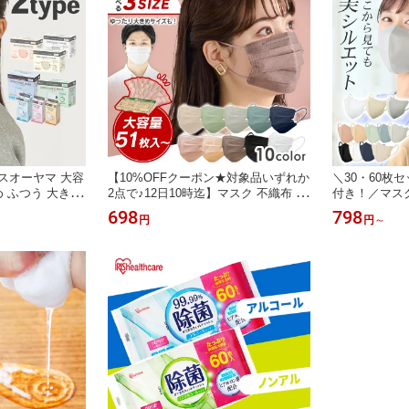
スオーヤマ 大容
【10%OFFクーポン★対象品いずれか
＼30・60枚
さめ ふつう 大きめ
2点で♪12日10時迄】マスク 不織布 大
付き！／マスク
ホワイト ピンク
容量 51枚 60枚 アイリスオーヤマ 小
オーヤマ ふつう 
698
798
円
円
～
ジュ ニュアンス
さめ ふつう 大きめ 不織布マスク プ
枚 まとめ買い
用 プリーツ型
リーツ 白 カラー プリーツマスク カ
ッショナブル 
ク 花粉 対策
ラーマスク おしゃれ 使い捨て やわら
立体マスク 白
か耳ひも 花粉 対策 PN-51 APN-60
ンスグレー カ