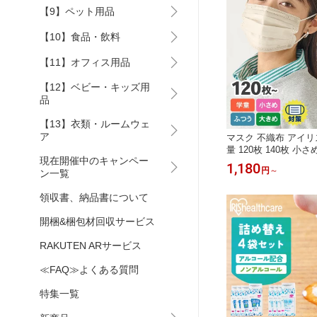
【9】ペット用品
【10】食品・飲料
【11】オフィス用品
【12】ベビー・キッズ用
品
【13】衣類・ルームウェ
ア
マスク 不織布 アイリ
量 120枚 140枚 小
現在開催中のキャンペー
学童 プリーツマスク 
1,180
円
～
ン一覧
ベージュ ペールベー
グレー 使い捨て 大人
領収書、納品書について
ディスポーザブルマス
開梱&梱包材回収サービス
RAKUTEN ARサービス
≪FAQ≫よくある質問
特集一覧