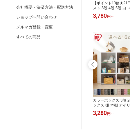
セット 6
【ポイント10倍★3日20時〜21日10
【ポイント10倍★21
会社概要・決済方法・配送方法
 衣装ケー
時】＼選べる高さ＆幅／棚 スチール
スト 3段 4段 5段 白
チック 押
ラック ラック 奥行30 幅55 幅75 幅45
納ケース 引き出し 幅30
3,608
3,780
円
～
円
～
ショップへ問い合わせ
3.2cm
黒 白 メタルラック 3段 4段 5段 キャ
62.5/81/99.5cm 奥
 子供部屋
スター付き 小さい ハイタイプ ロータ
衣装ケース プラスチ
メルマガ登録・変更
衣類収納
イプ スリム ホワイト ブラック 棚 メ
ーヤマ タンス 衣類収
タルシェルフ アイリスオーヤマ
寝室[RNG]
すべての商品
【★】[RNG]
迄】チェ
＼上半期ランキング2025受賞／掛け
カラーボックス 3段 
ワイド 収
布団 洗える 布団 シングル セミダブ
ックス 棚 本棚 アイ
cm 高さ
ル ダブル シンサレート 暖かい 洗濯
置き収納 幅41.5 奥行
2,480
3,280
円
～
円
～
m タンス
丸洗い 軽量 軽い 冬 冬用 冬掛け布団
漫画 CD リビング 
イリスオ
毛布 掛け毛布 リバーシブル おしゃれ
シェルフ 縦置き ラン
ローゼット
マイクロファイバー フランネル 冬用
三段 3段ボックス CX-3
掛け布団 ふわふわ