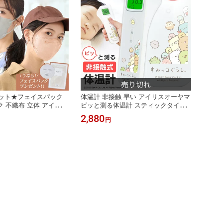
セット★フェイスパック
体温計 非接触 早い アイリスオーヤマ
 不織布 立体 アイリス
ピッと測る体温計 スティックタイプ
30枚 60枚 90枚 150
すみっコぐらし DT-104送料無料 非接
2,880
円
 デイリーフィット ファ
触型 スティックタイプ 子供 検温 体
使い捨て 不織布マスク
温 衛生 医療機器 医療 記録 液晶 短時
 ペールベージュ ニュア
間測定 たいおんけい スピード測定 熱
ラー 大人 おしゃれ 3d
【管理医療機器】