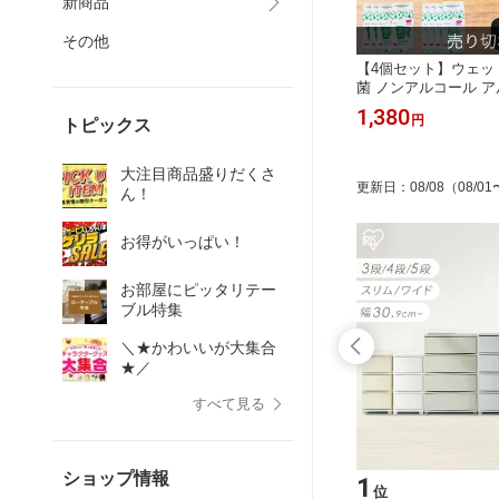
新商品
その他
【4個セット】ウェッ
菌 ノンアルコール ア
ウェットティッシュ 詰
1,380
円
トピックス
（100枚×4個）260枚
TT100 WTT65 除
タノール アイリスオ
大注目商品盛りだくさ
更新日
：
08/08
（08/01
ん！
お得がいっぱい！
お部屋にピッタリテー
ブル特集
＼★かわいいが大集合
★／
すべて見る
ショップ情報
15
1
位
位