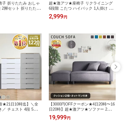
子 折りたたみ おしゃ
超★激アツ★座椅子 リクライニング
★激ア
種 2脚セット 折りたたみ
6段階 こたつ ハイバック 1人掛け 折
ト ほ
 背もたれ 高め 軽量 コ
りたたみ コンパクト 厚さ 約11cm ウ
北欧 
2,999
9,98
円
 チェア イス パイプ椅
レタンフォーム 程よい弾力 シンプル
引き出
子 折りたたみチェア キ
リビング ローテーブル 椅子 イス 背
衣類収
ング 一人暮らし 新生活
もたれあり 新生活 リクライニング座
グレー
椅子 YC-601 *
ー565
倍★21日10時迄】＼全
【3000円OFFクーポン★4日20時〜16
【ポイ
 チェスト 4段 5段 6
日20時】超★激アツ★ソファー 2人掛
スト 3
成品 タンス 収納ケース
け オットマン 1個 クッション 2個付
納ケース
19,999
3,78
円
スチック スリム/ワイド
コンパクト ひろびろ座面 肘掛け付 肘
62.5/
.5cm 高さ81/100/119/13
付 合成皮革 簡単組立 ローソファー
衣装ケ
5/51cm 衣装ケース 木天
ロータイプ 新生活 一人掛け ソファ
ーヤマ
ト 子供部屋 寝室アイリ
カウチソファー*【開梱&梱包材回収対
寝室[R