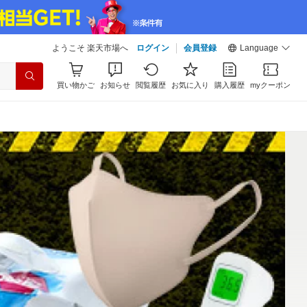
ようこそ 楽天市場へ
ログイン
会員登録
Language
買い物かご
お知らせ
閲覧履歴
お気に入り
購入履歴
myクーポン