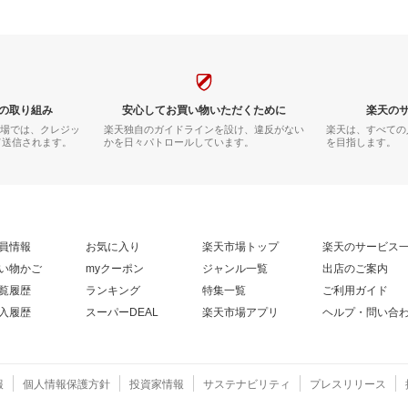
【HS】[SA]
スオーヤマ[RN
の取り組み
安心してお買い物いただくために
楽天の
市場では、クレジッ
楽天独自のガイドラインを設け、違反がない
楽天は、すべての
て送信されます。
かを日々パトロールしています。
を目指します。
員情報
お気に入り
楽天市場トップ
楽天のサービス
い物かご
myクーポン
ジャンル一覧
出店のご案内
覧履歴
ランキング
特集一覧
ご利用ガイド
入履歴
スーパーDEAL
楽天市場アプリ
ヘルプ・問い合
報
個人情報保護方針
投資家情報
サステナビリティ
プレスリリース