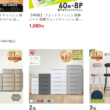
トティッシュ 除
【480枚】 ウェットティッシュ 除菌
ルコール 詰替
シート 除菌ウェットティッシュ 除菌
め替え 400枚
ができるウェットティッシュ 480枚
1,080
円
（65枚×4個） W
アイリスオーヤマ WTS-60N WTS-60
菌シート お徳用 エ
A
ーヤマ
〜08/07集計）
2
3
位
位