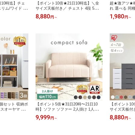
日10時迄】チェ
【ポイント10倍★21日10時迄】＼全
超★激アツ★椅
 スリム/ワイド 収
サイズ天板付き／ チェスト 4段 5段 6
れ 選べる 同
.9/53cm 高さ
段 7段 白 完成品 タンス 収納ケース
椅子 スツール
8,880
1,980
円
～
円
～
行39.5cm タンス
引き出し プラスチック スリム/ワイド
ンパクト 収納
ック アイリスオ
幅33/56/73/80.5cm 高さ81/100/119/13
子 折り畳み椅
納 クローゼット
8cm 奥行41.5/51cm 衣装ケース 木天
ッチン ダイニ
板 クローゼット 子供部屋 寝室アイリ
OTCSR-77 *
スオーヤマ[RNG]
2個セット 収納ボ
【ポイント5倍★31日20時〜21日10
【ポイント10
リスオーヤマ 横
時】ソファ ソファー 2人掛け 1人掛け
サイズ天板付き／
29 収納 収納棚
コンパクト 北欧 ローソファー 一人用
段 7段 白 完
9,999
8,880
円
～
円
～
子供部屋 おもちゃ
二人用 合皮 合成皮革 ファブリック
引き出し プラ
ドリー 新生活
インテリア おしゃれ 新生活 2P FBS-
幅33/56/73/80
 *
2P かわいい シンプル 二人掛けソフ
8cm 奥行41.
ァー 2人掛けソファー 【AR対応】
板 クローゼッ