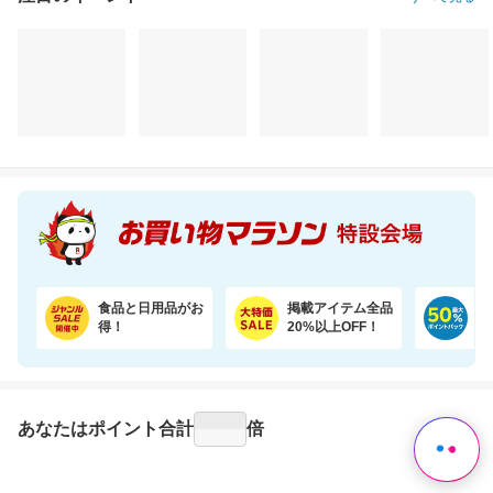
注目のイベント
すべて見る
食品と日用品がお
掲載アイテム全品
日
得！
20%以上OFF！
ポ