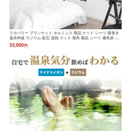
リカバリー ブランケット ホルミシス 商品 ケット シーツ 腹巻き
遠赤外線 ラジウム 鉱石 温熱 マット 寝具 製品 シート 備長炭 玉
川温泉 岩盤浴 健康グッズ プレゼント 温活グッズ バドガシュタイ
33,000
円
ン鉱石 ラジウム 岩盤浴 家庭用 温泉 ひざ掛け 膝掛け 厚手 大判
夏用 冬用