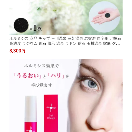
ホルミシス 商品 チップ 玉川温泉 三朝温泉 岩盤浴 自宅用 北投石
高濃度 ラジウム 鉱石 風呂 温泉 ラドン 鉱石 玉川温泉 家庭 グッ
ズ 腸活 温活グッズ 健康グッズ バドガシュタイン 天然石 家庭用
3,300
円
温泉 効果