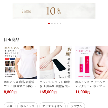
目玉商品
ホルミシス 商品 岩盤浴
ホルミシス マット 腹巻
ホルミシス クリーム ボ
ウェア 服 家庭用 自宅用
き 玉川温泉 岩盤浴 北投
ディクリーム ポンプ フ
インナー リカバリーウェ
石 高濃度 ロング 商品 製
ェイスクリーム レディー
8,800
165,000
11,000
円
円
円
ア Tシャツ メンズ レディ
品 ラドン ラジウム 鉱石
ス メンズ ボディークリ
ース 半袖 夏 無地 綿100
シート 玉川温泉 岩盤浴
ーム ボディーミルク ボ
白 黒 薄手 綿 玉川温泉 北
家庭 腸活 温活グッズ 健
ディミルク スキンクリー
温泉
ホルミシス
マイナスイオン
ラジウム
投石 製品 ラドン ラジウ
康グッズ バドガシュタイ
ム スキンミルク 玉川温