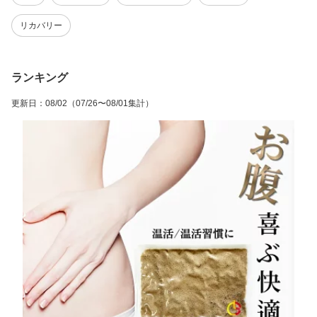
ム 鉱石 腸活 ダイエット
ン 鉱石 三朝温泉 岩盤浴
泉 三朝温泉 商品 製品 ラ
温活グッズ 健康グッズ
家庭用 温泉 効果
ドン 鉱石 バドガシュタ
リカバリー
男性 女性 バドガシュタ
イン鉱石
イン鉱石
ランキング
更新日
：
08/02
（07/26〜08/01集計）