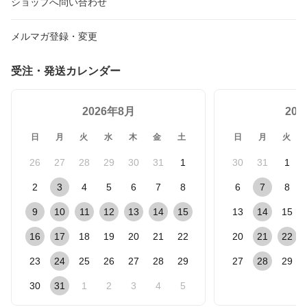
ショップへ問い合わせ
メルマガ登録・変更
受注・発送カレンダー
2026年8月
20
日
月
火
水
木
金
土
日
月
火
26
27
28
29
30
31
1
30
31
1
2
3
4
5
6
7
8
6
7
8
9
10
11
12
13
14
15
13
14
15
16
17
18
19
20
21
22
20
21
22
23
24
25
26
27
28
29
27
28
29
30
31
1
2
3
4
5