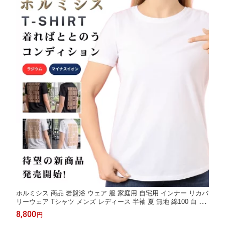
ホルミシス 商品 岩盤浴 ウェア 服 家庭用 自宅用 インナー リカバ
リーウェア Tシャツ メンズ レディース 半袖 夏 無地 綿100 白 黒
薄手 綿 玉川温泉 北投石 製品 ラドン ラジウム 鉱石 腸活 ダイエ
8,800
円
ット 温活グッズ 健康グッズ 男性 女性 バドガシュタイン鉱石