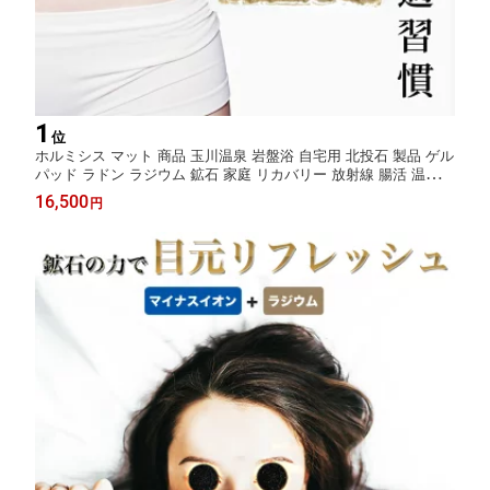
1
位
ホルミシス マット 商品 玉川温泉 岩盤浴 自宅用 北投石 製品 ゲル
パッド ラドン ラジウム 鉱石 家庭 リカバリー 放射線 腸活 温活グ
ッズ 健康グッズ バドガシュタイン鉱石 三朝温泉 岩盤浴 家庭用
16,500
円
温泉 効果