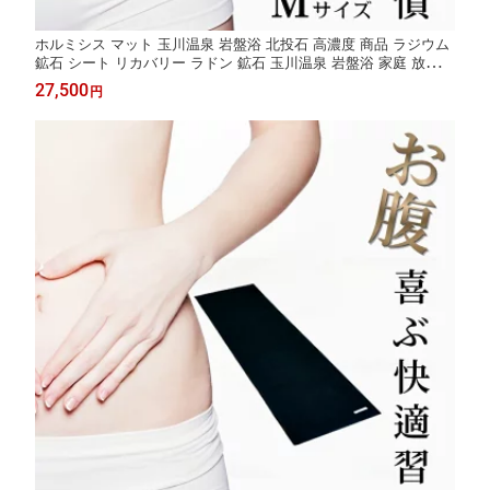
ホルミシス マット 玉川温泉 岩盤浴 北投石 高濃度 商品 ラジウム
鉱石 シート リカバリー ラドン 鉱石 玉川温泉 岩盤浴 家庭 放射線
腸活 温活グッズ 健康グッズ バドガシュタイン鉱石 三朝温泉 岩盤
27,500
円
浴 家庭用 温泉 効果