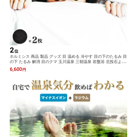
2
位
ホルミシス 商品 製品 グッズ 目 温める 冷やす 目の下のたるみ 目
の下 たるみ 解消 目のクマ 玉川温泉 三朝温泉 岩盤浴 北投石より
ラジウム 鉱石 自宅 チップ 2枚 温活グッズ 健康グッズ バドガシ
6,600
円
ュタイン