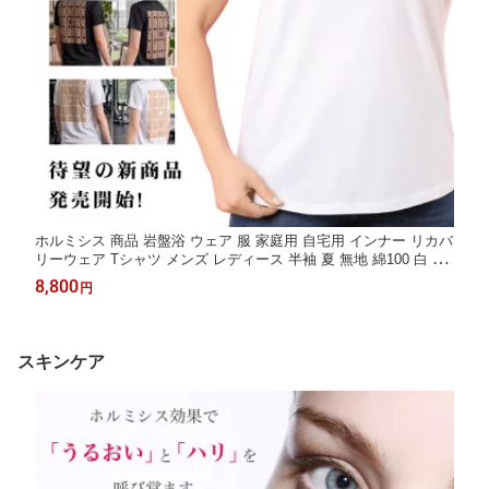
ホルミシス 商品 岩盤浴 ウェア 服 家庭用 自宅用 インナー リカバ
リーウェア Tシャツ メンズ レディース 半袖 夏 無地 綿100 白 黒
薄手 綿 玉川温泉 北投石 製品 ラドン ラジウム 鉱石 腸活 ダイエ
8,800
円
ット 温活グッズ 健康グッズ 男性 女性 バドガシュタイン鉱石
スキンケア