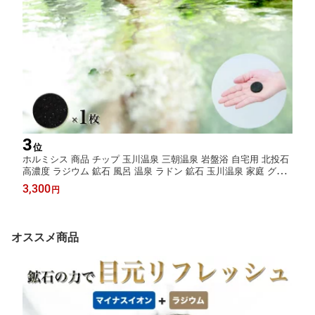
3
位
ホルミシス 商品 チップ 玉川温泉 三朝温泉 岩盤浴 自宅用 北投石
高濃度 ラジウム 鉱石 風呂 温泉 ラドン 鉱石 玉川温泉 家庭 グッ
ズ 腸活 温活グッズ 健康グッズ バドガシュタイン 天然石 家庭用
3,300
円
温泉 効果
オススメ商品