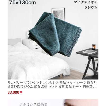
リカバリー ブランケット ホルミシス 商品 ケット シーツ 腹巻き
遠赤外線 ラジウム 鉱石 温熱 マット 寝具 製品 シート 備長炭 玉
川温泉 岩盤浴 健康グッズ プレゼント 温活グッズ バドガシュタイ
33,000
円
ン鉱石 ラジウム 岩盤浴 家庭用 温泉 ひざ掛け 膝掛け 厚手 大判
夏用 冬用