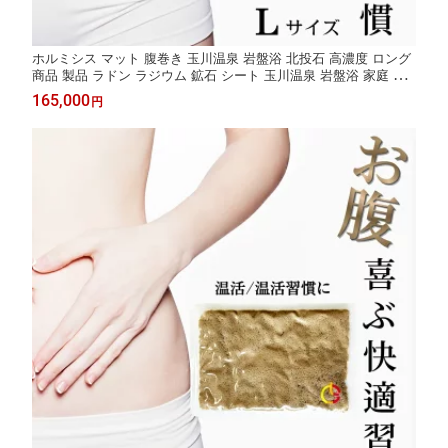
ホルミシス マット 腹巻き 玉川温泉 岩盤浴 北投石 高濃度 ロング
商品 製品 ラドン ラジウム 鉱石 シート 玉川温泉 岩盤浴 家庭 腸
活 温活グッズ 健康グッズ バドガシュタイン 鉱石 三朝温泉 岩盤
165,000
円
浴 家庭用 温泉 効果