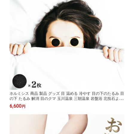
ホルミシス 商品 製品 グッズ 目 温める 冷やす 目の下のたるみ 目
の下 たるみ 解消 目のクマ 玉川温泉 三朝温泉 岩盤浴 北投石より
ラジウム 鉱石 自宅 チップ 2枚 温活グッズ 健康グッズ バドガシ
6,600
円
ュタイン