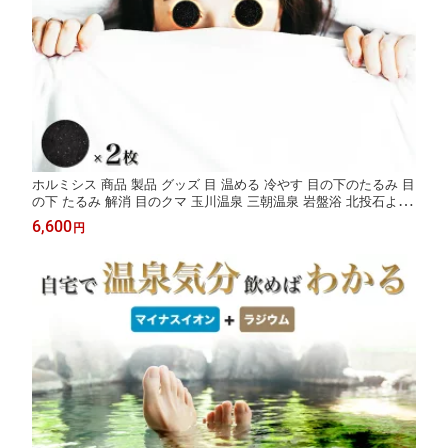
ホルミシス 商品 製品 グッズ 目 温める 冷やす 目の下のたるみ 目
の下 たるみ 解消 目のクマ 玉川温泉 三朝温泉 岩盤浴 北投石より
ラジウム 鉱石 自宅 チップ 2枚 温活グッズ 健康グッズ バドガシ
6,600
円
ュタイン