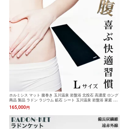
ホルミシス マット 腹巻き 玉川温泉 岩盤浴 北投石 高濃度 ロング
商品 製品 ラドン ラジウム 鉱石 シート 玉川温泉 岩盤浴 家庭 腸
活 温活グッズ 健康グッズ バドガシュタイン 鉱石 三朝温泉 岩盤
165,000
円
浴 家庭用 温泉 効果