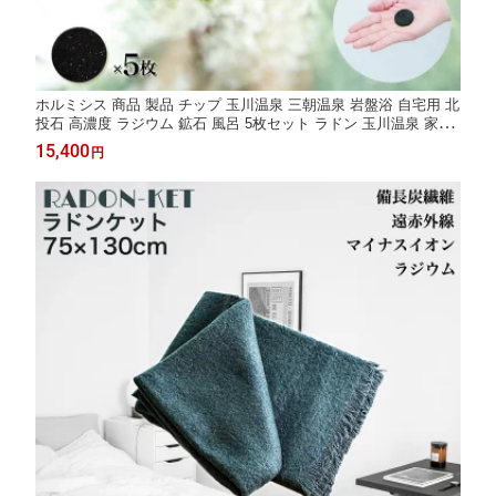
ホルミシス 商品 製品 チップ 玉川温泉 三朝温泉 岩盤浴 自宅用 北
投石 高濃度 ラジウム 鉱石 風呂 5枚セット ラドン 玉川温泉 家庭
放射線 目の疲れ グッズ 腸活 温活グッズ 健康グッズ バドガシュ
15,400
円
タイン 天然石 家庭用