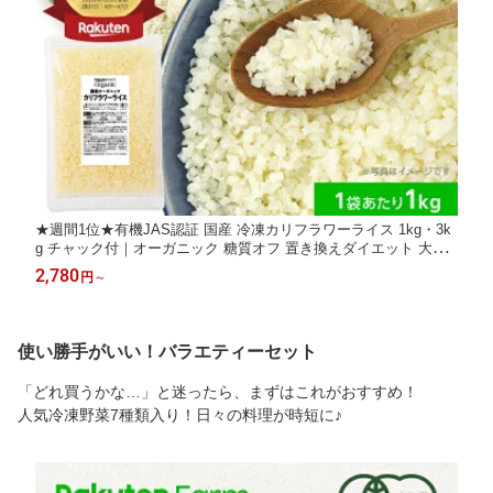
★週間1位★有機JAS認証 国産 冷凍カリフラワーライス 1kg・3k
g チャック付｜オーガニック 糖質オフ 置き換えダイエット 大容
量 お徳用 送料無料
2,780
円
～
使い勝手がいい！バラエティーセット
「どれ買うかな…」と迷ったら、まずはこれがおすすめ！
人気冷凍野菜7種類入り！日々の料理が時短に♪