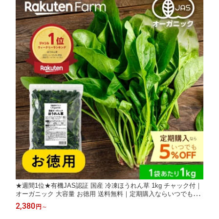
★週間1位★有機JAS認証 国産 冷凍ほうれん草 1kg チャック付｜
オーガニック 大容量 お徳用 送料無料｜定期購入ならいつでも5%
お得！
2,380
円
～