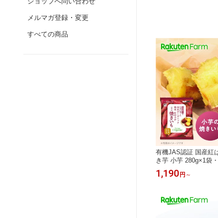
ショップへ問い合わせ
メルマガ登録・変更
すべての商品
有機JAS認証 国産
き芋 小芋 280g×1
ク Revege 使い切り
1,190
円
～