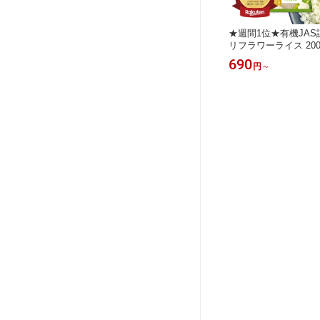
★週間1位★有機JAS
リフラワーライス 20
ク Revege 糖質オ
690
円
～
ット