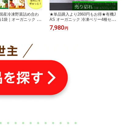
 国産冷凍野菜詰め合わ
★単品購入より2860円もお得★有機J
各1袋｜オーガニック Re
AS オーガニック 冷凍ベリー4種セッ
し ブロッコリー入り 単品購
ト 2.5kg｜ワイルドブルーベリー 1kg
7,980
円
バラエティーセット！
・ ストロベリー・ミックスベリー500
g｜いちご ダイスカット ホール ラズ
ベリー入り 砂糖不使用 冷凍果実 ベリ
ー ワイルド種 大容量 スムージー ヨ
ーグルト