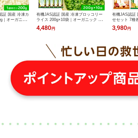
認証 国産 冷凍カ
有機JAS認証 国産 冷凍ブロッコリー
有機JAS認証
0g｜オーガニッ
ライス 200g×10袋｜オーガニック Re
せセット 7種
フ 置き換えダイエ
vege お得なセット 低糖質 置き換え
vege お試
4,480
3,980
円
円
ダイエット
入よりお得な