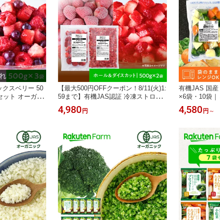
ックスベリー 50
【最大500円OFFクーポン！8/11(火)1:
有機JAS 国産
得なセット オーガニ
59まで】有機JAS認証 冷凍ストロベ
×6袋・10袋
ーベリー・ラズ
リー（ホール＆ダイスカット）500g×
フラワー入り 
4,980
4,580
円
円
～
ー｜チャック付
各1袋 お得なセット！チャック付 オ
セット！オーガ
ーガニック いちご お徳用 送料無料
クス野菜 送料