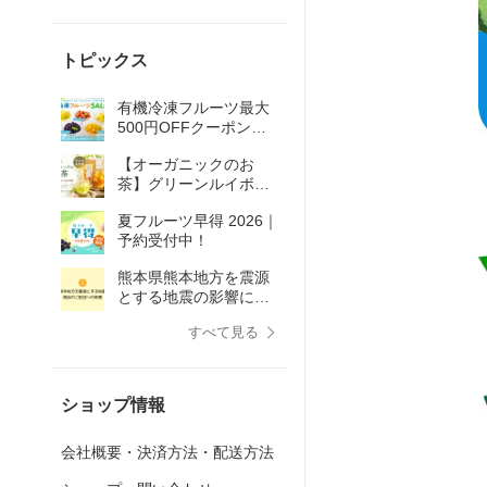
トピックス
有機冷凍フルーツ最大
500円OFFクーポン配
布！真夏のおやつとし
【オーガニックのお
てそのままで♪
茶】グリーンルイボス
ティー・煎茶・和紅茶
夏フルーツ早得 2026｜
予約受付中！
熊本県熊本地方を震源
とする地震の影響によ
る商品のご配送への影
すべて見る
響
ショップ情報
会社概要・決済方法・配送方法