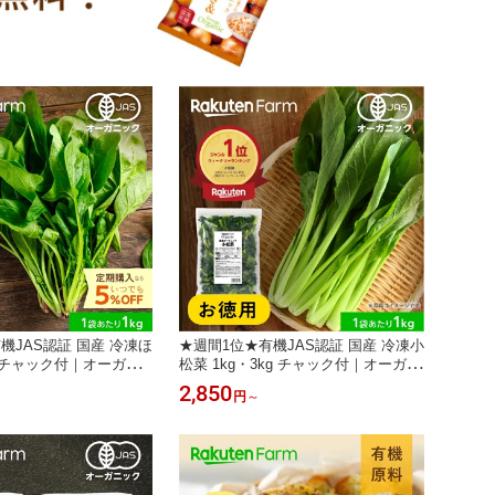
機JAS認証 国産 冷凍ほ
★週間1位★有機JAS認証 国産 冷凍小
g チャック付｜オーガニ
松菜 1kg・3kg チャック付｜オーガニ
お徳用 送料無料｜定期購
ック 大容量 お徳用 送料無料
2,850
円
～
も5%お得！