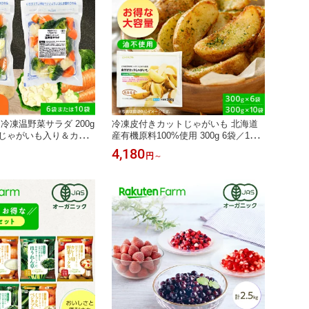
 冷凍温野菜サラダ 200g
冷凍皮付きカットじゃがいも 北海道
｜じゃがいも入り＆カリ
産有機原料100%使用 300g 6袋／10袋
2種類ミックス お得な
国産 遺伝子組換え不使用 お得な大容
4,180
円
～
ニック 時短調理 ミッ
量セット ムソーナチュラル
無料