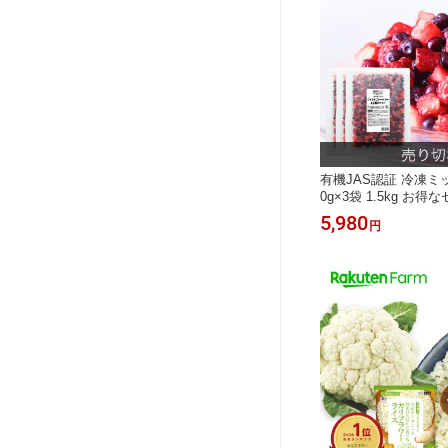
有機JAS認証 冷凍ミ
0g×3袋 1.5kg お
ック ｜ワイルドブル
5,980
円
ベリー・ストロベリ
大容量 お徳用