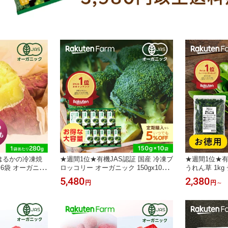
紅はるかの冷凍焼
★週間1位★有機JAS認証 国産 冷凍ブ
★週間1位★有
袋・6袋 オーガニッ
ロッコリー オーガニック 150gx10袋
うれん草 1k
 時短調理
｜Revege 小分け 使い切り 大容量 お
ック 大容量 
5,480
2,380
円
円
～
得セット 送料無料｜定期購入ならい
入ならいつで
つでも5%お得！