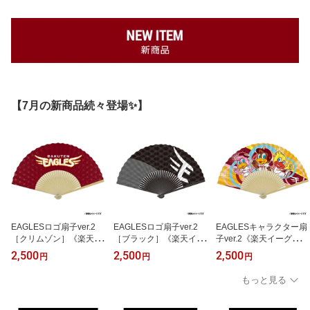
【7月の新商品続々登場✨】
EAGLESロゴ扇子ver.2
EAGLESロゴ扇子ver.2
EAGLESキャラクター扇
［クリムゾン］《楽天イ
［ブラック］《楽天イー
子ver.2《楽天イーグル
ーグルス》
グルス》
ス》
2,500
2,500
2,500
円
円
円
もっと見る