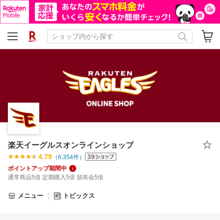
楽天イーグルスオンラインショップ
4.79
（
6,354
件）
ポイントアップ期間中
通常商品5倍 定期購入5倍 頒布会5倍
メニュー
トピックス