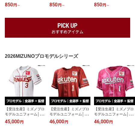
スデー│#40江原 雅裕【1
スデー│#51小郷 裕哉【1
スデー│#133中沢 匠磨
850
850
850
円
～
円
～
円
～
0月中旬以降発送予定】
0月中旬以降発送予定】
【10月中旬以降発送予
《楽天イーグルス》【08
《楽天イーグルス》【08
定】《楽天イーグルス》
BD】
BD】
【08BD】
2026MIZUNOプロモデルシリーズ
【受注生産】ミズノプロ
【受注生産】ミズノプロ
【受注生産】ミズノプロ
モデルユニフォーム│フ
モデルユニフォーム│セ
モデルユニフォーム│サ
ァーストユニフォーム
カンドユニフォーム【ビ
ードユニフォーム2026│
45,000
46,000
46,000
円
円
円
【ホーム】│監督・全選
ジター】│監督・全選
監督・全選手・オリジナ
手・オリジナル刺繍［サ
手・オリジナル刺繍［サ
ル刺繍［サイズ：S/M/L/
イズ：S/M/L/O/XO］【決
イズ：S/M/L/O/XO］【決
O/XO］【決済確認後約9