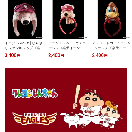
イーグルスベア│なりき
イーグルスベア│カチュ
マスコットカチューシャ
りファンキャップ《楽天
ーシャ《楽天イーグル
│クラッチ《楽天イーグ
イーグルス》
ス》
ルス》
3,400
2,400
2,400
円
円
円