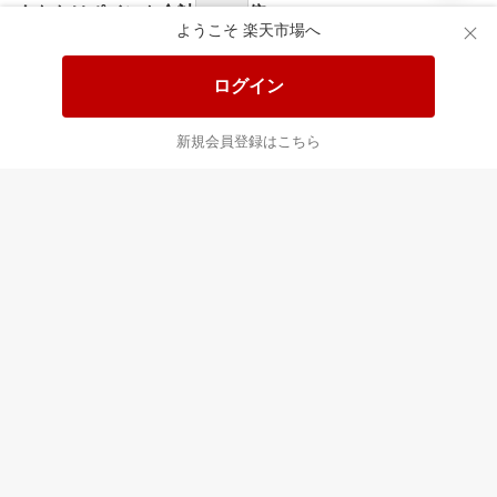
食品と日用品がお
掲載アイテム全品
日
得！
20%以上OFF！
ポ
ようこそ 楽天市場へ
ログイン
あなたはポイント
合計
倍
新規会員登録はこちら
最近チェックした商品
すべて見る