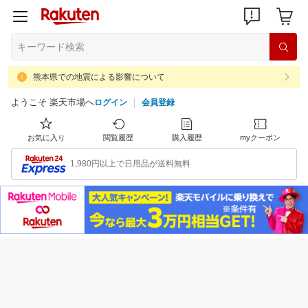
熊本県での地震による影響について
ようこそ 楽天市場へ
ログイン
会員登録
お気に入り
閲覧履歴
購入履歴
myクーポン
1,980円以上で日用品が送料無料