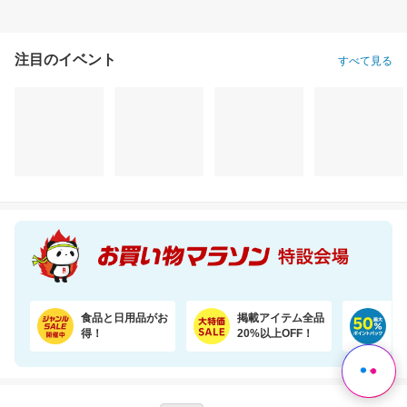
注目のイベント
すべて見る
お試しサイズ！お肌にやさしいおしりふき (80枚×6パック)【楽天オリジナル】
【エアラブ4+がさらにお得に！数量限定でポーチプレゼントも】エアラブ5/4+ 2個セット
1,320円
17,700円
1,
割引価格
割引価格
割引価格
1,122
15,930
1,099
円
円
円