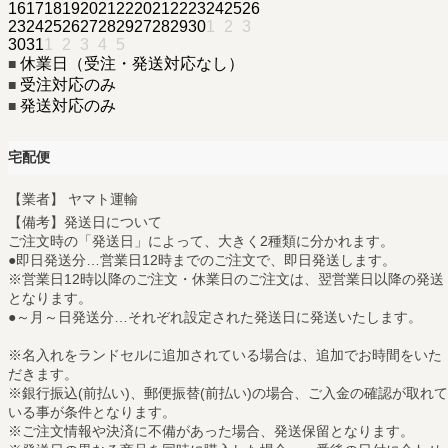
16
17
18
19
20
21
22
20
21
22
23
24
25
26
23
24
25
26
27
28
29
27
28
29
30
1
2
3
30
31
1
2
3
4
5
休業日（受注・発送対応なし）
■
受注対応のみ
■
発送対応のみ
■
宅配便
【業者】 ヤマト運輸
【備考】発送日について
ご注文時の「発送日」によって、大きく2種類に分かれます。
●即日発送分…営業日12時までのご注文で、即日発送します。
※営業日12時以降のご注文・休業日のご注文は、翌営業日以降の発送
となります。
●～月～日発送分…それぞれ設定された発送日に発送いたします。
※名入れをランドセルに追加されている場合は、追加でお時間をいた
だきます。
※銀行振込(前払い)、郵便振替(前払い)の場合、ご入金の確認が取れて
いる事が条件となります。
※ご注文情報や決済に不備があった場合、発送保留となります。