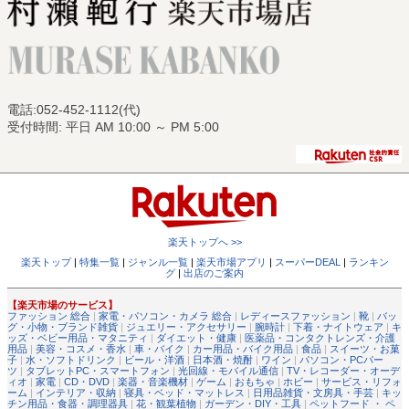
電話:052-452-1112(代)
受付時間: 平日 AM 10:00 ～ PM 5:00
楽天トップへ >>
楽天トップ
|
特集一覧
|
ジャンル一覧
|
楽天市場アプリ
|
スーパーDEAL
|
ランキン
グ
|
出店のご案内
【楽天市場のサービス】
ファッション 総合
|
家電・パソコン・カメラ 総合
|
レディースファッション
|
靴
|
バッ
グ・小物・ブランド雑貨
|
ジュエリー・アクセサリー
|
腕時計
|
下着・ナイトウェア
|
キ
ッズ・ベビー用品・マタニティ
|
ダイエット・健康
|
医薬品・コンタクトレンズ・介護
用品
|
美容・コスメ・香水
|
車・バイク
|
カー用品・バイク用品
|
食品
|
スイーツ・お菓
子
|
水・ソフトドリンク
|
ビール・洋酒
|
日本酒・焼酎
|
ワイン
|
パソコン・PCパー
ツ
|
タブレットPC・スマートフォン
|
光回線・モバイル通信
|
TV・レコーダー・オーデ
ィオ
|
家電
|
CD・DVD
|
楽器・音楽機材
|
ゲーム
|
おもちゃ
|
ホビー
|
サービス・リフォ
ーム
|
インテリア・収納
|
寝具・ベッド・マットレス
|
日用品雑貨・文房具・手芸
|
キッ
チン用品・食器・調理器具
|
花・観葉植物
|
ガーデン・DIY・工具
|
ペットフード ・ ペ