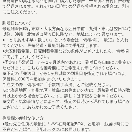
※発送日の異なる商品を同時に購入した場合、一番後の日付に合わせ
て発送されます。それぞれの日付での発送を希望される場合は、別々
にご注文ください。
到着日について
最短到着日時は東京・大阪方面なら翌日午前、九州・東北は翌日14時
以降、沖縄・北海道は翌々日以降など、地域によって異なります。
●「とりあえず早く欲しい」という場合は、備考欄に「最短」と入れ
てください。最短発送・最短到着にて手配致します。
●大安到着希望、日曜到着希望などの条件がございましたら、備考欄
にてお申し付けください。
●予定の「発送日」から1ヶ月以内であれば、到着日を自由にご指定い
ただけます。こちらも備考欄にてご希望をお申し付けください。
※予定の「発送日」から1ヶ月以降の到着日を指定される場合には、
保管料1,000円を追加させていただきます。
ご注文の際、備考欄に「手数料了承済」とご記載ください。
※北海道地区・九州地区・離島にお住まいの方は、最短到着日時が数
日以上かかる場合がございます。詳しくは下記をご参照ください。
※交通・気象事情などによって、指定の日時から遅れてしまう場合が
ございます。あらかじめご了承ください。
住所欄の便利な使い方
●送付先ご住所の最後に「※不在時宅配BOX」と追加…お届け時にご
不在だった場合、宅配ボックスにお届けします。