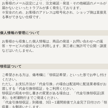
お客様のメール設定により、注文確認・発送・その他確認のメールが
届かないといったトラブルが多く発生しております。
※安全のため、お客様のアドレスは暗号化され、ショップ側は直接見
る事ができない仕様です。
個人情報の管理について
お客様から収集した個人情報は、商品の発送・お問い合わせへの返
答・サービスの提供などに利用します。第三者に無許可で公開・譲渡
などはいたしません。
領収証ついて
ご希望される方は、備考欄に「領収証希望」といった形でお申し付け
ください。
ただし、お支払方法が「代金引換」の場合は配送時に配送業者様がお
渡しする「代金引換領収証」をご利用ください。
領収証の宛名や但し書きの変更がある場合は、「代金引換領収証(原
本)」を村瀬鞄行までご発送ください。
「代金引換領収証」到着後、3日～1週間前後で入金完了日付けの「領
収書」を郵送いたします。