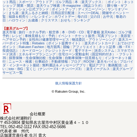
ット用品
|
スポーツ・アウトドア
|
ゴルフ用品
|
本
（
楽天ブックス
） |
ポイント
|
ネット
ショップ 開業・開店
|
楽天ウェブ検索
|
R-magazine（雑誌コラボ）
|
贈り物・ギフ
ト
|
ファッション公式ブランド
|
ポイントアップ
|
ディズニーゾーン
|
サンリオゾー
ン
|
まち楽
|
楽天ふるさと納税
|
日用品翌日配達
|
スーパーDEAL
|
開催中イベント一
覧
|
福袋＆初売り
|
バレンタイン
|
ホワイトデー
|
母の日
|
父の日
|
お中元
|
敬老の
日
|
ハロウィン
|
お歳暮
|
クリスマス
|
おせち
|
ランキング
【楽天グループ】
楽天市場
|
旅行・ホテル予約・航空券
|
本・DVD・CD
|
電子書籍 楽天Kobo
|
ゴルフ場
予約
|
レシピ
|
車検見積もり・予約
|
イベント・チケット販売
|
写真プリント
|
美容室・
ヘアサロン予約
|
女性向け健康管理サービス
|
物流委託・アウトソーシング
|
楽天スー
パーポイント特集
|
Rebates（ポイント提携サイト）
|
楽天ポイントカード
|
おでかけで
ポイント
|
Rakuten Fashion
|
地方競馬
|
競輪
|
アフィリエイト
|
ネット証券（株・FX・
投資信託）
|
カードローン
|
クレジットカード
|
電子マネー
|
決済システム
|
スマホでカ
ード決済
|
エネルギープランニング
|
住宅ローン変動金利（固定特約付き）・フラット
35
|
損害保険・生命保険比較
|
生命保険
|
自動車保険一括見積もり
|
インターネット銀
行
|
ニュース・検索
|
仕事紹介
|
不動産情報
|
ブログ
|
ROOM
|
楽天モバイル
|
プロバイ
ダ・インターネット接続
|
無料通話＆メッセージアプリ
|
電話アプリ
|
動画配信
|
占
い
|
toto・BIG
|
宝くじ（ナンバーズ4・ナンバーズ3）
|
楽天イーグルス
|
楽天グループ
サービス一覧
個人情報保護方針
© Rakuten Group, Inc.
会社概要
株式会社村瀬鞄行
〒453-0804 愛知県名古屋市中村区黄金通４－１０
TEL:052-452-1112 FAX:052-452-5686
代表者
:
林 州代
店舗運営責任者
:
生川 貴大