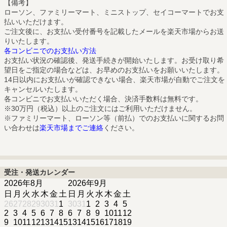
【備考】
ローソン、ファミリーマート、ミニストップ、セイコーマートでお支
払いいただけます。
ご注文後に、お支払い受付番号を記載したメールを楽天市場からお送
りいたします。
各コンビニでのお支払い方法
お支払い状況の確認後、発送手続きが開始いたします。お受け取り希
望日をご指定の場合などは、お早めのお支払いをお願いいたします。
14日以内にお支払いが確認できない場合、楽天市場が自動でご注文を
キャンセルいたします。
各コンビニでお支払いいただく場合、決済手数料は無料です。
※30万円（税込）以上のご注文にはご利用いただけません。
※ファミリーマート、ローソン等（前払）でのお支払いに関するお問
い合わせは
楽天市場までご連絡
ください。
受注・発送カレンダー
2026年8月
2026年9月
日
月
火
水
木
金
土
日
月
火
水
木
金
土
26
27
28
29
30
31
1
30
31
1
2
3
4
5
2
3
4
5
6
7
8
6
7
8
9
10
11
12
9
10
11
12
13
14
15
13
14
15
16
17
18
19