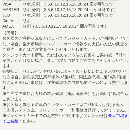
VISA
リボ,分割（3,5,6,10,12,15,18,20,24 回が可能です）
MASTER
リボ,分割（3,5,6,10,12,15,18,20,24 回が可能です）
JCB
リボ,分割（3,5,6,10,12,15,18,20,24 回が可能です）
Diners
リボ
AMEX
分割（3,5,6,10,12,15,18,20,24 回が可能です）
【備考】
お客様のご利用状況などによってクレジットカードがご利用いただけ
ない場合、楽天市場がクレジットカード情報やお支払い方法の変更を
ご案内、またはご注文をキャンセルいたします。
クレジットカード情報またはお支払い方法の変更をご案内後、7日間
変更いただけない場合、楽天市場が自動でご注文をキャンセルいたし
ます。
分割払い、リボルビング払い又はボーナス一括払いによるお支払いと
なる場合、割賦販売法第30条2の3第4項、同法施行規則第54条1項各
号に定められた事項は、注文確認後の自動配信メールにより交付しま
す。
※ご注文の際にお客様の本人確認（電話確認等）をお願いする場合も
ございます。
※お客様と異なる名義のクレジットカードはご利用いただけません。
※決済システム上、クレジットカード利用控は発行しておりません。
※クレジットカードでのお支払いに関するお問い合わせは
楽天市場ま
でご連絡
ください。