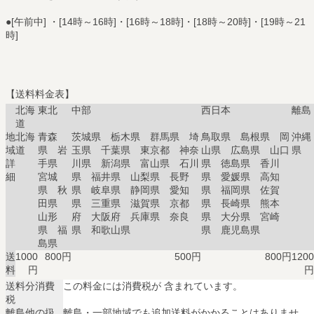
●[午前中] ・[14時～16時]・[16時～18時]・[18時～20時]・[19時～21
時]
【送料料金表】
北海
東北
中部
西日本
離島
道
地
北海
青森
茨城県 栃木県 群馬県 埼
鳥取県 島根県 岡
沖縄
域
道
県 岩
玉県 千葉県 東京都 神奈
山県 広島県 山口
県
詳
手県
川県 新潟県 富山県 石川
県 徳島県 香川
細
宮城
県 福井県 山梨県 長野
県 愛媛県 高知
県 秋
県 岐阜県 静岡県 愛知
県 福岡県 佐賀
田県
県 三重県 滋賀県 京都
県 長崎県 熊本
山形
府 大阪府 兵庫県 奈良
県 大分県 宮崎
県 福
県 和歌山県
県 鹿児島県
島県
送
1000
800円
500円
800円
1200
料
円
円
送料分消費
この料金には消費税が 含まれています。
税
離島他の扱
離島・一部地域でも追加送料がかかることはありませ