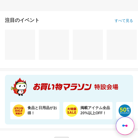
注目のイベント
すべて見る
抗菌 プレイマット シームレス 折りたたみ 持ち手付き 防音 厚み4cm GUMODE
【うなぎ屋かわすい】ふっくら肉厚！国産うなぎ大サイズ2尾セットがお買い得！
22,800円
5,665円
11
割引価格
割引価格
半額以下
19,380
5,098
5,599
円
円
円