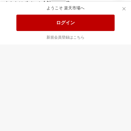
食品と日用品がお
掲載アイテム全品
日
得！
20%以上OFF！
ポ
ようこそ 楽天市場へ
ログイン
あなたはポイント
合計
倍
新規会員登録はこちら
最近チェックした商品
すべて見る