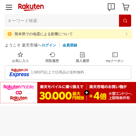
熊本県での地震による影響について
ようこそ 楽天市場へ
ログイン
会員登録
お気に入り
閲覧履歴
購入履歴
myクーポン
1,980円以上で日用品が送料無料