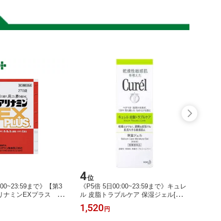
4
5
位
位
:00~23:59まで》【第3
《P5倍 5日00:00~23:59まで》キュレ
《P5倍
ナミンEXプラス 270
ル 皮脂トラブルケア 保湿ジェル[敏感
類医薬
]
肌 脂性肌]
6個[
1,520
6,26
円