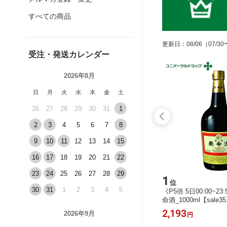
すべての商品
更新日
：
08/06
（07/30
受注・発送カレンダー
2026年8月
日
月
火
水
木
金
土
26
27
28
29
30
31
1
2
3
4
5
6
7
8
9
10
11
12
13
14
15
16
17
18
19
20
21
22
23
24
25
26
27
28
29
15
1
位
位
30
31
1
2
3
4
5
9種アミ
【第2類医薬品】命の母A 420錠[婦人
《P5倍 5日00:00~2
薬 漢方薬]
命酒_1000ml【sale3
1,977
2,193
2026年9月
円
円