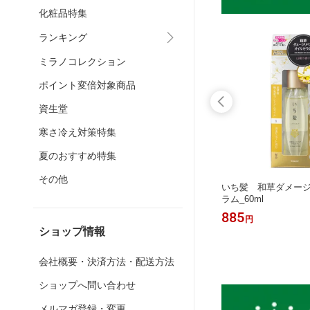
化粧品特集
ランキング
ミラノコレクション
ポイント変倍対象商品
資生堂
寒さ冷え対策特集
夏のおすすめ特集
その他
ョナーN
キュレル ジェルローション_220ml
いち髪 和草ダメー
ラム_60ml
1,089
885
円
円
ショップ情報
会社概要・決済方法・配送方法
ショップへ問い合わせ
メルマガ登録・変更