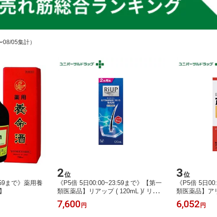
〜08/05集計）
2
3
位
位
3:59まで》薬用養
《P5倍 5日00:00~23:59まで》【第一
《P5倍 5日00
5】
類医薬品】リアップ ( 120mL )/ リア
類医薬品】アリ
ップ ( リアップ 120ml )
錠[ビタミンB1
7,600
6,052
円
円