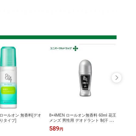
ロールオン 無香料[デオ
8×4MEN ロールオン無香料 60ml 花王
いち髪
りタイプ]
メンズ 男性用 デオドラント 制汗 わ
草シャ
きが 脇汗
589
594
円