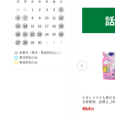
日
月
火
水
木
金
土
30
31
1
2
3
4
5
6
7
8
9
10
11
12
13
14
15
16
17
18
19
20
21
22
23
24
25
26
27
28
29
30
1
2
3
休業日（受注・発送対応なし）
受注対応のみ
発送対応のみ
せ直し和
菊正宗 日本酒の化粧水 高保湿
ビオレメイクも落せ
る密着泡 詰替え_140
636
464
円
円