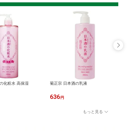
の化粧水 高保湿
菊正宗 日本酒の乳液
プリオ
（ブラ
636
1,07
円
もっと見る