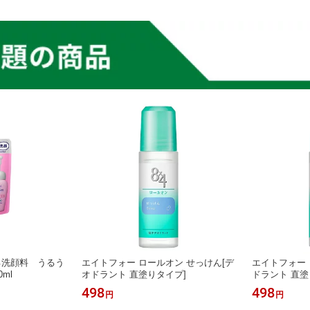
る洗顔料 うるう
エイトフォー ロールオン せっけん[デ
エイトフォー 
ml
オドラント 直塗りタイプ]
ドラント 直塗
498
498
円
円