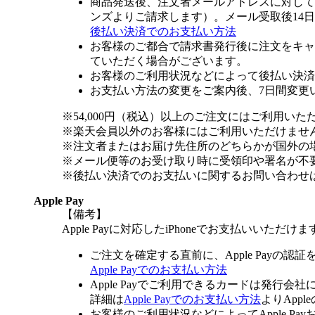
商品発送後、注文者メールアドレスに対して
ンズよりご請求します）。メール受取後14
後払い決済でのお支払い方法
お客様のご都合で請求書発行後に注文をキャ
ていただく場合がございます。
お客様のご利用状況などによって後払い決済
お支払い方法の変更をご案内後、7日間変更
※54,000円（税込）以上のご注文にはご利用いた
※楽天会員以外のお客様にはご利用いただけませ
※注文者またはお届け先住所のどちらかが国外の
※メール便等のお受け取り時に受領印や署名が不
※後払い決済でのお支払いに関するお問い合わせ
Apple Pay
【備考】
Apple Payに対応したiPhoneでお支払いいただけま
ご注文を確定する直前に、Apple Payの認
Apple Payでのお支払い方法
Apple Payでご利用できるカードは発行会
詳細は
Apple Payでのお支払い方法
よりApp
お客様のご利用状況などによってApple 