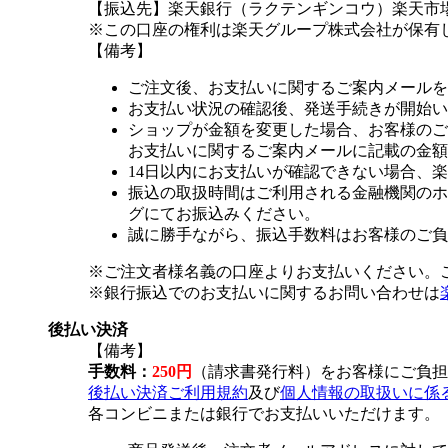
【振込先】楽天銀行（ラクテンギンコウ）楽天市場支
※この口座の権利は楽天グループ株式会社が保有
【備考】
ご注文後、お支払いに関するご案内メールを
お支払い状況の確認後、発送手続きが開始い
ショップが金額を変更した場合、お客様のご
お支払いに関するご案内メールに記載の金額
14日以内にお支払いが確認できない場合、
振込の取扱時間はご利用される金融機関のホ
グにてお振込みください。
誠に勝手ながら、振込手数料はお客様のご負
※ご注文者様名義の口座よりお支払いください。
※銀行振込でのお支払いに関するお問い合わせは
後払い決済
【備考】
手数料：
250円
（請求書発行料）をお客様にご負担
後払い決済ご利用規約
及び
個人情報の取扱いに係
各コンビニまたは銀行でお支払いいただけます。