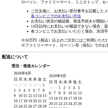
ローソン、ファミリーマート、ミニストップ、セ
ご注文後に、お支払い受付番号を記載したメ
各コンビニでのお支払い方法
お支払い状況の確認後、発送手続きが開始い
14日以内にお支払いが確認できない場合、
各コンビニでお支払いいただく場合、決済手
※30万円（税込）以上のご注文にはご利用いただ
※ファミリーマート、ローソン等（前払）でのお
配送について
受注・発送カレンダー
2026年8月
2026年9月
日
月
火
水
木
金
土
日
月
火
水
木
金
土
26
27
28
29
30
31
1
30
31
1
2
3
4
5
2
3
4
5
6
7
8
6
7
8
9
10
11
12
9
10
11
12
13
14
15
13
14
15
16
17
18
19
16
17
18
19
20
21
22
20
21
22
23
24
25
26
23
24
25
26
27
28
29