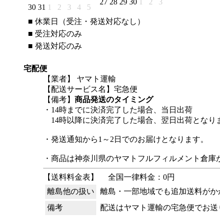
27
28
29
30
1
2
3
30
31
1
2
3
4
5
■
休業日（受注・発送対応なし）
■
受注対応のみ
■
発送対応のみ
宅配便
【業者】 ヤマト運輸
【配送サービス名】宅急便
【備考】
商品発送のタイミング
・14時までに決済完了した場合、当日出荷
14時以降に決済完了した場合、翌日出荷となり
・発送通知から1～2日でのお届けとなります。
・商品は神奈川県のヤマトフルフィルメント倉庫
【送料料金表】
全国一律料金：0円
離島他の扱い
離島・一部地域でも追加送料がか
備考
配送はヤマト運輸の宅急便でお送