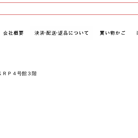
３ＫＲＰ４号館３階