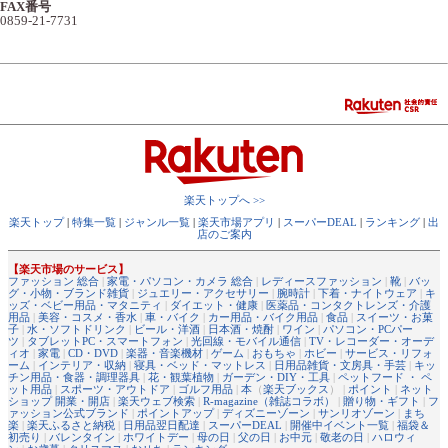
FAX番号
0859-21-7731
楽天トップへ >>
楽天トップ
|
特集一覧
|
ジャンル一覧
|
楽天市場アプリ
|
スーパーDEAL
|
ランキング
|
出
店のご案内
【楽天市場のサービス】
ファッション 総合
|
家電・パソコン・カメラ 総合
|
レディースファッション
|
靴
|
バッ
グ・小物・ブランド雑貨
|
ジュエリー・アクセサリー
|
腕時計
|
下着・ナイトウェア
|
キ
ッズ・ベビー用品・マタニティ
|
ダイエット・健康
|
医薬品・コンタクトレンズ・介護
用品
|
美容・コスメ・香水
|
車・バイク
|
カー用品・バイク用品
|
食品
|
スイーツ・お菓
子
|
水・ソフトドリンク
|
ビール・洋酒
|
日本酒・焼酎
|
ワイン
|
パソコン・PCパー
ツ
|
タブレットPC・スマートフォン
|
光回線・モバイル通信
|
TV・レコーダー・オーデ
ィオ
|
家電
|
CD・DVD
|
楽器・音楽機材
|
ゲーム
|
おもちゃ
|
ホビー
|
サービス・リフォ
ーム
|
インテリア・収納
|
寝具・ベッド・マットレス
|
日用品雑貨・文房具・手芸
|
キッ
チン用品・食器・調理器具
|
花・観葉植物
|
ガーデン・DIY・工具
|
ペットフード ・ ペ
ット用品
|
スポーツ・アウトドア
|
ゴルフ用品
|
本
（
楽天ブックス
） |
ポイント
|
ネット
ショップ 開業・開店
|
楽天ウェブ検索
|
R-magazine（雑誌コラボ）
|
贈り物・ギフト
|
フ
ァッション公式ブランド
|
ポイントアップ
|
ディズニーゾーン
|
サンリオゾーン
|
まち
楽
|
楽天ふるさと納税
|
日用品翌日配達
|
スーパーDEAL
|
開催中イベント一覧
|
福袋＆
初売り
|
バレンタイン
|
ホワイトデー
|
母の日
|
父の日
|
お中元
|
敬老の日
|
ハロウィ