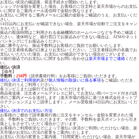
お支払い状況の確認後、発送手続きが開始いたします。
ショップが金額を変更した場合、お客様のご注文時と楽天市場からのお支払
いに関するご案内メール送信時で金額が異なります。
お支払いに関するご案内メールに記載の金額をご確認のうえ、お支払いくだ
さい。
14日以内にお支払いが確認できない場合、楽天市場が自動でご注文をキャン
セルいたします。
振込の取扱時間はご利用される金融機関のホームページなどを予めご確認く
ださい。連休時など、銀行窓口でお振込みができない場合は、ATMやネット
バンキングにてお振込みください。
誠に勝手ながら、振込手数料はお客様のご負担でお願いいたします。
※ご注文者様名義の口座よりお支払いください。ご注文者様以外の名義でお
支払いいただいた場合、お支払いの確認ができない場合がございます。
※銀行振込でのお支払いに関するお問い合わせは
楽天市場までご連絡
くださ
い。
後払い決済
【備考】
手数料：
250円
（請求書発行料）をお客様にご負担いただきます。
後払い決済ご利用規約
及び
個人情報の取扱いに係る事項
をご確認いただき、
ご同意のうえご利用ください。
各コンビニまたは銀行でお支払いいただけます。
商品発送後、注文者メールアドレスに対してお支払い用バーコード付きの請
求のご案内メールを送付します（楽天市場の指示に基づき株式会社ネットプ
ロテクションズよりご請求します）。メール受取後14日以内にお支払いくだ
さい。
後払い決済でのお支払い方法
お客様のご都合で請求書発行後に注文をキャンセル・金額を変更された場
合、手数料をご負担いただきます。その際、手数料を楽天ポイントから引き
落としをさせていただく場合がございます。
お客様のご利用状況などによって後払い決済がご利用いただけない場合、楽
天市場がお支払い方法の変更をご案内いたします。
お支払い方法の変更をご案内後、7日間変更いただけない場合、楽天市場が