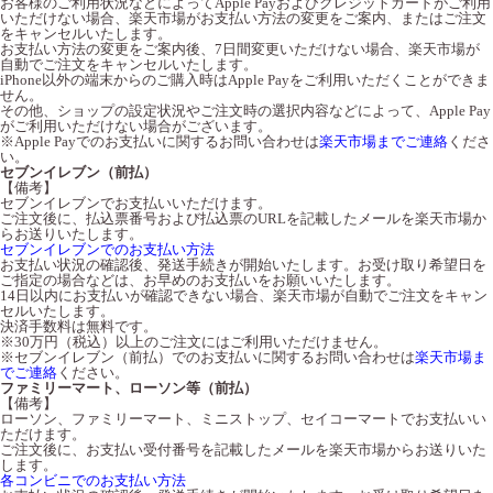
お客様のご利用状況などによってApple Payおよびクレジットカードがご利用
いただけない場合、楽天市場がお支払い方法の変更をご案内、またはご注文
をキャンセルいたします。
お支払い方法の変更をご案内後、7日間変更いただけない場合、楽天市場が
自動でご注文をキャンセルいたします。
iPhone以外の端末からのご購入時はApple Payをご利用いただくことができま
せん。
その他、ショップの設定状況やご注文時の選択内容などによって、Apple Pay
がご利用いただけない場合がございます。
※Apple Payでのお支払いに関するお問い合わせは
楽天市場までご連絡
くださ
い。
セブンイレブン（前払）
【備考】
セブンイレブンでお支払いいただけます。
ご注文後に、払込票番号および払込票のURLを記載したメールを楽天市場か
らお送りいたします。
セブンイレブンでのお支払い方法
お支払い状況の確認後、発送手続きが開始いたします。お受け取り希望日を
ご指定の場合などは、お早めのお支払いをお願いいたします。
14日以内にお支払いが確認できない場合、楽天市場が自動でご注文をキャン
セルいたします。
決済手数料は無料です。
※30万円（税込）以上のご注文にはご利用いただけません。
※セブンイレブン（前払）でのお支払いに関するお問い合わせは
楽天市場ま
でご連絡
ください。
ファミリーマート、ローソン等（前払）
【備考】
ローソン、ファミリーマート、ミニストップ、セイコーマートでお支払いい
ただけます。
ご注文後に、お支払い受付番号を記載したメールを楽天市場からお送りいた
します。
各コンビニでのお支払い方法