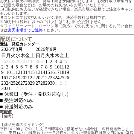
お支払い状況の確認後、発送手続きが開始いたします。お受け取り希望日を
ご指定の場合などは、お早めのお支払いをお願いいたします。
14日以内にお支払いが確認できない場合、楽天市場が自動でご注文をキャン
セルいたします。
各コンビニでお支払いいただく場合、決済手数料は無料です。
※30万円（税込）以上のご注文にはご利用いただけません。
※ファミリーマート、ローソン等（前払）でのお支払いに関するお問い合わ
せは
楽天市場までご連絡
ください。
配送について
受注・発送カレンダー
2026年8月
2026年9月
日
月
火
水
木
金
土
日
月
火
水
木
金
土
26
27
28
29
30
31
1
30
31
1
2
3
4
5
2
3
4
5
6
7
8
6
7
8
9
10
11
12
9
10
11
12
13
14
15
13
14
15
16
17
18
19
16
17
18
19
20
21
22
20
21
22
23
24
25
26
23
24
25
26
27
28
29
27
28
29
30
1
2
3
30
31
1
2
3
4
5
■
休業日（受注・発送対応なし）
■
受注対応のみ
■
発送対応のみ
宅配便
【備考】
【商品発送のタイミング】
平日14：00までのご注文で日時等のご指定がない場合は、即日発送致しま
す。 平日14：00以降および土日祝日のご注文は翌営業日以降２日以内に発送