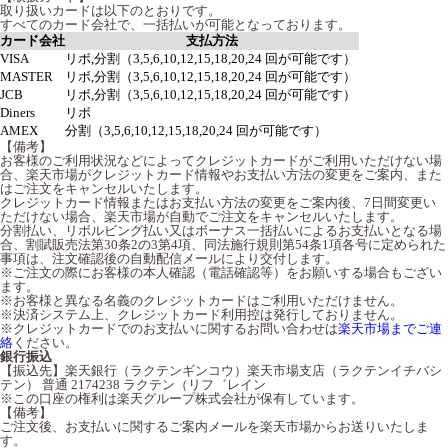
取り扱いカードは以下のとおりです。
すべてのカード会社で、一括払いが可能となっております。
カード会社
支払方法
VISA
リボ,分割（3,5,6,10,12,15,18,20,24 回が可能です）
MASTER
リボ,分割（3,5,6,10,12,15,18,20,24 回が可能です）
JCB
リボ,分割（3,5,6,10,12,15,18,20,24 回が可能です）
Diners
リボ
AMEX
分割（3,5,6,10,12,15,18,20,24 回が可能です）
【備考】
お客様のご利用状況などによってクレジットカードがご利用いただけない場
合、楽天市場がクレジットカード情報やお支払い方法の変更をご案内、また
はご注文をキャンセルいたします。
クレジットカード情報またはお支払い方法の変更をご案内後、7日間変更い
ただけない場合、楽天市場が自動でご注文をキャンセルいたします。
分割払い、リボルビング払い又はボーナス一括払いによるお支払いとなる場
合、割賦販売法第30条2の3第4項、同法施行規則第54条1項各号に定められた
事項は、注文確認後の自動配信メールにより交付します。
※ご注文の際にお客様の本人確認（電話確認等）をお願いする場合もござい
ます。
※お客様と異なる名義のクレジットカードはご利用いただけません。
※決済システム上、クレジットカード利用控は発行しておりません。
※クレジットカードでのお支払いに関するお問い合わせは
楽天市場までご連
絡
ください。
銀行振込
【振込先】楽天銀行（ラクテンギンコウ）楽天市場支店（ラクテンイチバシ
テン） 普通 2174238 ラクテン（リフ゛レイン
※この口座の権利は楽天グループ株式会社が保有しています。
【備考】
ご注文後、お支払いに関するご案内メールを楽天市場からお送りいたしま
す。