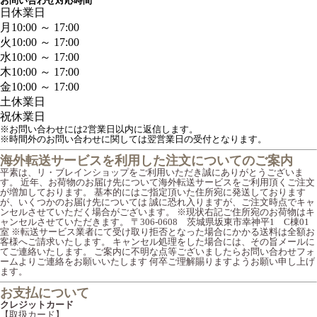
お問い合わせ対応時間
日
休業日
月
10:00 ～ 17:00
火
10:00 ～ 17:00
水
10:00 ～ 17:00
木
10:00 ～ 17:00
金
10:00 ～ 17:00
土
休業日
祝
休業日
※お問い合わせには2営業日以内に返信します。
※時間外のお問い合わせに関しては翌営業日の受付となります。
海外転送サービスを利用した注文についてのご案内
平素は、リ・ブレインショップをご利用いただき誠にありがとうございま
す。 近年、お荷物のお届け先について海外転送サービスをご利用頂くご注文
が増加しております。 基本的にはご指定頂いた住所宛に発送しております
が、いくつかのお届け先については 誠に恐れ入りますが、ご注文時点でキャ
ンセルさせていただく場合がございます。 ※現状右記ご住所宛のお荷物はキ
ャンセルさせていただきます。 〒306-0608 茨城県坂東市幸神平1 C棟01
室 ※転送サービス業者にて受け取り拒否となった場合にかかる送料は全額お
客様へご請求いたします。 キャンセル処理をした場合には、その旨メールに
てご連絡いたします。 ご案内に不明な点等ございましたらお問い合わせフォ
ームよりご連絡をお願いいたします 何卒ご理解賜りますようお願い申し上げ
ます。
お支払について
クレジットカード
【取扱カード】