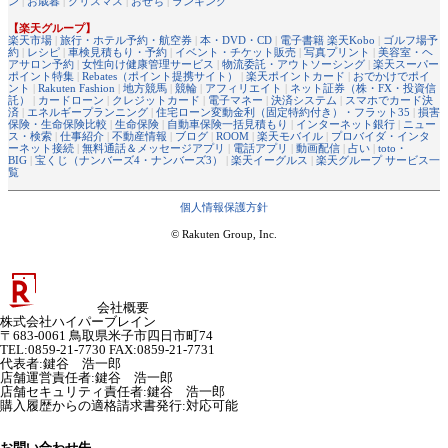
ン
|
お歳暮
|
クリスマス
|
おせち
|
ランキング
【楽天グループ】
楽天市場
|
旅行・ホテル予約・航空券
|
本・DVD・CD
|
電子書籍 楽天Kobo
|
ゴルフ場予
約
|
レシピ
|
車検見積もり・予約
|
イベント・チケット販売
|
写真プリント
|
美容室・ヘ
アサロン予約
|
女性向け健康管理サービス
|
物流委託・アウトソーシング
|
楽天スーパー
ポイント特集
|
Rebates（ポイント提携サイト）
|
楽天ポイントカード
|
おでかけでポイ
ント
|
Rakuten Fashion
|
地方競馬
|
競輪
|
アフィリエイト
|
ネット証券（株・FX・投資信
託）
|
カードローン
|
クレジットカード
|
電子マネー
|
決済システム
|
スマホでカード決
済
|
エネルギープランニング
|
住宅ローン変動金利（固定特約付き）・フラット35
|
損害
保険・生命保険比較
|
生命保険
|
自動車保険一括見積もり
|
インターネット銀行
|
ニュー
ス・検索
|
仕事紹介
|
不動産情報
|
ブログ
|
ROOM
|
楽天モバイル
|
プロバイダ・インタ
ーネット接続
|
無料通話＆メッセージアプリ
|
電話アプリ
|
動画配信
|
占い
|
toto・
BIG
|
宝くじ（ナンバーズ4・ナンバーズ3）
|
楽天イーグルス
|
楽天グループ サービス一
覧
個人情報保護方針
© Rakuten Group, Inc.
会社概要
株式会社ハイパーブレイン
〒683-0061 鳥取県米子市四日市町74
TEL:0859-21-7730 FAX:0859-21-7731
代表者
:
鍵谷 浩一郎
店舗運営責任者
:
鍵谷 浩一郎
店舗セキュリティ責任者
:
鍵谷 浩一郎
購入履歴からの適格請求書発行:対応可能
お問い合わせ先