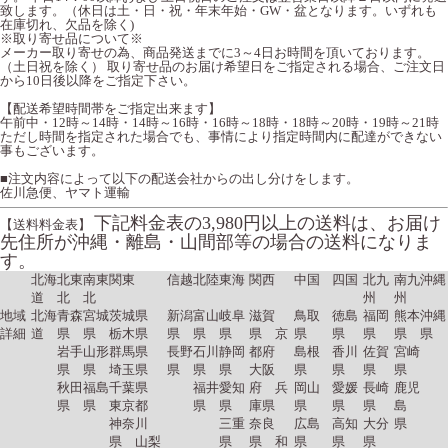
致します。（休日は土・日・祝・年末年始・GW・盆となります。いずれも
在庫切れ、欠品を除く)
※取り寄せ品について※
メーカー取り寄せの為、商品発送までに3～4日お時間を頂いております。
（土日祝を除く） 取り寄せ品のお届け希望日をご指定される場合、ご注文日
から10日後以降をご指定下さい。
【配送希望時間帯をご指定出来ます】
午前中・12時～14時・14時～16時・16時～18時・18時～20時・19時～21時
ただし時間を指定された場合でも、事情により指定時間内に配達ができない
事もございます。
■注文内容によって以下の配送会社からの出し分けをします。
佐川急便、ヤマト運輸
下記料金表の3,980円以上の送料は、お届け
【送料料金表】
先住所が沖縄・離島・山間部等の場合の送料になりま
す。
北海
北東
南東
関東
信越
北陸
東海
関西
中国
四国
北九
南九
沖縄
道
北
北
州
州
地域
北海
青森
宮城
茨城県
新潟
富山
岐阜
滋賀
鳥取
徳島
福岡
熊本
沖縄
詳細
道
県
県
栃木県
県
県
県
県 京
県
県
県
県
県
岩手
山形
群馬県
長野
石川
静岡
都府
島根
香川
佐賀
宮崎
県
県
埼玉県
県
県
県
大阪
県
県
県
県
秋田
福島
千葉県
福井
愛知
府 兵
岡山
愛媛
長崎
鹿児
県
県
東京都
県
県
庫県
県
県
県
島
神奈川
三重
奈良
広島
高知
大分
県
県 山梨
県
県 和
県
県
県