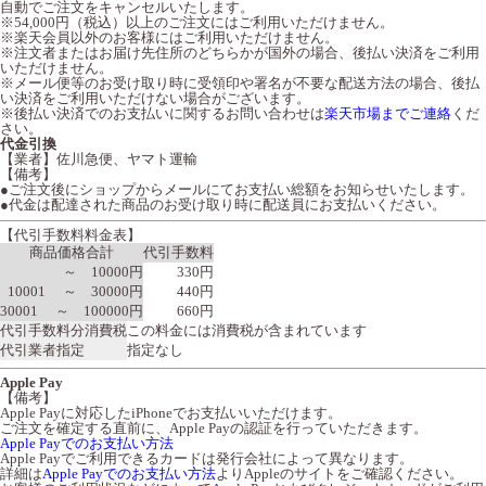
自動でご注文をキャンセルいたします。
※54,000円（税込）以上のご注文にはご利用いただけません。
※楽天会員以外のお客様にはご利用いただけません。
※注文者またはお届け先住所のどちらかが国外の場合、後払い決済をご利用
いただけません。
※メール便等のお受け取り時に受領印や署名が不要な配送方法の場合、後払
い決済をご利用いただけない場合がございます。
※後払い決済でのお支払いに関するお問い合わせは
楽天市場までご連絡
くだ
さい。
代金引換
【業者】佐川急便、ヤマト運輸
【備考】
●ご注文後にショップからメールにてお支払い総額をお知らせいたします。
●代金は配達された商品のお受け取り時に配送員にお支払いください。
【代引手数料料金表】
商品価格合計
代引手数料
～ 10000円
330円
10001 ～ 30000円
440円
30001 ～ 100000円
660円
代引手数料分消費税
この料金には消費税が含まれています
代引業者指定
指定なし
Apple Pay
【備考】
Apple Payに対応したiPhoneでお支払いいただけます。
ご注文を確定する直前に、Apple Payの認証を行っていただきます。
Apple Payでのお支払い方法
Apple Payでご利用できるカードは発行会社によって異なります。
詳細は
Apple Payでのお支払い方法
よりAppleのサイトをご確認ください。