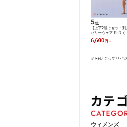
5
位
【上下2組でセット割
バリーウェア ReD 
前開き 半袖 半ズボン
6,600
円
～
行促進 疲労回復 前あ
メンズ レディース 男
プレゼント ギフト 
マ 一般医療機器
※ReD ぐっすり
ウィメンズ