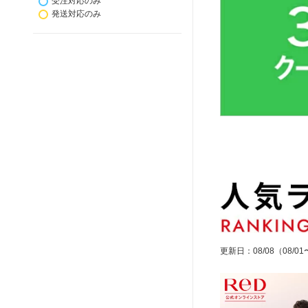
受注対応のみ
発送対応のみ
更新日
：
08/08
（08/01