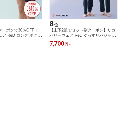
8
位
ーポンで30％OFF！
【上下2組でセット割クーポン】リカ
ア ReD ロング ボクサ
バリーウェア ReD ぐっすりパジャマ
L) 通年タイプ 夏用 メ
前開き 長袖 長ズボン 上下セット 血
7,700
円
～
ー 黒 S/M/L/LL 血行
行促進 疲労回復 前あき ルームウェア
 冬 インナーウェア 下
メンズ レディース 男女兼用 誕生日
ネス 誕生日 プレゼント
プレゼント ギフト リカバリーパジャ
療機器 レッド公式
マ 一般医療機器