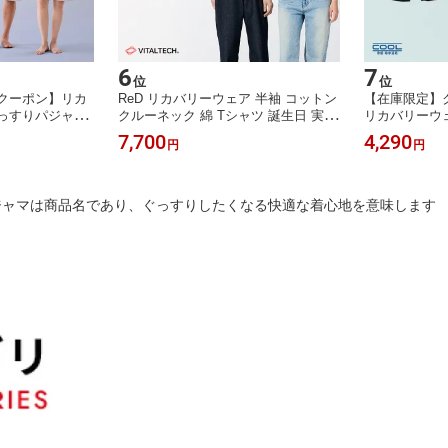
6
7
位
位
クーポン】リカ
ReD リカバリーウェア 半袖 コットン
【在庫限定】ク
ぐっすりパジャマ
クルーネック 綿 Tシャツ 誕生日 実用
リカバリーウェ
 上下セット 血
的 ギフト おしゃれ 夏 男女兼用 メン
ーパンツ(COO
7,700
4,290
円
円
き ルームウェア
ズ レディース 血行促進 疲労回復 イ
ンズ 男性 インナ
女兼用 誕生日
ンナーシャツ プレゼント 一般医療機
促進 疲労回復
リカバリーパジャ
器
着 薄手 ビジ
ギフト 一般医
パジャマは商品名であり、ぐっすりしたくなる快適な着心地を意味します