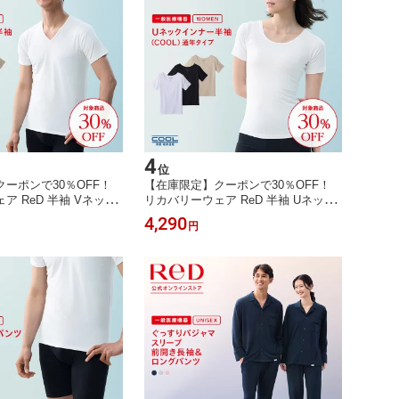
4
位
ーポンで30％OFF！
【在庫限定】クーポンで30％OFF！
ア ReD 半袖 Vネック
リカバリーウェア ReD 半袖 Uネック
L) 通年タイプ メンズ
インナー(COOL) 通年タイプ レディー
4,290
円
 血行促進 疲労回復 誕生
ス 女性 夏 夏用 血行促進 疲労回復 下
 プレゼント ギフト 一般
着 薄手 誕生日 プレゼント ギフト 一
いサイズ レッド公式
般医療機器 大きいサイズ レッド公式