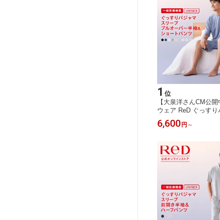
1
位
【大泉洋さんCM公開
ウェア ReD ぐっす
ット プルオーバー 半
6,600
円
～
行促進 疲労回復 夏用
ース 男女兼用 誕生日
ウェア リカバリーパ
機器