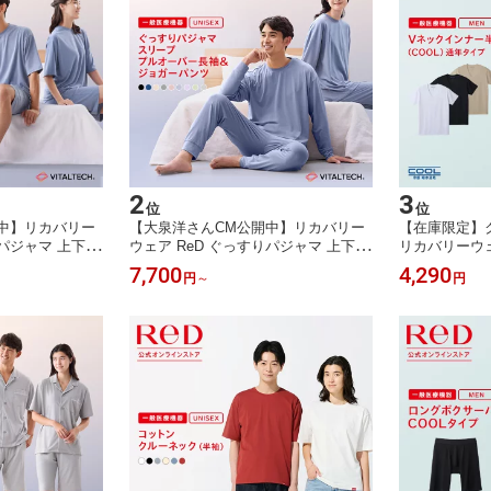
2
3
位
位
中】リカバリー
【大泉洋さんCM公開中】リカバリー
【在庫限定】ク
りパジャマ 上下セ
ウェア ReD ぐっすりパジャマ 上下セ
リカバリーウェ
袖 半ズボン 血
ット 男女兼用 メンズ レディース 長
インナー(COO
7,700
4,290
円
～
円
 メンズ レディ
袖プルオーバー 血行促進 疲労回復 ル
男性 夏 夏用
 ギフト ルーム
ームウェア リカバリーパジャマ 誕生
日 下着 薄手
ジャマ 一般医療
日 プレゼント ギフト 一般医療機器
医療機器 大き