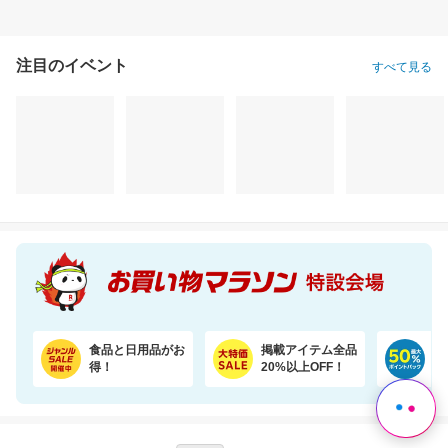
注目のイベント
すべて見る
＼半額／珈琲好きが大喜び。銀座の専門店の芳醇なドリップ珈琲を飲み比べ10種100杯
【うなぎ屋かわすい】ふっくら肉厚！国産うなぎ大サイズ2尾セットがお買い得！
9,180円
5,665円
3,
半額以下
割引価格
半額以下
4,590
5,098
1,882
円
円
円