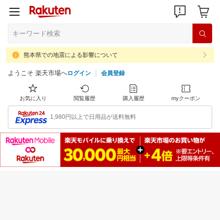
熊本県での地震による影響について
ようこそ 楽天市場へ
ログイン
会員登録
お気に入り
閲覧履歴
購入履歴
myクーポン
1,980円以上で日用品が送料無料