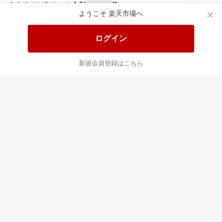
食品と日用品がお
掲載アイテム全品
日
得！
20%以上OFF！
ポ
ようこそ 楽天市場へ
ログイン
あなたはポイント
合計
倍
新規会員登録はこちら
最近チェックした商品
すべて見る