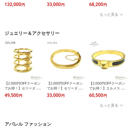
HANEL） キャビアスキ
HANEL） ココマーク ラ
ェラ （Maison Margiel
132,000
33,000
68,200
円
円
円
ン マトラッセ カードケ
メ タイツ #M ゴールド×
a） ロゴチャーム ベルト
ース 名刺入れ AP0214
ブラウン ウェア【新品同
サイズ80 SA1TP0018 ブ
もっと見る
ネイビー【新品】
様】 中古
ラック×ブラウン【新
品】
ジュエリー＆アクセサリー
【2,000円OFFクーポン
【2,000円OFFクーポン
【2,000円OFFクーポン
でお得！】セリーヌ （C
でお得！】セリーヌ （C
でお得！】エルメス （H
ELINE） トリオンフ 4連
ELINE） ミニマル マン
ERMES） ミニ・クリッ
49,500
33,000
60,500
円
円
円
リング 指輪 ＃54 GP 460
シェット バングル ブレ
ク・メドール ブレスレッ
Y ゴールド【美品】 中古
スレット ゴールド ＃S
ト バングル ブラック×ゴ
もっと見る
フィービー期 ヴィンテー
ールド【中古】
ジ【中古】
アパレル ファッション