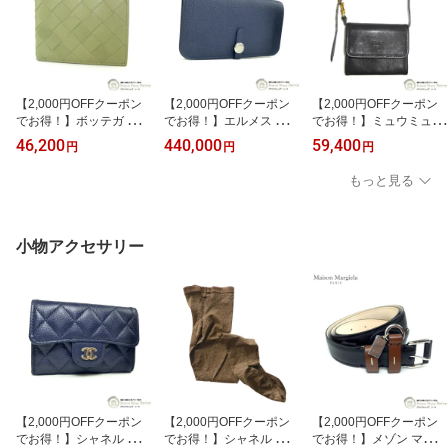
【2,000円OFFクーポン
【2,000円OFFクーポン
【2,000円OFFクーポン
でお得！】ボッテガ ヴェ
でお得！】エルメス （H
でお得！】ミュウミュウ
ネタ （BOTTEGA VENE
ERMES） ドゴンGM デ
（MIUMIU） レザー ロゴ
46,200
440,000
59,400
円
円
円
TA） イントレチャート
ュオ トリヨンクレマンス
ショルダーウォレット コ
コインパース付き 二つ折
ネイビー K刻 長財布 SV
ンパクト 財布 5MT024
もっと見る
り 財布 605722 トラバー
金具【新品】
ブラック【中古】
チン×パラキート メンズ
【中古】
小物アクセサリー
【2,000円OFFクーポン
【2,000円OFFクーポン
【2,000円OFFクーポン
でお得！】シャネル （C
でお得！】シャネル （C
でお得！】メゾン マルジ