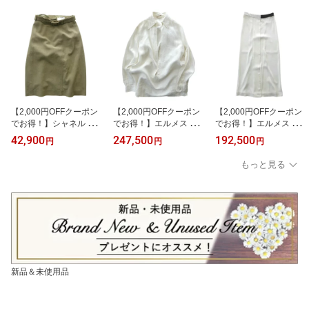
【2,000円OFFクーポン
【2,000円OFFクーポン
【2,000円OFFクーポン
でお得！】シャネル （C
でお得！】エルメス （H
でお得！】エルメス （H
HANEL） ウール×コット
ERMES） リネン ヴァル
ERMES） レザーベルト
42,900
247,500
192,500
円
円
円
ン ベルト付 スカート コ
ーズ スキッパー シャツ #
ドレープ ロング スカー
コマーク #34 カーキ P08
34 ホワイト ウェア マル
ト □G刻 2003SS #36 ホ
もっと見る
071V05009 ウェア【中
ジェラ期【中古】
ワイト マルジェラ期 ウ
古】
ェア【美品】 中古
新品＆未使用品