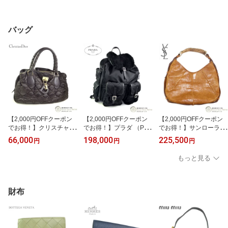
バッグ
【2,000円OFFクーポン
【2,000円OFFクーポン
【2,000円OFFクーポン
でお得！】クリスチャン
でお得！】プラダ （PRA
でお得！】サンローラン
ディオール （Christian D
DA） テスートインプン
（SAINT LAURENT） モ
66,000
198,000
225,500
円
円
円
ior） カナージュ ナイロ
トゥ キルティング ラビ
ンバサ リヴ・ゴーシュ
ン×レザー スモール ハン
ットファー バックパック
ショルダー ハンド バッ
もっと見る
ド バッグ NLM441620
リュック 2VZ016 NERO
グ Rive Gauche Mombas
ダークブラウン【中古】
メンズ【中古】
a トムフォード期 95361
ブラウン【中古】
財布