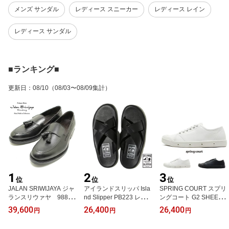
メンズ サンダル
レディース スニーカー
レディース レイン
レディース サンダル
■ランキング■
更新日
：
08/10
（08/03〜08/09集計）
1
2
3
位
位
位
JALAN SRIWIJAYA ジャ
アイランドスリッパ Isla
SPRING COURT スプリ
ランスリウァヤ 98811
nd Slipper PB223 レザー
ングコート G2 SHEEPS
タッセルローファー ダイ
ブラッククロスサンダル
KIN レザー スニーカー
39,600
26,400
26,400
円
円
円
ナイトソール BLACKカ
ブラック メンズ レディ
シープスキン ローカット
ーフ ビジネス ドレス 紐
ース
ローテク メンズ レディ