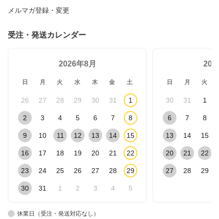
メルマガ登録・変更
受注・発送カレンダー
2026年8月
20
日
月
火
水
木
金
土
日
月
火
26
27
28
29
30
31
1
30
31
1
2
3
4
5
6
7
8
6
7
8
9
10
11
12
13
14
15
13
14
15
16
17
18
19
20
21
22
20
21
22
23
24
25
26
27
28
29
27
28
29
30
31
1
2
3
4
5
休業日（受注・発送対応なし）