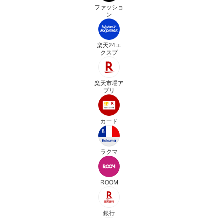
ファッショ
ン
楽天24エ
クスプ
楽天市場ア
プリ
カード
ラクマ
ROOM
銀行