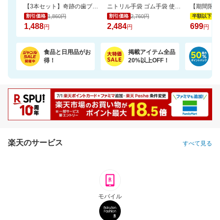
【3本セット】奇跡の歯ブラシ 正規品 / CMで話題 / 独自のピラミッド構造
ニトリル手袋 ゴム手袋 使い捨て 食品衛生適合 SS S M L サイズ 白 青 黒 業務用
1,860円
2,760円
1,
割引価格
割引価格
半額以下
1,488
2,484
699
円
円
円
食品と日用品がお
掲載アイテム全品
日
得！
20%以上OFF！
ポ
楽天のサービス
すべて見る
モバイル