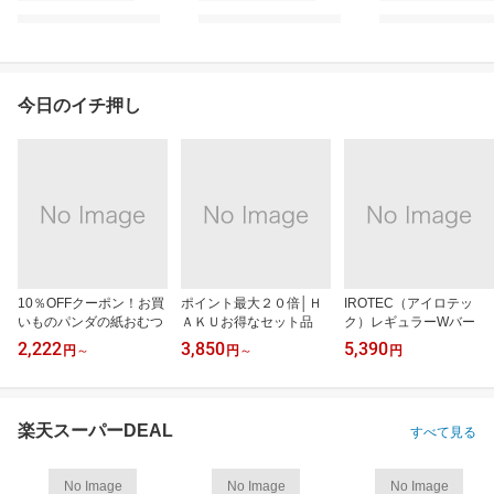
今日のイチ押し
10％OFFクーポン！お買
ポイント最大２０倍│Ｈ
IROTEC（アイロテッ
いものパンダの紙おむつ
ＡＫＵお得なセット品
ク）レギュラーWバー
2,222
3,850
5,390
円
～
円
～
円
楽天スーパーDEAL
すべて見る
No Image
No Image
No Image