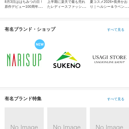
8月3日ははちみつの日！
上半期に楽天で最も売れ
夏コスメ2026×長井かお
原作デビュー100周年も
たレディースファッショ
り｜ヘルシー＆ラベンダ
お祝い
ン
ーメイク
有名ブランド・ショップ
すべて見る
有名ブランド特集
すべて見る