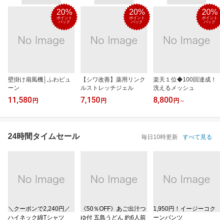
20%
20%
20%
ポイント
ポイント
ポイント
バック
バック
バック
壁掛け扇風機│ふわビュ
【シワ改善】薬用リンク
楽天１位◆100回達成！
ーン
ルストレッチジェル
洗えるメッシュ
11,580
7,150
8,800
円
円
円
～
24時間タイムセール
毎日10時更新
すべて見る
＼クーポンで2,240円／
《50％OFF》あご出汁つ
1,950円！イージーコク
ハイネック綿Tシャツ
ゆ付 五島うどん 約6人前
ーンパンツ