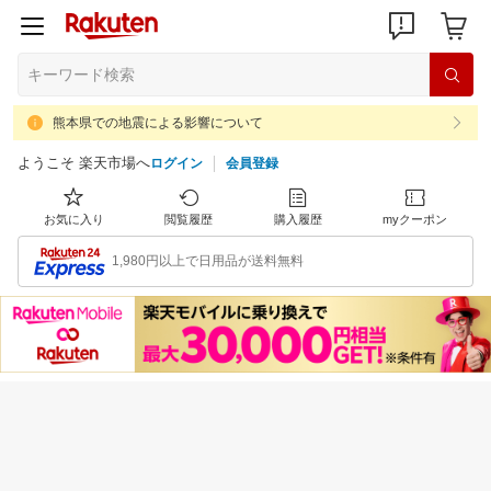
熊本県での地震による影響について
ようこそ 楽天市場へ
ログイン
会員登録
お気に入り
閲覧履歴
購入履歴
myクーポン
1,980円以上で日用品が送料無料