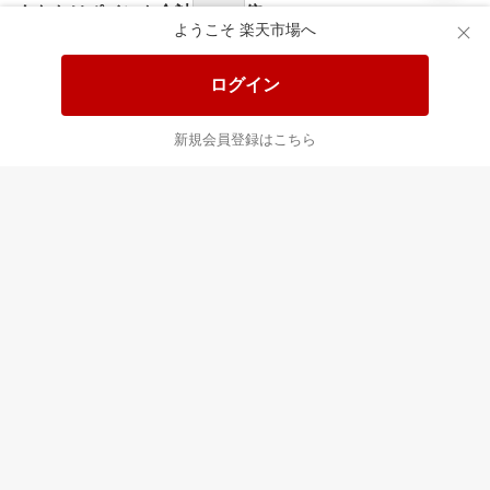
食品と日用品がお
掲載アイテム全品
日
得！
20%以上OFF！
ポ
ようこそ 楽天市場へ
ログイン
あなたはポイント
合計
倍
新規会員登録はこちら
最近チェックした商品
すべて見る