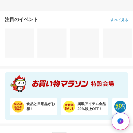
注目のイベント
すべて見る
【楽天ランキング1位獲得！】靴下に貼れるお名前シール大容量66個 選べる3色セット
お試しサイズ！お肌にやさしいおしりふき (80枚×6パック)【楽天オリジナル】
1,280円
1,320円
3,
割引価格
割引価格
割引価格
1,099
1,122
3,530
円
円
円