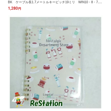
BK ケーブル長1.7メートルキーピッチ19ミリ WIN10・8・7・
Vista
1,280
円