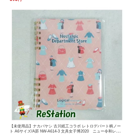
【未使用品】ナカバヤシ 古川紙工コラボ レトロデパート柄ノー
ト A6サイズ/A罫 NW-A614-3 文具女子博2020 ニュー令和レトロ