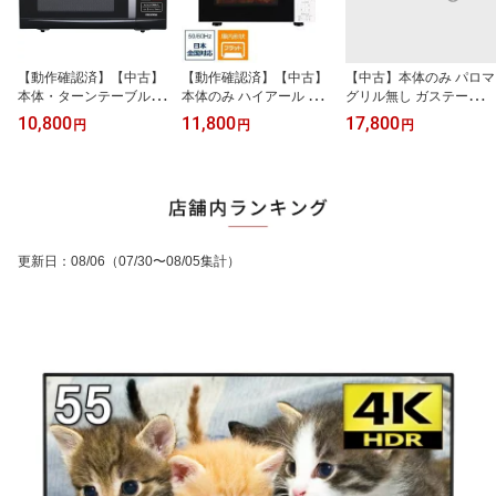
【動作確認済】【中古】
【動作確認済】【中古】
【中古】本体のみ パロマ
本体・ターンテーブルの
本体のみ ハイアール 庫
グリル無し ガステーブル
み アイリスオーヤマ 庫
内フラット 18L 電子レン
右強火 都市ガス用 PA-21
10,800
11,800
17,800
円
円
円
内22L 電子レンジ PMO-
ジ JM-FH18D-W ホワイ
0B-R-13A
22T-B ブラック系 2019
ト系 2018年製
年製
更新日
：
08/06
（07/30〜08/05集計）