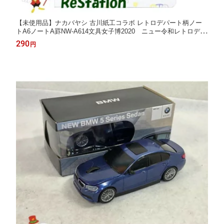
【未使用品】ナカバヤシ 古川紙工コラボ レトロデパート柄ノー
トA6ノートA罫NW-A614文具女子博2020 ニュー令和レトロデパ
ートデザイン メール便送料無料
290
円