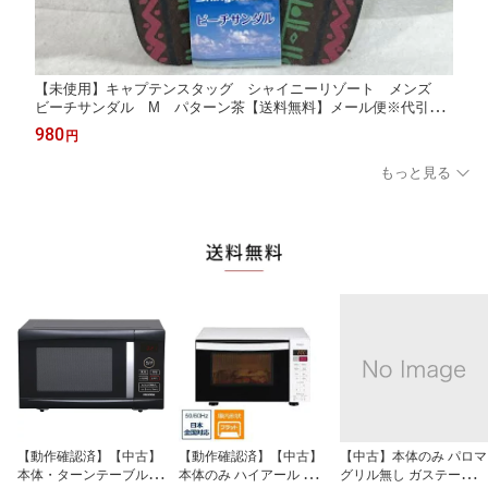
【未使用】キャプテンスタッグ シャイニーリゾート メンズ
ビーチサンダル M パターン茶【送料無料】メール便※代引き
不可
980
円
もっと見る
【動作確認済】【中古】
【動作確認済】【中古】
【中古】本体のみ パロマ
本体・ターンテーブルの
本体のみ ハイアール 庫
グリル無し ガステーブル