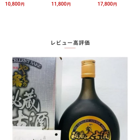
み アイリスオーヤマ 庫
内フラット 18L 電子レン
右強火 都市ガス用 PA-21
10,800
11,800
17,800
円
円
円
内22L 電子レンジ PMO-
ジ JM-FH18D-W ホワイ
0B-R-13A
22T-B ブラック系 2019
ト系 2018年製
年製