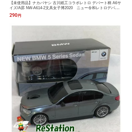
【未使用品】ナカバヤシ 古川紙工コラボレトロ デパート柄 A6サ
イズ/A罫 NW-A614-2文具女子博2020 ニュー令和レトロデパート
デザイン メール便送料無料
290
円