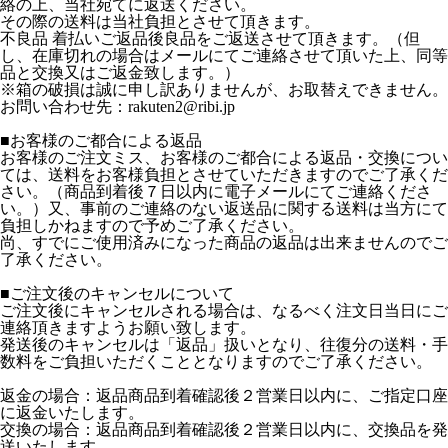
絡の上、当社宛てに返送ください。
その際の送料は当社負担とさせて頂きます。
不良品 着払いご返品後良品をご返送させて頂きます。（但
し、在庫切れの場合はメールにてご連絡させて頂いた上、同等
品と交換又はご返金致します。）
※箱の破損は誠に申し訳ありませんが、お取替えできません。
お問い合わせ先：rakuten2@ribi.jp
■お客様のご都合による返品
お客様のご注文ミス、お客様のご都合による返品・交換につい
ては、送料をお客様負担とさせていただきますのでご了承くだ
さい。（商品到着後７日以内に電子メールにてご連絡くださ
い。）又、事前のご連絡のない返送品に関する送料は当方にて
負担しかねますので予めご了承ください。
尚、すでにご使用済みになった商品の返品は出来ませんのでご
了承ください。
■ご注文後のキャンセルについて
ご注文後にキャンセルされる場合は、なるべく注文日当日にご
連絡頂きますようお願い致します。
発送後のキャンセルは「返品」扱いとなり、往復分の送料・手
数料をご負担いただくこととなりますのでご了承ください。
返金の場合：返品商品到着確認後２営業日以内に、ご指定口座
に返金いたします。
交換の場合：返品商品到着確認後２営業日以内に、交換品を発
送いたします。