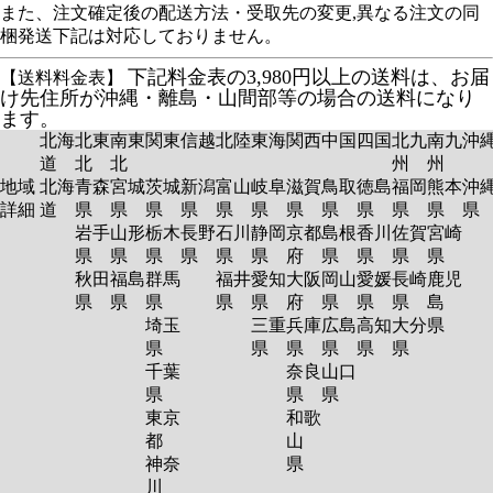
また、注文確定後の配送方法・受取先の変更,異なる注文の同
梱発送下記は対応しておりません。
下記料金表の3,980円以上の送料は、お届
【送料料金表】
け先住所が沖縄・離島・山間部等の場合の送料になり
ます。
北海
北東
南東
関東
信越
北陸
東海
関西
中国
四国
北九
南九
沖
道
北
北
州
州
地域
北海
青森
宮城
茨城
新潟
富山
岐阜
滋賀
鳥取
徳島
福岡
熊本
沖
詳細
道
県
県
県
県
県
県
県
県
県
県
県
岩手
山形
栃木
長野
石川
静岡
京都
島根
香川
佐賀
宮崎
県
県
県
県
県
県
府
県
県
県
県
秋田
福島
群馬
福井
愛知
大阪
岡山
愛媛
長崎
鹿児
県
県
県
県
県
府
県
県
県
島
埼玉
三重
兵庫
広島
高知
大分
県
県
県
県
県
県
県
千葉
奈良
山口
県
県
県
東京
和歌
都
山
神奈
県
川