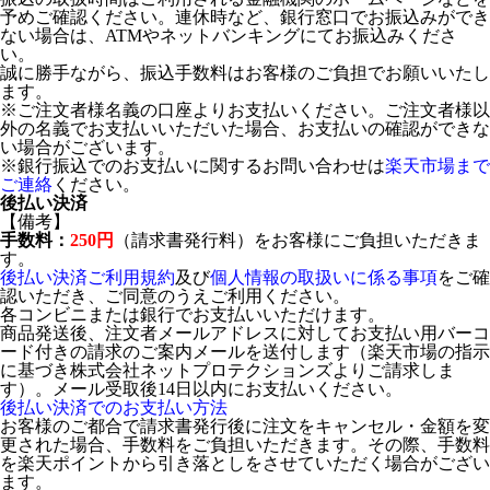
予めご確認ください。連休時など、銀行窓口でお振込みができ
ない場合は、ATMやネットバンキングにてお振込みくださ
い。
誠に勝手ながら、振込手数料はお客様のご負担でお願いいたし
ます。
※ご注文者様名義の口座よりお支払いください。ご注文者様以
外の名義でお支払いいただいた場合、お支払いの確認ができな
い場合がございます。
※銀行振込でのお支払いに関するお問い合わせは
楽天市場まで
ご連絡
ください。
後払い決済
【備考】
手数料：
250円
（請求書発行料）をお客様にご負担いただきま
す。
後払い決済ご利用規約
及び
個人情報の取扱いに係る事項
をご確
認いただき、ご同意のうえご利用ください。
各コンビニまたは銀行でお支払いいただけます。
商品発送後、注文者メールアドレスに対してお支払い用バーコ
ード付きの請求のご案内メールを送付します（楽天市場の指示
に基づき株式会社ネットプロテクションズよりご請求しま
す）。メール受取後14日以内にお支払いください。
後払い決済でのお支払い方法
お客様のご都合で請求書発行後に注文をキャンセル・金額を変
更された場合、手数料をご負担いただきます。その際、手数料
を楽天ポイントから引き落としをさせていただく場合がござい
ます。