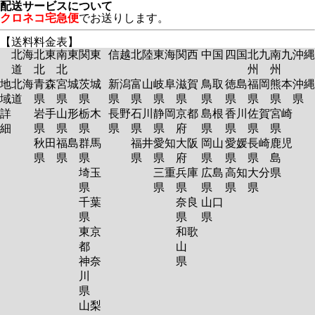
配送サービスについて
クロネコ宅急便
でお送りします。
【送料料金表】
北海
北東
南東
関東
信越
北陸
東海
関西
中国
四国
北九
南九
沖縄
道
北
北
州
州
地
北海
青森
宮城
茨城
新潟
富山
岐阜
滋賀
鳥取
徳島
福岡
熊本
沖縄
域
道
県
県
県
県
県
県
県
県
県
県
県
県
詳
岩手
山形
栃木
長野
石川
静岡
京都
島根
香川
佐賀
宮崎
細
県
県
県
県
県
県
府
県
県
県
県
秋田
福島
群馬
福井
愛知
大阪
岡山
愛媛
長崎
鹿児
県
県
県
県
県
府
県
県
県
島
埼玉
三重
兵庫
広島
高知
大分
県
県
県
県
県
県
県
千葉
奈良
山口
県
県
県
東京
和歌
都
山
神奈
県
川
県
山梨