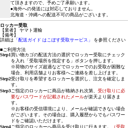
て頂きますので、予めご了承願います。
●海外への発送には対応しておりません。
北海道・沖縄への配送不可の商品がございます。
ロッカー受取
【業者】 ヤマト運輸
【備考】
詳細は
「配送ガイド はこぽす受取サービス」
を参照ください
■ご利用方法
Step1
買い物カゴの配送方法の選択でロッカー受取にチェック
を入れ「受取場所を指定する」ボタンを押します。
※荷物のサイズ超過などでロッカーでのお受取が困難な
場合、利用店舗よりお客様へご連絡を差し上げます。
Step2
受け取りを希望するロッカーを選択し、注文を確定しま
す。
Step3
ご指定のロッカーに商品が格納され次第、
受け取りに必
要なパスワードが記載されたメール
が楽天より届きま
す。
※お客様の受信環境により、メールが確認できない場合
がございます。その場合は、購入履歴からでもパスワー
ドをご確認いただけます。
Step4
ご指定のロッカーへ商品を受け取りに行きます。
（受取