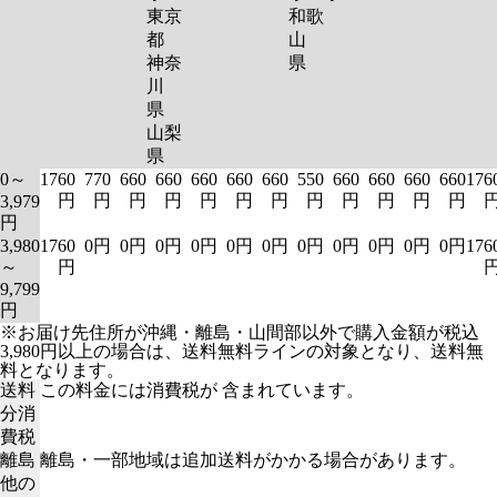
東京
和歌
都
山
神奈
県
川
県
山梨
県
0～
1760
770
660
660
660
660
660
550
660
660
660
660
176
円
円
円
円
円
円
円
円
円
円
円
円
3,979
円
3,980
1760
0円
0円
0円
0円
0円
0円
0円
0円
0円
0円
0円
176
～
円
9,799
円
※お届け先住所が沖縄・離島・山間部以外で購入金額が税込
3,980円以上の場合は、送料無料ラインの対象となり、送料無
料となります。
送料
この料金には消費税が 含まれています。
分消
費税
離島
離島・一部地域は追加送料がかかる場合があります。
他の