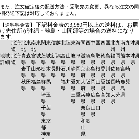
また、注文確定後の配送方法・受取先の変更、異なる注文の同
梱発送下記は対応しておりません。
下記料金表の3,980円以上の送料は、お届
【送料料金表】
け先住所が沖縄・離島・山間部等の場合の送料になり
ます。
北海
北東
南東
関東
信越
北陸
東海
関西
中国
四国
北九
南九
沖
道
北
北
州
州
地域
北海
青森
宮城
茨城
新潟
富山
岐阜
滋賀
鳥取
徳島
福岡
熊本
沖
詳細
道
県
県
県
県
県
県
県
県
県
県
県
岩手
山形
栃木
長野
石川
静岡
京都
島根
香川
佐賀
宮崎
県
県
県
県
県
県
府
県
県
県
県
秋田
福島
群馬
福井
愛知
大阪
岡山
愛媛
長崎
鹿児
県
県
県
県
県
府
県
県
県
島
埼玉
三重
兵庫
広島
高知
大分
県
県
県
県
県
県
県
千葉
奈良
山口
県
県
県
東京
和歌
都
山
神奈
県