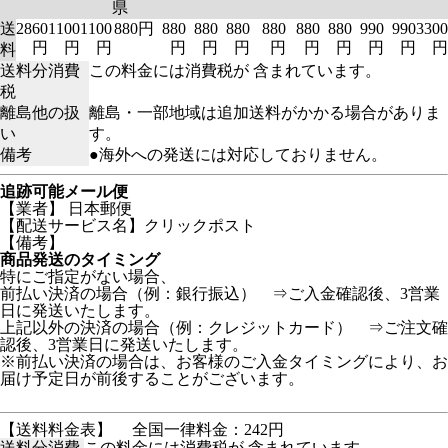
県
送
2860
1100
1100
880円
880
880
880
880
880
880
990
990
3300
円
円
円
円
円
円
円
円
円
円
円
円
料
送料分消費
この料金には消費税が 含まれています。
税
離島他の扱
離島・一部地域は追加送料がかかる場合がありま
い
す。
備考
●海外への発送には対応しておりません。
追跡可能メール便
【業者】 日本郵便
【配送サービス名】クリックポスト
【備考】
商品発送のタイミング
特にご指定がない場合、
前払い決済の場合（例：銀行振込） ⇒ご入金確認後、3営業
日に発送いたします。
上記以外の決済の場合（例：クレジットカード） ⇒ご注文確
認後、3営業日に発送いたします。
※前払い決済の場合は、お客様のご入金タイミングにより、お
届け予定日が前後することがございます。
【送料料金表】
全国一律料金：242円
送料分消費
この料金には消費税が 含まれています。