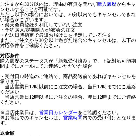
ご注文から30分以内は、理由の有無を問わず
購入履歴
からキャ
ンセルすることが可能です。
ただし以下の場合においては、30分以内でもキャンセルできな
い場合がございます。
・楽天会員登録を利用していない注文
・予約購入/定期購入/頒布会の注文
・配送日時指定で最短お届け日を指定している注文
また、ご注文から30分以上過ぎた場合のキャンセルは、以下の
対応条件をご確認ください。
対応条件
購入履歴のステータスが「新規受付済み」で、下記対応可能期
間までにメールにてご連絡いただいた場合
・受付日12時迄のご連絡で、商品発送前であればキャンセルを
承ります。
当店営業日12時以前にご注文の場合、当日12時までにご連絡
ください。
当店営業日12時以降にご注文の場合、翌日12時までにご連絡
ください。
※当店休業日は、
営業日カレンダー
をご確認ください。
※お電話でのキャンセルは、
営業時間
内での受け付けとなりま
す。
返金額