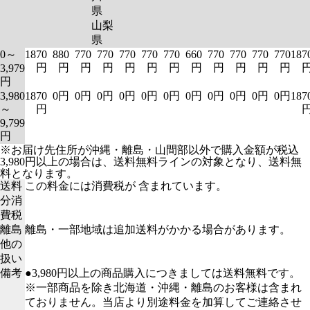
県
山梨
県
0～
1870
880
770
770
770
770
770
660
770
770
770
770
187
円
円
円
円
円
円
円
円
円
円
円
円
3,979
円
3,980
1870
0円
0円
0円
0円
0円
0円
0円
0円
0円
0円
0円
187
～
円
9,799
円
※お届け先住所が沖縄・離島・山間部以外で購入金額が税込
3,980円以上の場合は、送料無料ラインの対象となり、送料無
料となります。
送料
この料金には消費税が 含まれています。
分消
費税
離島
離島・一部地域は追加送料がかかる場合があります。
他の
扱い
備考
●3,980円以上の商品購入につきましては送料無料です。
※一部商品を除き北海道・沖縄・離島のお客様は含まれ
ておりません。当店より別途料金を加算してご連絡させ