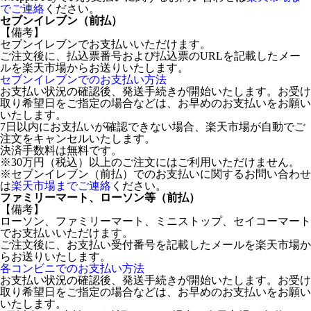
でご連絡
ください。
セブンイレブン（前払）
【備考】
セブンイレブンでお支払いいただけます。
ご注文後に、払込票番号および払込票のURLを記載したメー
ルを楽天市場からお送りいたします。
セブンイレブンでのお支払い方法
お支払い状況の確認後、発送手続きが開始いたします。お受け
取り希望日をご指定の場合などは、お早めのお支払いをお願い
いたします。
7日以内にお支払いが確認できない場合、楽天市場が自動でご
注文をキャンセルいたします。
決済手数料は無料です。
※30万円（税込）以上のご注文にはご利用いただけません。
※セブンイレブン（前払）でのお支払いに関するお問い合わせ
は
楽天市場までご連絡
ください。
ファミリーマート、ローソン等（前払）
【備考】
ローソン、ファミリーマート、ミニストップ、セイコーマート
でお支払いいただけます。
ご注文後に、お支払い受付番号を記載したメールを楽天市場か
らお送りいたします。
各コンビニでのお支払い方法
お支払い状況の確認後、発送手続きが開始いたします。お受け
取り希望日をご指定の場合などは、お早めのお支払いをお願い
いたします。