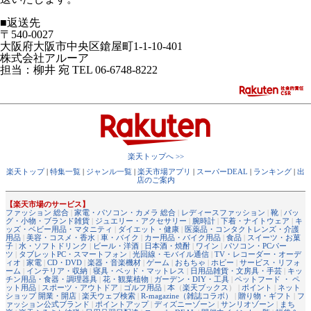
■返送先
〒540-0027
大阪府大阪市中央区鎗屋町1-1-10-401
株式会社アルーア
担当：柳井 宛 TEL 06-6748-8222
楽天トップへ >>
楽天トップ
|
特集一覧
|
ジャンル一覧
|
楽天市場アプリ
|
スーパーDEAL
|
ランキング
|
出
店のご案内
【楽天市場のサービス】
ファッション 総合
|
家電・パソコン・カメラ 総合
|
レディースファッション
|
靴
|
バッ
グ・小物・ブランド雑貨
|
ジュエリー・アクセサリー
|
腕時計
|
下着・ナイトウェア
|
キ
ッズ・ベビー用品・マタニティ
|
ダイエット・健康
|
医薬品・コンタクトレンズ・介護
用品
|
美容・コスメ・香水
|
車・バイク
|
カー用品・バイク用品
|
食品
|
スイーツ・お菓
子
|
水・ソフトドリンク
|
ビール・洋酒
|
日本酒・焼酎
|
ワイン
|
パソコン・PCパー
ツ
|
タブレットPC・スマートフォン
|
光回線・モバイル通信
|
TV・レコーダー・オーデ
ィオ
|
家電
|
CD・DVD
|
楽器・音楽機材
|
ゲーム
|
おもちゃ
|
ホビー
|
サービス・リフォ
ーム
|
インテリア・収納
|
寝具・ベッド・マットレス
|
日用品雑貨・文房具・手芸
|
キッ
チン用品・食器・調理器具
|
花・観葉植物
|
ガーデン・DIY・工具
|
ペットフード ・ ペ
ット用品
|
スポーツ・アウトドア
|
ゴルフ用品
|
本
（
楽天ブックス
） |
ポイント
|
ネット
ショップ 開業・開店
|
楽天ウェブ検索
|
R-magazine（雑誌コラボ）
|
贈り物・ギフト
|
フ
ァッション公式ブランド
|
ポイントアップ
|
ディズニーゾーン
|
サンリオゾーン
|
まち