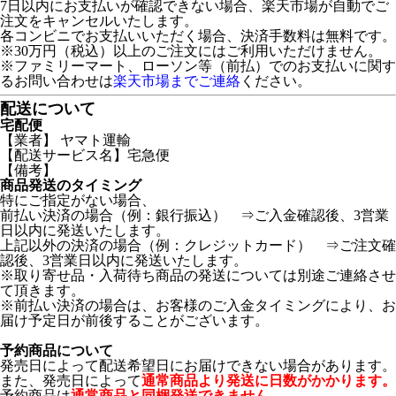
7日以内にお支払いが確認できない場合、楽天市場が自動でご
注文をキャンセルいたします。
各コンビニでお支払いいただく場合、決済手数料は無料です。
※30万円（税込）以上のご注文にはご利用いただけません。
※ファミリーマート、ローソン等（前払）でのお支払いに関す
るお問い合わせは
楽天市場までご連絡
ください。
配送について
宅配便
【業者】 ヤマト運輸
【配送サービス名】宅急便
【備考】
商品発送のタイミング
特にご指定がない場合、
前払い決済の場合（例：銀行振込） ⇒ご入金確認後、3営業
日以内に発送いたします。
上記以外の決済の場合（例：クレジットカード） ⇒ご注文確
認後、3営業日以内に発送いたします。
※取り寄せ品・入荷待ち商品の発送については別途ご連絡させ
て頂きます。
※前払い決済の場合は、お客様のご入金タイミングにより、お
届け予定日が前後することがございます。
予約商品について
発売日によって配送希望日にお届けできない場合があります。
また、発売日によって
通常商品より発送に日数がかかります。
予約商品は
通常商品と同梱発送できません。