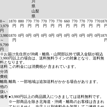
川
県
山梨
県
0～
1870
880
770
770
770
770
770
660
770
770
770
770
187
円
円
円
円
円
円
円
円
円
円
円
円
3,979
円
3,980
1870
0円
0円
0円
0円
0円
0円
0円
0円
0円
0円
0円
187
～
円
9,799
円
※お届け先住所が沖縄・離島・山間部以外で購入金額が税込
3,980円以上の場合は、送料無料ラインの対象となり、送料無
料となります。
送料
この料金には消費税が 含まれています。
分消
費税
離島
離島・一部地域は追加送料がかかる場合があります。
他の
扱い
備考
●3,980円以上の商品購入につきましては送料無料です。
※一部商品を除き北海道・沖縄・離島のお客様は含まれ
ておりません。当店より別途料金を加算してご連絡させ