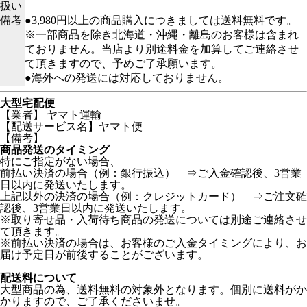
扱い
備考
●3,980円以上の商品購入につきましては送料無料です。
※一部商品を除き北海道・沖縄・離島のお客様は含まれ
ておりません。当店より別途料金を加算してご連絡させ
て頂きますので、予めご了承願います。
●海外への発送には対応しておりません。
大型宅配便
【業者】 ヤマト運輸
【配送サービス名】ヤマト便
【備考】
商品発送のタイミング
特にご指定がない場合、
前払い決済の場合（例：銀行振込） ⇒ご入金確認後、3営業
日以内に発送いたします。
上記以外の決済の場合（例：クレジットカード） ⇒ご注文確
認後、3営業日以内に発送いたします。
※取り寄せ品・入荷待ち商品の発送については別途ご連絡させ
て頂きます。
※前払い決済の場合は、お客様のご入金タイミングにより、お
届け予定日が前後することがございます。
配送料について
大型商品の為、送料無料の対象外となります。個別に送料がか
かりますので、ご了承くださいませ。