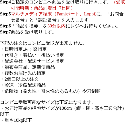
Step4
ご指定のコンビニへ商品を受け取りに行きます。
（受取
可能時期：商品到着日+7日間）
Step5
マルチメディア端末（Famiポート、Loppi)
に、「お問合
せ番号」と「認証番号」を入力します。
Step6
「商品引換券」を
30分以内
にレジへお持ちください。
Step7
商品を受け取ります。
下記の注文はコンビニ受取が出来ません。
・日時指定,あす楽指定
・代引き・着払い・後払い指定
・配送会社・配送サービス指定
・頒布会商品、定期便商品
・複数お届け先の指定
・2個口以上の注文
・冷凍・冷蔵配送商品
・危険物（発火性・引火性のあるもの）や刀剣類
コンビニ受取可能なサイズは下記になります。
・お届け商品の梱包サイズが100cm（縦・横・高さ三辺合計）
以下
・重さ10kg以下