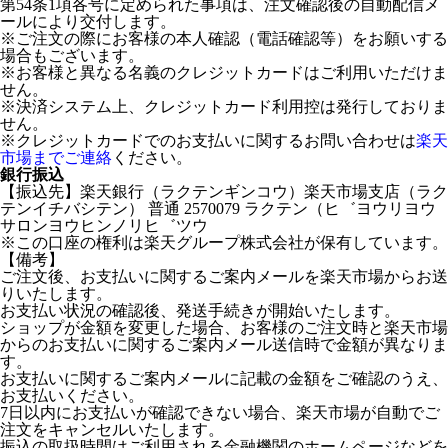
第54条1項各号に定められた事項は、注文確認後の自動配信メ
ールにより交付します。
※ご注文の際にお客様の本人確認（電話確認等）をお願いする
場合もございます。
※お客様と異なる名義のクレジットカードはご利用いただけま
せん。
※決済システム上、クレジットカード利用控は発行しておりま
せん。
※クレジットカードでのお支払いに関するお問い合わせは
楽天
市場までご連絡
ください。
銀行振込
【振込先】楽天銀行（ラクテンギンコウ）楽天市場支店（ラク
テンイチバシテン） 普通 2570079 ラクテン（ヒ゛ヨウリヨウ
サロンヨウヒンノリヒ゛ツウ
※この口座の権利は楽天グループ株式会社が保有しています。
【備考】
ご注文後、お支払いに関するご案内メールを楽天市場からお送
りいたします。
お支払い状況の確認後、発送手続きが開始いたします。
ショップが金額を変更した場合、お客様のご注文時と楽天市場
からのお支払いに関するご案内メール送信時で金額が異なりま
す。
お支払いに関するご案内メールに記載の金額をご確認のうえ、
お支払いください。
7日以内にお支払いが確認できない場合、楽天市場が自動でご
注文をキャンセルいたします。
振込の取扱時間はご利用される金融機関のホームページなどを