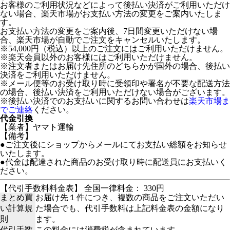
お客様のご利用状況などによって後払い決済がご利用いただけ
ない場合、楽天市場がお支払い方法の変更をご案内いたしま
す。
お支払い方法の変更をご案内後、7日間変更いただけない場
合、楽天市場が自動でご注文をキャンセルいたします。
※54,000円（税込）以上のご注文にはご利用いただけません。
※楽天会員以外のお客様にはご利用いただけません。
※注文者またはお届け先住所のどちらかが国外の場合、後払い
決済をご利用いただけません。
※メール便等のお受け取り時に受領印や署名が不要な配送方法
の場合、後払い決済をご利用いただけない場合がございます。
※後払い決済でのお支払いに関するお問い合わせは
楽天市場ま
でご連絡
ください。
代金引換
【業者】ヤマト運輸
【備考】
●ご注文後にショップからメールにてお支払い総額をお知らせ
いたします。
●代金は配達された商品のお受け取り時に配送員にお支払いく
ださい。
【代引手数料料金表】 全国一律料金： 330円
まとめ買
お届け先１件につき、複数の商品をご注文いただい
い計算規
た場合でも、代引手数料は上記料金表の金額になり
則
ます。
代引手数
この料金には消費税が含まれています