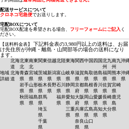
配送サービスについて
クロネコ宅急便
でお送りします。
宅配BOXについて
宅配BOX配達を希望される場合、
フリーフォームにご記入
く
ださい。
下記料金表の3,980円以上の送料は、お届
【送料料金表】
け先住所が沖縄・離島・山間部等の場合の送料になり
ます。
北海
北東
南東
関東
信越
北陸
東海
関西
中国
四国
北九
南九
沖
道
北
北
州
州
地域
北海
青森
宮城
茨城
新潟
富山
岐阜
滋賀
鳥取
徳島
福岡
熊本
沖
詳細
道
県
県
県
県
県
県
県
県
県
県
県
岩手
山形
栃木
長野
石川
静岡
京都
島根
香川
佐賀
宮崎
県
県
県
県
県
県
府
県
県
県
県
秋田
福島
群馬
福井
愛知
大阪
岡山
愛媛
長崎
鹿児
県
県
県
県
県
府
県
県
県
島
埼玉
三重
兵庫
広島
高知
大分
県
県
県
県
県
県
県
千葉
奈良
山口
県
県
県