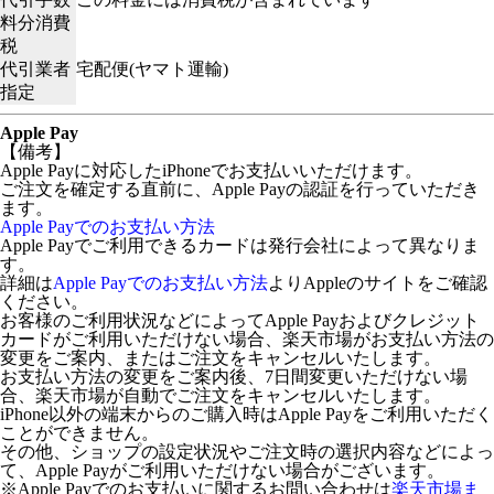
料分消費
税
代引業者
宅配便(ヤマト運輸)
指定
Apple Pay
【備考】
Apple Payに対応したiPhoneでお支払いいただけます。
ご注文を確定する直前に、Apple Payの認証を行っていただき
ます。
Apple Payでのお支払い方法
Apple Payでご利用できるカードは発行会社によって異なりま
す。
詳細は
Apple Payでのお支払い方法
よりAppleのサイトをご確認
ください。
お客様のご利用状況などによってApple Payおよびクレジット
カードがご利用いただけない場合、楽天市場がお支払い方法の
変更をご案内、またはご注文をキャンセルいたします。
お支払い方法の変更をご案内後、7日間変更いただけない場
合、楽天市場が自動でご注文をキャンセルいたします。
iPhone以外の端末からのご購入時はApple Payをご利用いただく
ことができません。
その他、ショップの設定状況やご注文時の選択内容などによっ
て、Apple Payがご利用いただけない場合がございます。
※Apple Payでのお支払いに関するお問い合わせは
楽天市場ま