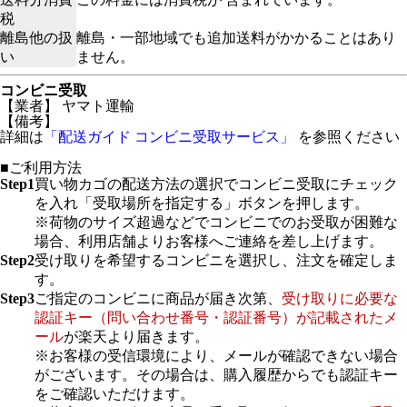
税
離島他の扱
離島・一部地域でも追加送料がかかることはあり
い
ません。
コンビニ受取
【業者】 ヤマト運輸
【備考】
詳細は
「配送ガイド コンビニ受取サービス」
を参照ください
■ご利用方法
Step1
買い物カゴの配送方法の選択でコンビニ受取にチェック
を入れ「受取場所を指定する」ボタンを押します。
※荷物のサイズ超過などでコンビニでのお受取が困難な
場合、利用店舗よりお客様へご連絡を差し上げます。
Step2
受け取りを希望するコンビニを選択し、注文を確定しま
す。
Step3
ご指定のコンビニに商品が届き次第、
受け取りに必要な
認証キー（問い合わせ番号・認証番号）が記載されたメ
ール
が楽天より届きます。
※お客様の受信環境により、メールが確認できない場合
がございます。その場合は、購入履歴からでも認証キー
をご確認いただけます。