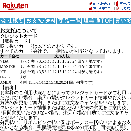
お支払について
クレジットカード
【取扱カード】
取り扱いカードは以下のとおりです。
すべてのカード会社で、一括払いが可能となっております。
カード会社
支払方法
VISA
リボ,分割（3,5,6,10,12,15,18,20,24 回が可能です）
MASTER
リボ,分割（3,5,6,10,12,15,18,20,24 回が可能です）
JCB
リボ,分割（3,5,6,10,12,15,18,20,24 回が可能です）
Diners
リボ
AMEX
分割（3,5,6,10,12,15,18,20,24 回が可能です）
【備考】
お客様のご利用状況などによってクレジットカードがご利用い
ただけない場合、楽天市場がクレジットカード情報やお支払い
方法の変更をご案内、またはご注文をキャンセルいたします。
クレジットカード情報またはお支払い方法の変更をご案内後、
7日間変更いただけない場合、楽天市場が自動でご注文をキャ
ンセルいたします。
分割払い、リボルビング払い又はボーナス一括払いによるお支
払いとなる場合、割賦販売法第30条2の3第4項、同法施行規則