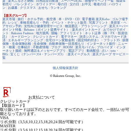
楽
|
楽天ふるさと納税
|
日用品翌日配達
|
スーパーDEAL
|
開催中イベント一覧
|
福袋＆
初売り
|
バレンタイン
|
ホワイトデー
|
母の日
|
父の日
|
お中元
|
敬老の日
|
ハロウィ
ン
|
お歳暮
|
クリスマス
|
おせち
|
ランキング
【楽天グループ】
楽天市場
|
旅行・ホテル予約・航空券
|
本・DVD・CD
|
電子書籍 楽天Kobo
|
ゴルフ場予
約
|
レシピ
|
車検見積もり・予約
|
イベント・チケット販売
|
写真プリント
|
美容室・ヘ
アサロン予約
|
女性向け健康管理サービス
|
物流委託・アウトソーシング
|
楽天スーパー
ポイント特集
|
Rebates（ポイント提携サイト）
|
楽天ポイントカード
|
おでかけでポイ
ント
|
Rakuten Fashion
|
地方競馬
|
競輪
|
アフィリエイト
|
ネット証券（株・FX・投資信
託）
|
カードローン
|
クレジットカード
|
電子マネー
|
決済システム
|
スマホでカード決
済
|
エネルギープランニング
|
住宅ローン変動金利（固定特約付き）・フラット35
|
損害
保険・生命保険比較
|
生命保険
|
自動車保険一括見積もり
|
インターネット銀行
|
ニュー
ス・検索
|
仕事紹介
|
不動産情報
|
ブログ
|
ROOM
|
楽天モバイル
|
プロバイダ・インタ
ーネット接続
|
無料通話＆メッセージアプリ
|
電話アプリ
|
動画配信
|
占い
|
toto・
BIG
|
宝くじ（ナンバーズ4・ナンバーズ3）
|
楽天イーグルス
|
楽天グループ サービス一
覧
個人情報保護方針
© Rakuten Group, Inc.
お支払について
クレジットカード
【取扱カード】
取り扱いカードは以下のとおりです。すべてのカード会社で、一括払いが可
能となっております。
VISA
リボ,分割（3,5,6,10,12,15,18,20,24 回が可能です）
MASTER
リボ,分割（3,5,6,10,12,15,18,20,24 回が可能です）