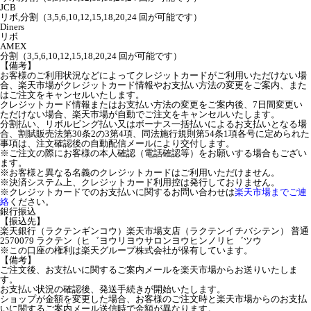
JCB
リボ,分割（3,5,6,10,12,15,18,20,24 回が可能です）
Diners
リボ
AMEX
分割（3,5,6,10,12,15,18,20,24 回が可能です）
【備考】
お客様のご利用状況などによってクレジットカードがご利用いただけない場
合、楽天市場がクレジットカード情報やお支払い方法の変更をご案内、また
はご注文をキャンセルいたします。
クレジットカード情報またはお支払い方法の変更をご案内後、7日間変更い
ただけない場合、楽天市場が自動でご注文をキャンセルいたします。
分割払い、リボルビング払い又はボーナス一括払いによるお支払いとなる場
合、割賦販売法第30条2の3第4項、同法施行規則第54条1項各号に定められた
事項は、注文確認後の自動配信メールにより交付します。
※ご注文の際にお客様の本人確認（電話確認等）をお願いする場合もござい
ます。
※お客様と異なる名義のクレジットカードはご利用いただけません。
※決済システム上、クレジットカード利用控は発行しておりません。
※クレジットカードでのお支払いに関するお問い合わせは
楽天市場までご連
絡
ください。
銀行振込
【振込先】
楽天銀行（ラクテンギンコウ）楽天市場支店（ラクテンイチバシテン） 普通
2570079 ラクテン（ヒ゛ヨウリヨウサロンヨウヒンノリヒ゛ツウ
※この口座の権利は楽天グループ株式会社が保有しています。
【備考】
ご注文後、お支払いに関するご案内メールを楽天市場からお送りいたしま
す。
お支払い状況の確認後、発送手続きが開始いたします。
ショップが金額を変更した場合、お客様のご注文時と楽天市場からのお支払
いに関するご案内メール送信時で金額が異なります。