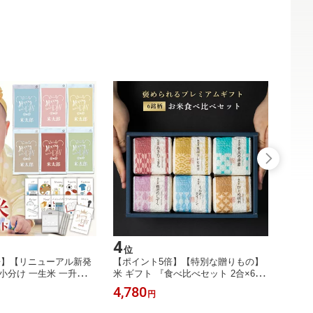
4
5
位
位
倍】【リニューアル新発
【ポイント5倍】【特別な贈りもの】
【ポイ
小分け 一生米 一升餅
米 ギフト 『食べ比べセット 2合×6銘
ク】一
り 『選び取り セット＆
柄』 内祝い 米 出産内祝い お返し 香
歳 選
4,780
4,98
円
シヒカリ 一升 米 1歳 名
典返し 入学内祝い 結婚内祝い ギフト
ュック
カードセット 1歳 誕生
セット 送料無料 内祝い 人気 出産祝
りリュ