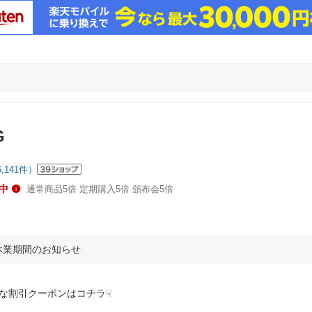
G
6,141
件）
中
通常商品5倍 定期購入5倍 頒布会5倍
休業期間のお知らせ
な割引クーポンはコチラ☟