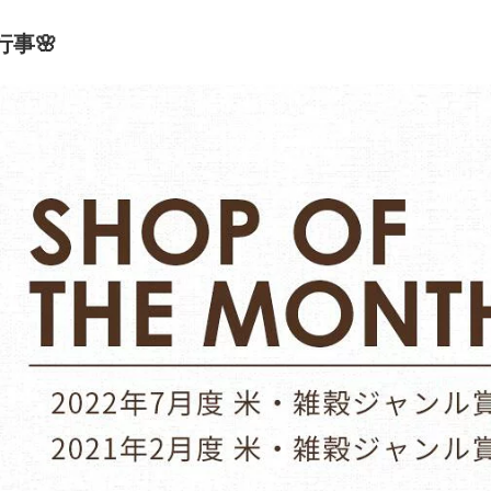
一升米 一歳誕生
拶回り 粗品 転勤 お礼 プレゼント 結
日 一升餅 の
生日 バルーン
婚式 産休 粗品 人気 送料無料
ラー リニュー
行事🌸