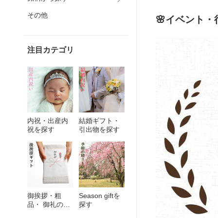
プレゼン
お返し かわいい おしゃれ 産休 プレ
ゃん 名入れリュック 
料無料
ゼント 職場 送料無料
日 赤ちゃん 子供 誕
その他
🌸イベント・
注目カテゴリ
内祝・出産内
結婚ギフト・
祝を探す
引出物を探す
御挨拶・粗
Season giftを
品・ 御礼の品
探す
を探す