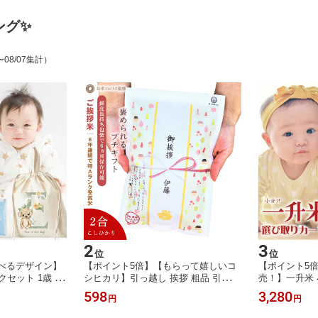
ング✨
〜08/07集計）
2
3
位
位
べるデザイン】
【ポイント5倍】【もらって嬉しいコ
【ポイント5
クセット 1歳 選
シヒカリ】引っ越し 挨拶 粗品 引っ越
売！】一升米 
一升餅 リュック
し挨拶ギフト ご挨拶 粗品 米 プチギ
小分け の代わ
598
3,280
円
円
ナップサック6
フト 退職 お礼 『令和 7年産 長野こし
2合×5袋』 コ
）』 一生米 赤ち
ひかり*2合300g』 引越し挨拶 工事 挨
入れ 選び取り