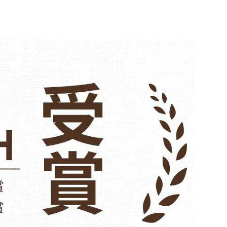
代わり 一升米 くすみカ
い 結婚祝い 快気祝い 新築祝い お見
一生米
アル新発売 人気
舞い お祝い 御礼 食べ比べ
ちゃん