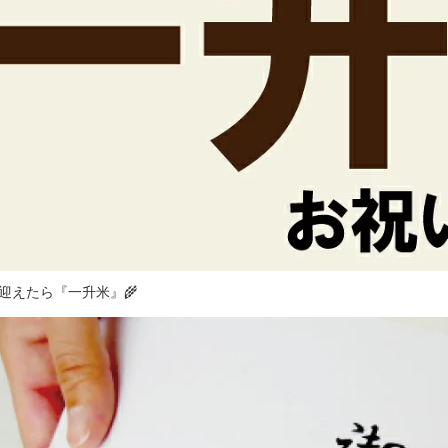
迎えたら『一升米』🌾