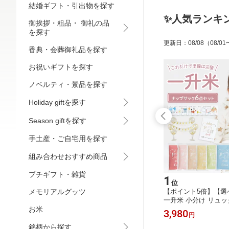
結婚ギフト・引出物を探す
✨人気ランキ
御挨拶・粗品・ 御礼の品
を探す
更新日
：
08/08
（08/01
香典・会葬御礼品を探す
お祝いギフトを探す
ノベルティ・景品を探す
Holiday giftを探す
Season giftを探す
手土産・ご自宅用を探す
組み合わせおすすめ商品
プチギフト・雑貨
15
1
位
位
嬉しいコ
メモリアルグッツ
【ポイント5倍】出産内祝い お米ギフ
【ポイント5倍】【選
品 引っ越
ト 出生体重米 『赤ちゃん米mini ミニ
一升米 小分け リュッ
 プチギフ
お米
令和 7年産 長野こしひかり*2合300
び取りカード セット 
648
3,980
円
円
長野こしひ
g』 名入れ メッセージ 赤ちゃん写真
ナップサック『一升米
し挨拶 工
プリント プチギフト 記念 出産祝い
点セット（300g×5袋
銘柄から探す