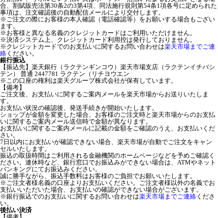
合、割賦販売法第30条2の3第4項、同法施行規則第54条1項各号に定められた
事項は、注文確認後の自動配信メールにより交付します。
※ご注文の際にお客様の本人確認（電話確認等）をお願いする場合もござい
ます。
※お客様と異なる名義のクレジットカードはご利用いただけません。
※決済システム上、クレジットカード利用控は発行しておりません。
※クレジットカードでのお支払いに関するお問い合わせは
楽天市場までご連
絡
ください。
銀行振込
【振込先】楽天銀行（ラクテンギンコウ）楽天市場支店（ラクテンイチバシ
テン） 普通 2447781 ラクテン（リチヨウエン
※この口座の権利は楽天グループ株式会社が保有しています。
【備考】
ご注文後、お支払いに関するご案内メールを楽天市場からお送りいたしま
す。
お支払い状況の確認後、発送手続きが開始いたします。
ショップが金額を変更した場合、お客様のご注文時と楽天市場からのお支払
いに関するご案内メール送信時で金額が異なります。
お支払いに関するご案内メールに記載の金額をご確認のうえ、お支払いくだ
さい。
7日以内にお支払いが確認できない場合、楽天市場が自動でご注文をキャン
セルいたします。
振込の取扱時間はご利用される金融機関のホームページなどを予めご確認く
ださい。連休時など、銀行窓口でお振込みができない場合は、ATMやネット
バンキングにてお振込みください。
誠に勝手ながら、振込手数料はお客様のご負担でお願いいたします。
※ご注文者様名義の口座よりお支払いください。ご注文者様以外の名義でお
支払いいただいた場合、お支払いの確認ができない場合がございます。
※銀行振込でのお支払いに関するお問い合わせは
楽天市場までご連絡
くださ
い。
後払い決済
【備考】