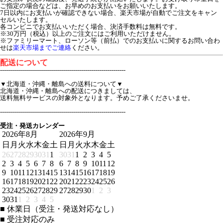
ご指定の場合などは、お早めのお支払いをお願いいたします。
7日以内にお支払いが確認できない場合、楽天市場が自動でご注文をキャン
セルいたします。
各コンビニでお支払いいただく場合、決済手数料は無料です。
※30万円（税込）以上のご注文にはご利用いただけません。
※ファミリーマート、ローソン等（前払）でのお支払いに関するお問い合わ
せは
楽天市場までご連絡
ください。
配送について
---------------------------------------------------------------
▼北海道・沖縄・離島への送料について▼
北海道・沖縄・離島への配送につきましては、
送料無料サービスの対象外となります。予めご了承くださいませ。
---------------------------------------------------------------
受注・発送カレンダー
2026年8月
2026年9月
日
月
火
水
木
金
土
日
月
火
水
木
金
土
26
27
28
29
30
31
1
30
31
1
2
3
4
5
2
3
4
5
6
7
8
6
7
8
9
10
11
12
9
10
11
12
13
14
15
13
14
15
16
17
18
19
16
17
18
19
20
21
22
20
21
22
23
24
25
26
23
24
25
26
27
28
29
27
28
29
30
1
2
3
30
31
1
2
3
4
5
■
休業日（受注・発送対応なし）
■
受注対応のみ