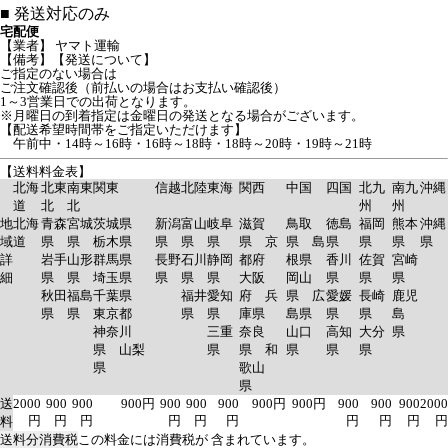
■
発送対応のみ
宅配便
【業者】 ヤマト運輸
【備考】【発送について】
ご指定のない場合は
ご注文確認後（前払いの場合はお支払い確認後）
1～3営業日での出荷となります。
※月曜日の到着指定は金曜日の発送となる場合がございます。
【配送希望時間帯をご指定いただけます】
午前中・14時～16時・16時～18時・18時～20時・19時～21時
【送料料金表】
北海
北東
南東
関東
信越
北陸
東海
関西
中国
四国
北九
南九
沖縄
道
北
北
州
州
地
北海
青森
宮城
茨城県
新潟
富山
岐阜
滋賀
鳥取
徳島
福岡
熊本
沖縄
域
道
県
県
栃木県
県
県
県
県 京
県 島
県
県
県
県
詳
岩手
山形
群馬県
長野
石川
静岡
都府
根県
香川
佐賀
宮崎
細
県
県
埼玉県
県
県
県
大阪
岡山
県
県
県
秋田
福島
千葉県
福井
愛知
府 兵
県 広
愛媛
長崎
鹿児
県
県
東京都
県
県
庫県
島県
県
県
島
神奈川
三重
奈良
山口
高知
大分
県
県 山梨
県
県 和
県
県
県
県
歌山
県
送
2000
900
900
900円
900
900
900
900円
900円
900
900
900
2000
円
円
円
円
円
円
円
円
円
円
料
送料分消費税
この料金には消費税が 含まれています。