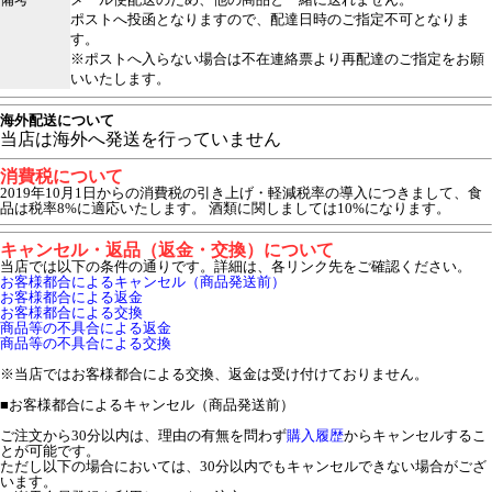
ポストへ投函となりますので、配達日時のご指定不可となりま
す。
※ポストへ入らない場合は不在連絡票より再配達のご指定をお願
いいたします。
海外配送について
当店は海外へ発送を行っていません
消費税について
2019年10月1日からの消費税の引き上げ・軽減税率の導入につきまして、食
品は税率8%に適応いたします。 酒類に関しましては10%になります。
キャンセル・返品（返金・交換）について
当店では以下の条件の通りです。詳細は、各リンク先をご確認ください。
お客様都合によるキャンセル（商品発送前）
お客様都合による返金
お客様都合による交換
商品等の不具合による返金
商品等の不具合による交換
※当店ではお客様都合による交換、返金は受け付けておりません。
■
お客様都合によるキャンセル（商品発送前）
ご注文から30分以内は、理由の有無を問わず
購入履歴
からキャンセルするこ
とが可能です。
ただし以下の場合においては、30分以内でもキャンセルできない場合がござ
います。