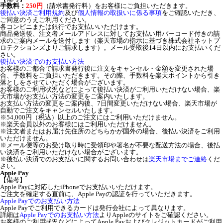
手数料：
250円
（請求書発行料）をお客様にご負担いただきます。
後払い決済ご利用規約
及び
個人情報の取扱いに係る事項
をご確認いただき、
ご同意のうえご利用ください。
各コンビニまたは銀行でお支払いいただけます。
商品発送後、注文者メールアドレスに対してお支払い用バーコード付きの請
求のご案内メールを送付します（楽天市場の指示に基づき株式会社ネットプ
ロテクションズよりご請求します）。メール受取後14日以内にお支払いくだ
さい。
後払い決済でのお支払い方法
お客様のご都合で請求書発行後に注文をキャンセル・金額を変更された場
合、手数料をご負担いただきます。その際、手数料を楽天ポイントから引き
落としをさせていただく場合がございます。
お客様のご利用状況などによって後払い決済がご利用いただけない場合、楽
天市場がお支払い方法の変更をご案内いたします。
お支払い方法の変更をご案内後、7日間変更いただけない場合、楽天市場が
自動でご注文をキャンセルいたします。
※54,000円（税込）以上のご注文にはご利用いただけません。
※楽天会員以外のお客様にはご利用いただけません。
※注文者またはお届け先住所のどちらかが国外の場合、後払い決済をご利用
いただけません。
※メール便等のお受け取り時に受領印や署名が不要な配送方法の場合、後払
い決済をご利用いただけない場合がございます。
※後払い決済でのお支払いに関するお問い合わせは
楽天市場までご連絡
くだ
さい。
Apple Pay
【備考】
Apple Payに対応したiPhoneでお支払いいただけます。
ご注文を確定する直前に、Apple Payの認証を行っていただきます。
Apple Payでのお支払い方法
Apple Payでご利用できるカードは発行会社によって異なります。
詳細は
Apple Payでのお支払い方法
よりAppleのサイトをご確認ください。
お客様のご利用状況などによってApple Payおよびクレジットカードがご利用