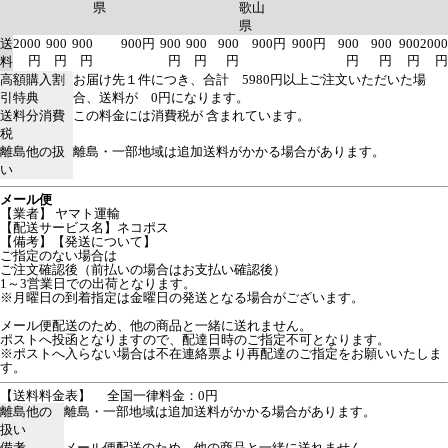
県
歌山
県
送
2000
900
900
900円
900
900
900
900円
900円
900
900
900
2000
円
円
円
円
円
円
円
円
円
円
料
高額購入割
お届け先１件につき、合計 5980円以上ご注文いただいた場
引特典
合、送料が 0円になります。
送料分消費
この料金には消費税が 含まれています。
税
離島他の扱
離島・一部地域は追加送料がかかる場合があります。
い
メール便
【業者】 ヤマト運輸
【配送サービス名】ネコポス
【備考】【発送について】
ご指定のない場合は
ご注文確認後（前払いの場合はお支払い確認後）
1～3営業日での出荷となります。
※月曜日の到着指定は金曜日の発送となる場合がございます。
メール便配送のため、他の商品と一緒に送れません。
ポストへ投函となりますので、配達日時のご指定不可となります。
※ポストへ入らない場合は不在連絡票より再配達のご指定をお願いいたしま
す。
【送料料金表】
全国一律料金：0円
離島他の
離島・一部地域は追加送料がかかる場合があります。
扱い
備考
メール便配送のため、他の商品と一緒に送れません。