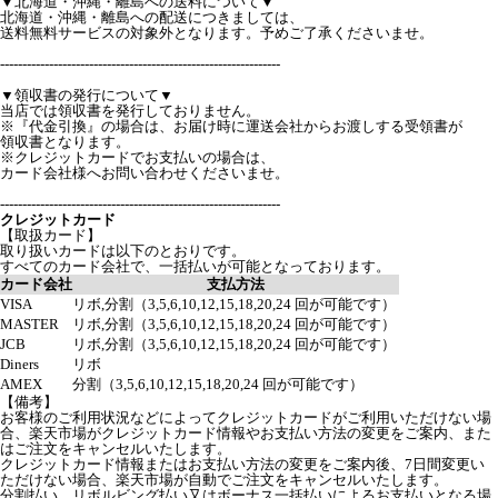
▼北海道・沖縄・離島への送料について▼
北海道・沖縄・離島への配送につきましては、
送料無料サービスの対象外となります。予めご了承くださいませ。
---------------------------------------------------------------
▼領収書の発行について▼
当店では領収書を発行しておりません。
※『代金引換』の場合は、お届け時に運送会社からお渡しする受領書が
領収書となります。
※クレジットカードでお支払いの場合は、
カード会社様へお問い合わせくださいませ。
---------------------------------------------------------------
クレジットカード
【取扱カード】
取り扱いカードは以下のとおりです。
すべてのカード会社で、一括払いが可能となっております。
カード会社
支払方法
VISA
リボ,分割（3,5,6,10,12,15,18,20,24 回が可能です）
MASTER
リボ,分割（3,5,6,10,12,15,18,20,24 回が可能です）
JCB
リボ,分割（3,5,6,10,12,15,18,20,24 回が可能です）
Diners
リボ
AMEX
分割（3,5,6,10,12,15,18,20,24 回が可能です）
【備考】
お客様のご利用状況などによってクレジットカードがご利用いただけない場
合、楽天市場がクレジットカード情報やお支払い方法の変更をご案内、また
はご注文をキャンセルいたします。
クレジットカード情報またはお支払い方法の変更をご案内後、7日間変更い
ただけない場合、楽天市場が自動でご注文をキャンセルいたします。
分割払い、リボルビング払い又はボーナス一括払いによるお支払いとなる場