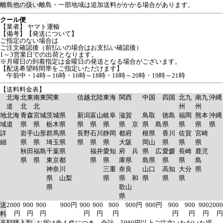
離島他の扱い
離島・一部地域は追加送料がかかる場合があります。
クール便
【業者】 ヤマト運輸
【備考】【発送について】
ご指定のない場合は
ご注文確認後（前払いの場合はお支払い確認後）
1～3営業日での出荷となります。
※月曜日の到着指定は金曜日の発送となる場合がございます。
【配送希望時間帯をご指定いただけます】
午前中・14時～16時・16時～18時・18時～20時・19時～21時
【送料料金表】
北海
北東
南東
関東
信越
北陸
東海
関西
中国
四国
北九
南九
沖縄
道
北
北
州
州
地
北海
青森
宮城
茨城県
新潟
富山
岐阜
滋賀
鳥取
徳島
福岡
熊本
沖縄
域
道
県
県
栃木県
県
県
県
県 京
県 島
県
県
県
県
詳
岩手
山形
群馬県
長野
石川
静岡
都府
根県
香川
佐賀
宮崎
細
県
県
埼玉県
県
県
県
大阪
岡山
県
県
県
秋田
福島
千葉県
福井
愛知
府 兵
県 広
愛媛
長崎
鹿児
県
県
東京都
県
県
庫県
島県
県
県
島
神奈川
三重
奈良
山口
高知
大分
県
県 山梨
県
県 和
県
県
県
県
歌山
県
送
2000
900
900
900円
900
900
900
900円
900円
900
900
900
2000
円
円
円
円
円
円
円
円
円
円
料
高額購入割
お届け先１件につき、合計 5980円以上ご注文いただいた場