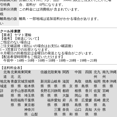
引特典
合、送料が 0円になります。
送料分消費
この料金には消費税が 含まれています。
税
離島他の扱
離島・一部地域は追加送料がかかる場合があります。
い
クール冷凍便
【業者】 ヤマト運輸
【備考】【発送について】
ご指定のない場合は
ご注文確認後（前払いの場合はお支払い確認後）
1～3営業日での出荷となります。
※月曜日の到着指定は金曜日の発送となる場合がございます。
【配送希望時間帯をご指定いただけます】
午前中・14時～16時・16時～18時・18時～20時・19時～21時
【送料料金表】
北海
北東
南東
関東
信越
北陸
東海
関西
中国
四国
北九
南九
沖縄
道
北
北
州
州
地
北海
青森
宮城
茨城県
新潟
富山
岐阜
滋賀
鳥取
徳島
福岡
熊本
沖縄
域
道
県
県
栃木県
県
県
県
県 京
県 島
県
県
県
県
詳
岩手
山形
群馬県
長野
石川
静岡
都府
根県
香川
佐賀
宮崎
細
県
県
埼玉県
県
県
県
大阪
岡山
県
県
県
秋田
福島
千葉県
福井
愛知
府 兵
県 広
愛媛
長崎
鹿児
県
県
東京都
県
県
庫県
島県
県
県
島
神奈川
三重
奈良
山口
高知
大分
県
県 山梨
県
県 和
県
県
県