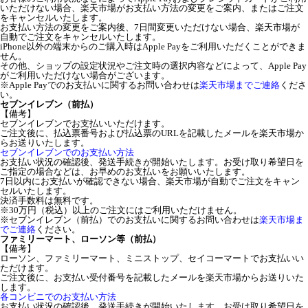
いただけない場合、楽天市場がお支払い方法の変更をご案内、またはご注文
をキャンセルいたします。
お支払い方法の変更をご案内後、7日間変更いただけない場合、楽天市場が
自動でご注文をキャンセルいたします。
iPhone以外の端末からのご購入時はApple Payをご利用いただくことができま
せん。
その他、ショップの設定状況やご注文時の選択内容などによって、Apple Pay
がご利用いただけない場合がございます。
※Apple Payでのお支払いに関するお問い合わせは
楽天市場までご連絡
くださ
い。
セブンイレブン（前払）
【備考】
セブンイレブンでお支払いいただけます。
ご注文後に、払込票番号および払込票のURLを記載したメールを楽天市場か
らお送りいたします。
セブンイレブンでのお支払い方法
お支払い状況の確認後、発送手続きが開始いたします。お受け取り希望日を
ご指定の場合などは、お早めのお支払いをお願いいたします。
7日以内にお支払いが確認できない場合、楽天市場が自動でご注文をキャン
セルいたします。
決済手数料は無料です。
※30万円（税込）以上のご注文にはご利用いただけません。
※セブンイレブン（前払）でのお支払いに関するお問い合わせは
楽天市場ま
でご連絡
ください。
ファミリーマート、ローソン等（前払）
【備考】
ローソン、ファミリーマート、ミニストップ、セイコーマートでお支払いい
ただけます。
ご注文後に、お支払い受付番号を記載したメールを楽天市場からお送りいた
します。
各コンビニでのお支払い方法
お支払い状況の確認後、発送手続きが開始いたします。お受け取り希望日を