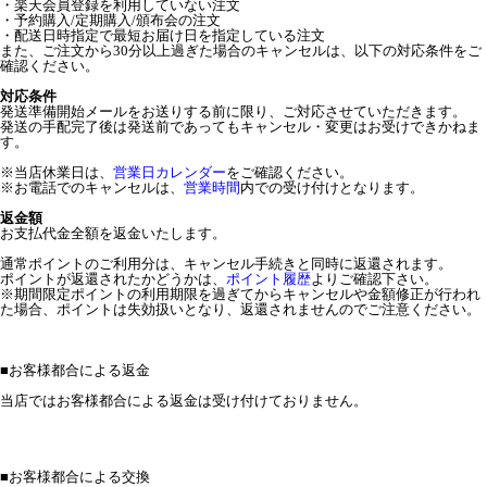
・楽天会員登録を利用していない注文
・予約購入/定期購入/頒布会の注文
・配送日時指定で最短お届け日を指定している注文
また、ご注文から30分以上過ぎた場合のキャンセルは、以下の対応条件をご
確認ください。
対応条件
発送準備開始メールをお送りする前に限り、ご対応させていただきます。
発送の手配完了後は発送前であってもキャンセル・変更はお受けできかねま
す。
※当店休業日は、
営業日カレンダー
をご確認ください。
※お電話でのキャンセルは、
営業時間
内での受け付けとなります。
返金額
お支払代金全額を返金いたします。
通常ポイントのご利用分は、キャンセル手続きと同時に返還されます。
ポイントが返還されたかどうかは、
ポイント履歴
よりご確認下さい。
※期間限定ポイントの利用期限を過ぎてからキャンセルや金額修正が行われ
た場合、ポイントは失効扱いとなり、返還されませんのでご注意ください。
■
お客様都合による返金
当店ではお客様都合による返金は受け付けておりません。
■
お客様都合による交換