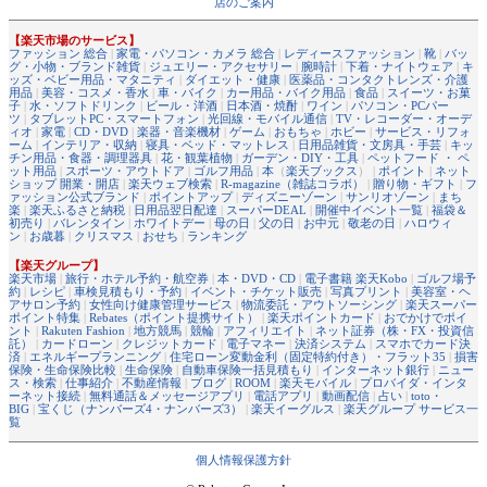
店のご案内
【楽天市場のサービス】
ファッション 総合
|
家電・パソコン・カメラ 総合
|
レディースファッション
|
靴
|
バッ
グ・小物・ブランド雑貨
|
ジュエリー・アクセサリー
|
腕時計
|
下着・ナイトウェア
|
キ
ッズ・ベビー用品・マタニティ
|
ダイエット・健康
|
医薬品・コンタクトレンズ・介護
用品
|
美容・コスメ・香水
|
車・バイク
|
カー用品・バイク用品
|
食品
|
スイーツ・お菓
子
|
水・ソフトドリンク
|
ビール・洋酒
|
日本酒・焼酎
|
ワイン
|
パソコン・PCパー
ツ
|
タブレットPC・スマートフォン
|
光回線・モバイル通信
|
TV・レコーダー・オーデ
ィオ
|
家電
|
CD・DVD
|
楽器・音楽機材
|
ゲーム
|
おもちゃ
|
ホビー
|
サービス・リフォ
ーム
|
インテリア・収納
|
寝具・ベッド・マットレス
|
日用品雑貨・文房具・手芸
|
キッ
チン用品・食器・調理器具
|
花・観葉植物
|
ガーデン・DIY・工具
|
ペットフード ・ ペ
ット用品
|
スポーツ・アウトドア
|
ゴルフ用品
|
本
（
楽天ブックス
） |
ポイント
|
ネット
ショップ 開業・開店
|
楽天ウェブ検索
|
R-magazine（雑誌コラボ）
|
贈り物・ギフト
|
フ
ァッション公式ブランド
|
ポイントアップ
|
ディズニーゾーン
|
サンリオゾーン
|
まち
楽
|
楽天ふるさと納税
|
日用品翌日配達
|
スーパーDEAL
|
開催中イベント一覧
|
福袋＆
初売り
|
バレンタイン
|
ホワイトデー
|
母の日
|
父の日
|
お中元
|
敬老の日
|
ハロウィ
ン
|
お歳暮
|
クリスマス
|
おせち
|
ランキング
【楽天グループ】
楽天市場
|
旅行・ホテル予約・航空券
|
本・DVD・CD
|
電子書籍 楽天Kobo
|
ゴルフ場予
約
|
レシピ
|
車検見積もり・予約
|
イベント・チケット販売
|
写真プリント
|
美容室・ヘ
アサロン予約
|
女性向け健康管理サービス
|
物流委託・アウトソーシング
|
楽天スーパー
ポイント特集
|
Rebates（ポイント提携サイト）
|
楽天ポイントカード
|
おでかけでポイ
ント
|
Rakuten Fashion
|
地方競馬
|
競輪
|
アフィリエイト
|
ネット証券（株・FX・投資信
託）
|
カードローン
|
クレジットカード
|
電子マネー
|
決済システム
|
スマホでカード決
済
|
エネルギープランニング
|
住宅ローン変動金利（固定特約付き）・フラット35
|
損害
保険・生命保険比較
|
生命保険
|
自動車保険一括見積もり
|
インターネット銀行
|
ニュー
ス・検索
|
仕事紹介
|
不動産情報
|
ブログ
|
ROOM
|
楽天モバイル
|
プロバイダ・インタ
ーネット接続
|
無料通話＆メッセージアプリ
|
電話アプリ
|
動画配信
|
占い
|
toto・
BIG
|
宝くじ（ナンバーズ4・ナンバーズ3）
|
楽天イーグルス
|
楽天グループ サービス一
覧
個人情報保護方針