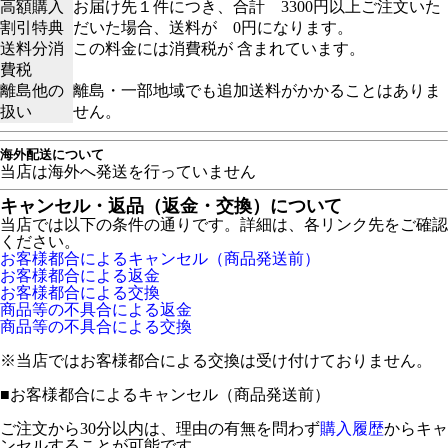
高額購入
お届け先１件につき、合計 3300円以上ご注文いた
割引特典
だいた場合、送料が 0円になります。
送料分消
この料金には消費税が 含まれています。
費税
離島他の
離島・一部地域でも追加送料がかかることはありま
扱い
せん。
海外配送について
当店は海外へ発送を行っていません
キャンセル・返品（返金・交換）について
当店では以下の条件の通りです。詳細は、各リンク先をご確認
ください。
お客様都合によるキャンセル（商品発送前）
お客様都合による返金
お客様都合による交換
商品等の不具合による返金
商品等の不具合による交換
※当店ではお客様都合による交換は受け付けておりません。
■
お客様都合によるキャンセル（商品発送前）
ご注文から30分以内は、理由の有無を問わず
購入履歴
からキャ
ンセルすることが可能です。