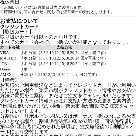
祝
休業日
※お問い合わせには3営業日以内に返信します。
※時間外のお問い合わせに関しては翌営業日の受付となります。
お支払について
クレジットカード
【取扱カード】
取り扱いカードは以下のとおりです。
すべてのカード会社で、一括払いが可能となっております。
カード会社
支払方法
VISA
リボ,分割（3,5,6,10,12,15,18,20,24 回が可能です）
MASTER
リボ,分割（3,5,6,10,12,15,18,20,24 回が可能です）
JCB
リボ,分割（3,5,6,10,12,15,18,20,24 回が可能です）
Diners
リボ
AMEX
分割（3,5,6,10,12,15,18,20,24 回が可能です）
【備考】
お客様のご利用状況などによってクレジットカードがご利用い
ただけない場合、楽天市場がクレジットカード情報やお支払い
方法の変更をご案内、またはご注文をキャンセルいたします。
クレジットカード情報またはお支払い方法の変更をご案内後、
7日間変更いただけない場合、楽天市場が自動でご注文をキャ
ンセルいたします。
分割払い、リボルビング払い又はボーナス一括払いによるお支
払いとなる場合、割賦販売法第30条2の3第4項、同法施行規則
第54条1項各号に定められた事項は、注文確認後の自動配信メ
ールにより交付します。