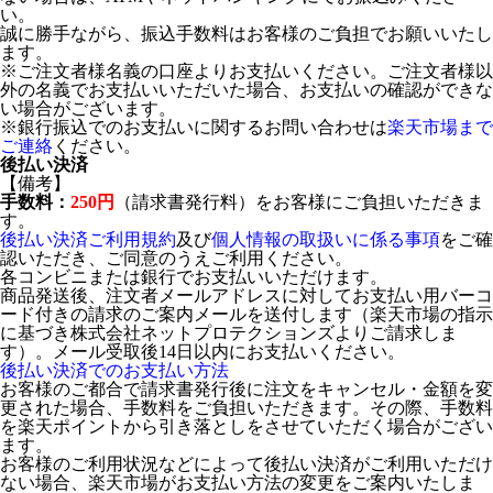
い。
誠に勝手ながら、振込手数料はお客様のご負担でお願いいたし
ます。
※ご注文者様名義の口座よりお支払いください。ご注文者様以
外の名義でお支払いいただいた場合、お支払いの確認ができな
い場合がございます。
※銀行振込でのお支払いに関するお問い合わせは
楽天市場まで
ご連絡
ください。
後払い決済
【備考】
手数料：
250円
（請求書発行料）をお客様にご負担いただきま
す。
後払い決済ご利用規約
及び
個人情報の取扱いに係る事項
をご確
認いただき、ご同意のうえご利用ください。
各コンビニまたは銀行でお支払いいただけます。
商品発送後、注文者メールアドレスに対してお支払い用バーコ
ード付きの請求のご案内メールを送付します（楽天市場の指示
に基づき株式会社ネットプロテクションズよりご請求しま
す）。メール受取後14日以内にお支払いください。
後払い決済でのお支払い方法
お客様のご都合で請求書発行後に注文をキャンセル・金額を変
更された場合、手数料をご負担いただきます。その際、手数料
を楽天ポイントから引き落としをさせていただく場合がござい
ます。
お客様のご利用状況などによって後払い決済がご利用いただけ
ない場合、楽天市場がお支払い方法の変更をご案内いたしま