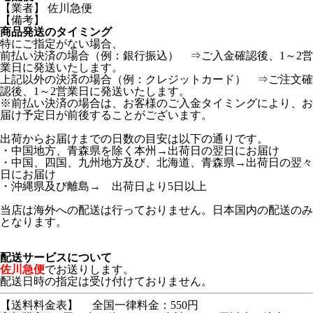
【業者】 佐川急便
【備考】
商品発送のタイミング
特にご指定がない場合、
前払い決済の場合（例：銀行振込） ⇒ご入金確認後、1～2営
業日に発送いたします。
上記以外の決済の場合（例：クレジットカード） ⇒ご注文確
認後、1～2営業日に発送いたします。
※前払い決済の場合は、お客様のご入金タイミングにより、お
届け予定日が前後することがございます。
出荷からお届けまでの日数の目安は以下の通りです。
・中国地方、青森県を除く本州→出荷日の翌日にお届け
・中国、四国、九州地方及び、北海道、青森県→出荷日の翌々
日にお届け
・沖縄県及び離島→ 出荷日より5日以上
当店は海外への配送は行っておりません。日本国内の配送のみ
となります。
配送サービスについて
佐川急便
でお送りします。
配送日時の指定は受け付けておりません。
【送料料金表】
全国一律料金：550円