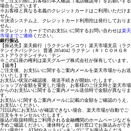
※ご注文の際にお客様の本人確認（電話確認等）をお願いする
場合もございます。
※お客様と異なる名義のクレジットカードはご利用いただけま
せん。
※決済システム上、クレジットカード利用控は発行しておりま
せん。
※クレジットカードでのお支払いに関するお問い合わせは
楽天
市場までご連絡
ください。
銀行振込
【振込先】楽天銀行（ラクテンギンコウ）楽天市場支店（ラク
テンイチバシテン） 普通 2854042 ラクテン（ＲＩＣＯＨＧＲ
ストアラクテンイチハ゛テン
※この口座の権利は楽天グループ株式会社が保有しています。
【備考】
ご注文後、お支払いに関するご案内メールを楽天市場からお送
りいたします。
お支払い状況の確認後、発送手続きが開始いたします。
ショップが金額を変更した場合、お客様のご注文時と楽天市場
からのお支払いに関するご案内メール送信時で金額が異なりま
す。
お支払いに関するご案内メールに記載の金額をご確認のうえ、
お支払いください。
7日以内にお支払いが確認できない場合、楽天市場が自動でご
注文をキャンセルいたします。
振込の取扱時間はご利用される金融機関のホームページなどを
予めご確認ください。連休時など、銀行窓口でお振込みができ
ない場合は、ATMやネットバンキングにてお振込みくださ