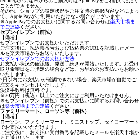
iPhone以外の端末からのご購入時はApple Payをご利用いただく
ことができません。
その他、ショップの設定状況やご注文時の選択内容などによっ
て、Apple Payがご利用いただけない場合がございます。
※Apple Payでのお支払いに関するお問い合わせは
楽天市場ま
でご連絡
ください。
セブンイレブン（前払）
【備考】
セブンイレブンでお支払いいただけます。
ご注文後に、払込票番号および払込票のURLを記載したメー
ルを楽天市場からお送りいたします。
セブンイレブンでのお支払い方法
お支払い状況の確認後、発送手続きが開始いたします。お受け
取り希望日をご指定の場合などは、お早めのお支払いをお願い
いたします。
7日以内にお支払いが確認できない場合、楽天市場が自動でご
注文をキャンセルいたします。
決済手数料は無料です。
※30万円（税込）以上のご注文にはご利用いただけません。
※セブンイレブン（前払）でのお支払いに関するお問い合わせ
は
楽天市場までご連絡
ください。
ファミリーマート、ローソン等（前払）
【備考】
ローソン、ファミリーマート、ミニストップ、セイコーマート
でお支払いいただけます。
ご注文後に、お支払い受付番号を記載したメールを楽天市場か
らお送りいたします。