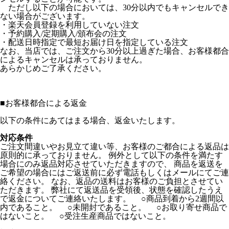
ただし以下の場合においては、30分以内でもキャンセルでき
ない場合がございます。
・楽天会員登録を利用していない注文
・予約購入/定期購入/頒布会の注文
・配送日時指定で最短お届け日を指定している注文
なお、当店では、ご注文から30分以上過ぎた場合、お客様都合
によるキャンセルは承っておりません。
あらかじめご了承ください。
■
お客様都合による返金
以下の条件にあてはまる場合、返金いたします。
対応条件
ご注文間違いやお見立て違い等、お客様のご都合による返品は
原則的に承っておりません。 例外として以下の条件を満たす
場合にのみ返品対応させていただきますので、 商品を返送を
ご希望の場合にはご返送前に必ず電話もしくはメールにてご連
絡ください。 なお、返品の送料はお客様のご負担とさせてい
ただきます。 弊社にて返送品を受領後、状態を確認したうえ
で返金についてご連絡いたします。 ○商品到着から2週間以
内であること。 ○未開封であること。 ○お取り寄せ商品で
はないこと。 ○受注生産商品ではないこと。