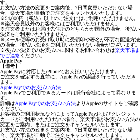
す。
お支払い方法の変更をご案内後、7日間変更いただけない場
合、楽天市場が自動でご注文をキャンセルいたします。
※54,000円（税込）以上のご注文にはご利用いただけません。
※楽天会員以外のお客様にはご利用いただけません。
※注文者またはお届け先住所のどちらかが国外の場合、後払い
決済をご利用いただけません。
※メール便等のお受け取り時に受領印や署名が不要な配送方法
の場合、後払い決済をご利用いただけない場合がございます。
※後払い決済でのお支払いに関するお問い合わせは
楽天市場ま
でご連絡
ください。
Apple Pay
【備考】
Apple Payに対応したiPhoneでお支払いいただけます。
ご注文を確定する直前に、Apple Payの認証を行っていただき
ます。
Apple Payでのお支払い方法
Apple Payでご利用できるカードは発行会社によって異なりま
す。
詳細は
Apple Payでのお支払い方法
よりAppleのサイトをご確認
ください。
お客様のご利用状況などによってApple Payおよびクレジット
カードがご利用いただけない場合、楽天市場がお支払い方法の
変更をご案内、またはご注文をキャンセルいたします。
お支払い方法の変更をご案内後、7日間変更いただけない場
合、楽天市場が自動でご注文をキャンセルいたします。