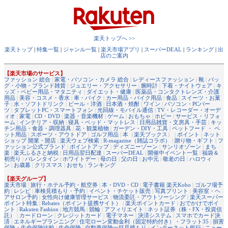
楽天トップへ >>
楽天トップ
|
特集一覧
|
ジャンル一覧
|
楽天市場アプリ
|
スーパーDEAL
|
ランキング
|
出
店のご案内
【楽天市場のサービス】
ファッション 総合
|
家電・パソコン・カメラ 総合
|
レディースファッション
|
靴
|
バッ
グ・小物・ブランド雑貨
|
ジュエリー・アクセサリー
|
腕時計
|
下着・ナイトウェア
|
キ
ッズ・ベビー用品・マタニティ
|
ダイエット・健康
|
医薬品・コンタクトレンズ・介護
用品
|
美容・コスメ・香水
|
車・バイク
|
カー用品・バイク用品
|
食品
|
スイーツ・お菓
子
|
水・ソフトドリンク
|
ビール・洋酒
|
日本酒・焼酎
|
ワイン
|
パソコン・PCパー
ツ
|
タブレットPC・スマートフォン
|
光回線・モバイル通信
|
TV・レコーダー・オーデ
ィオ
|
家電
|
CD・DVD
|
楽器・音楽機材
|
ゲーム
|
おもちゃ
|
ホビー
|
サービス・リフォ
ーム
|
インテリア・収納
|
寝具・ベッド・マットレス
|
日用品雑貨・文房具・手芸
|
キッ
チン用品・食器・調理器具
|
花・観葉植物
|
ガーデン・DIY・工具
|
ペットフード ・ ペ
ット用品
|
スポーツ・アウトドア
|
ゴルフ用品
|
本
（
楽天ブックス
） |
ポイント
|
ネット
ショップ 開業・開店
|
楽天ウェブ検索
|
R-magazine（雑誌コラボ）
|
贈り物・ギフト
|
フ
ァッション公式ブランド
|
ポイントアップ
|
ディズニーゾーン
|
サンリオゾーン
|
まち
楽
|
楽天ふるさと納税
|
日用品翌日配達
|
スーパーDEAL
|
開催中イベント一覧
|
福袋＆
初売り
|
バレンタイン
|
ホワイトデー
|
母の日
|
父の日
|
お中元
|
敬老の日
|
ハロウィ
ン
|
お歳暮
|
クリスマス
|
おせち
|
ランキング
【楽天グループ】
楽天市場
|
旅行・ホテル予約・航空券
|
本・DVD・CD
|
電子書籍 楽天Kobo
|
ゴルフ場予
約
|
レシピ
|
車検見積もり・予約
|
イベント・チケット販売
|
写真プリント
|
美容室・ヘ
アサロン予約
|
女性向け健康管理サービス
|
物流委託・アウトソーシング
|
楽天スーパー
ポイント特集
|
Rebates（ポイント提携サイト）
|
楽天ポイントカード
|
おでかけでポイ
ント
|
Rakuten Fashion
|
地方競馬
|
競輪
|
アフィリエイト
|
ネット証券（株・FX・投資信
託）
|
カードローン
|
クレジットカード
|
電子マネー
|
決済システム
|
スマホでカード決
済
|
エネルギープランニング
|
住宅ローン変動金利（固定特約付き）・フラット35
|
損害
保険・生命保険比較
|
生命保険
|
自動車保険一括見積もり
|
インターネット銀行
|
ニュー