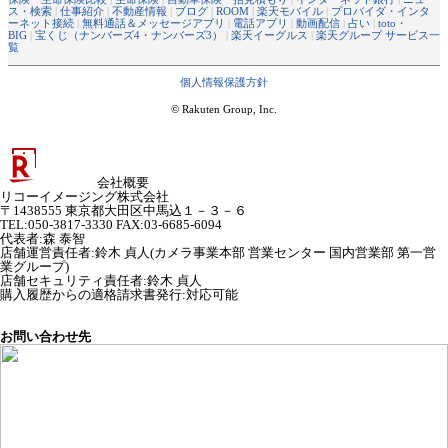
ス・検索
|
仕事紹介
|
不動産情報
|
ブログ
|
ROOM
|
楽天モバイル
|
プロバイダ・インタ
ーネット接続
|
無料通話＆メッセージアプリ
|
電話アプリ
|
動画配信
|
占い
|
toto・
BIG
|
宝くじ（ナンバーズ4・ナンバーズ3）
|
楽天イーグルス
|
楽天グループ サービス一
覧
個人情報保護方針
© Rakuten Group, Inc.
会社概要
リコーイメージング株式会社
〒1438555 東京都大田区中馬込１－３－６
TEL:050-3817-3330 FAX:03-6685-6094
代表者
:
森 泰智
店舗運営責任者
:
鈴木 貞人(カメラ事業本部 営業センター 国内営業部 第一営
業グループ)
店舗セキュリティ責任者
:
鈴木 貞人
購入履歴からの適格請求書発行:対応可能
お問い合わせ先