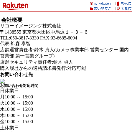
会社概要
リコーイメージング株式会社
〒1438555 東京都大田区中馬込１－３－６
TEL:050-3817-3330 FAX:03-6685-6094
代表者:森 泰智
店舗運営責任者:鈴木 貞人(カメラ事業本部 営業センター 国内
営業部 第一営業グループ)
店舗セキュリティ責任者:鈴木 貞人
購入履歴からの適格請求書発行:対応可能
お問い合わせ先
お問い合わせ対応時間
日
休業日
月
10:00 ～ 15:00
火
10:00 ～ 15:00
水
10:00 ～ 15:00
木
10:00 ～ 15:00
金
10:00 ～ 15:00
土
休業日