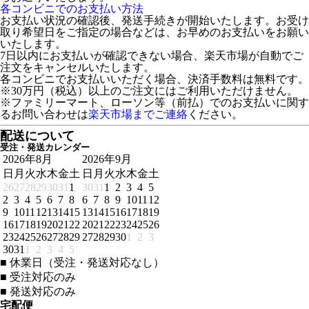
各コンビニでのお支払い方法
お支払い状況の確認後、発送手続きが開始いたします。お受け
取り希望日をご指定の場合などは、お早めのお支払いをお願い
いたします。
7日以内にお支払いが確認できない場合、楽天市場が自動でご
注文をキャンセルいたします。
各コンビニでお支払いいただく場合、決済手数料は無料です。
※30万円（税込）以上のご注文にはご利用いただけません。
※ファミリーマート、ローソン等（前払）でのお支払いに関す
るお問い合わせは
楽天市場までご連絡
ください。
配送について
受注・発送カレンダー
2026年8月
2026年9月
日
月
火
水
木
金
土
日
月
火
水
木
金
土
26
27
28
29
30
31
1
30
31
1
2
3
4
5
2
3
4
5
6
7
8
6
7
8
9
10
11
12
9
10
11
12
13
14
15
13
14
15
16
17
18
19
16
17
18
19
20
21
22
20
21
22
23
24
25
26
23
24
25
26
27
28
29
27
28
29
30
1
2
3
30
31
1
2
3
4
5
■
休業日（受注・発送対応なし）
■
受注対応のみ
■
発送対応のみ
宅配便