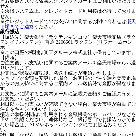
※お客様と異なる名義のクレジットカードはご利用いただけま
せん。
※決済システム上、クレジットカード利用控は発行しておりま
せん。
※クレジットカードでのお支払いに関するお問い合わせは
楽天
市場までご連絡
ください。
銀行振込
【振込先】楽天銀行（ラクテンギンコウ）楽天市場支店（ラク
テンイチバシテン） 普通 2206601 ラクテン（リフオ－ムホン
ホ゜
※この口座の権利は楽天グループ株式会社が保有しています。
【備考】
ご注文後、お支払いに関するご案内メールを楽天市場からお送
りいたします。
お支払い状況の確認後、発送手続きが開始いたします。
ショップが金額を変更した場合、お客様のご注文時と楽天市場
からのお支払いに関するご案内メール送信時で金額が異なりま
す。
お支払いに関するご案内メールに記載の金額をご確認のうえ、
お支払いください。
14日以内にお支払いが確認できない場合、楽天市場が自動でご
注文をキャンセルいたします。
振込の取扱時間はご利用される金融機関のホームページなどを
予めご確認ください。連休時など、銀行窓口でお振込みができ
ない場合は、ATMやネットバンキングにてお振込みくださ
い。
誠に勝手ながら、振込手数料はお客様のご負担でお願いいたし