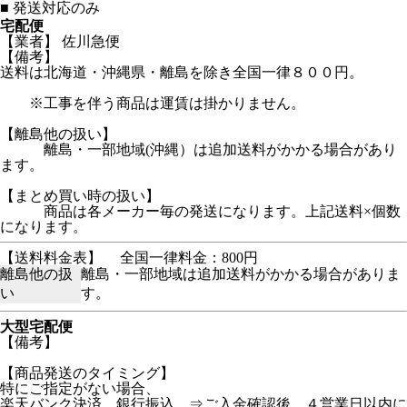
■
発送対応のみ
宅配便
【業者】 佐川急便
【備考】
送料は北海道・沖縄県・離島を除き全国一律８００円。
※工事を伴う商品は運賃は掛かりません。
【離島他の扱い】
離島・一部地域(沖縄）は追加送料がかかる場合があり
ます。
【まとめ買い時の扱い】
商品は各メーカー毎の発送になります。上記送料×個数
になります。
【送料料金表】
全国一律料金：800円
離島他の扱
離島・一部地域は追加送料がかかる場合がありま
い
す。
大型宅配便
【備考】
【商品発送のタイミング】
特にご指定がない場合、
楽天バンク決済、銀行振込 ⇒ご入金確認後、４営業日以内に