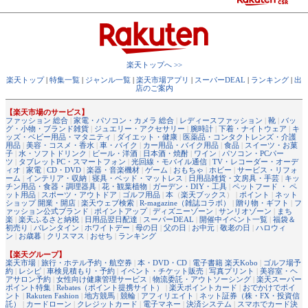
楽天トップへ >>
楽天トップ
|
特集一覧
|
ジャンル一覧
|
楽天市場アプリ
|
スーパーDEAL
|
ランキング
|
出
店のご案内
【楽天市場のサービス】
ファッション 総合
|
家電・パソコン・カメラ 総合
|
レディースファッション
|
靴
|
バッ
グ・小物・ブランド雑貨
|
ジュエリー・アクセサリー
|
腕時計
|
下着・ナイトウェア
|
キ
ッズ・ベビー用品・マタニティ
|
ダイエット・健康
|
医薬品・コンタクトレンズ・介護
用品
|
美容・コスメ・香水
|
車・バイク
|
カー用品・バイク用品
|
食品
|
スイーツ・お菓
子
|
水・ソフトドリンク
|
ビール・洋酒
|
日本酒・焼酎
|
ワイン
|
パソコン・PCパー
ツ
|
タブレットPC・スマートフォン
|
光回線・モバイル通信
|
TV・レコーダー・オーデ
ィオ
|
家電
|
CD・DVD
|
楽器・音楽機材
|
ゲーム
|
おもちゃ
|
ホビー
|
サービス・リフォ
ーム
|
インテリア・収納
|
寝具・ベッド・マットレス
|
日用品雑貨・文房具・手芸
|
キッ
チン用品・食器・調理器具
|
花・観葉植物
|
ガーデン・DIY・工具
|
ペットフード ・ ペ
ット用品
|
スポーツ・アウトドア
|
ゴルフ用品
|
本
（
楽天ブックス
） |
ポイント
|
ネット
ショップ 開業・開店
|
楽天ウェブ検索
|
R-magazine（雑誌コラボ）
|
贈り物・ギフト
|
フ
ァッション公式ブランド
|
ポイントアップ
|
ディズニーゾーン
|
サンリオゾーン
|
まち
楽
|
楽天ふるさと納税
|
日用品翌日配達
|
スーパーDEAL
|
開催中イベント一覧
|
福袋＆
初売り
|
バレンタイン
|
ホワイトデー
|
母の日
|
父の日
|
お中元
|
敬老の日
|
ハロウィ
ン
|
お歳暮
|
クリスマス
|
おせち
|
ランキング
【楽天グループ】
楽天市場
|
旅行・ホテル予約・航空券
|
本・DVD・CD
|
電子書籍 楽天Kobo
|
ゴルフ場予
約
|
レシピ
|
車検見積もり・予約
|
イベント・チケット販売
|
写真プリント
|
美容室・ヘ
アサロン予約
|
女性向け健康管理サービス
|
物流委託・アウトソーシング
|
楽天スーパー
ポイント特集
|
Rebates（ポイント提携サイト）
|
楽天ポイントカード
|
おでかけでポイ
ント
|
Rakuten Fashion
|
地方競馬
|
競輪
|
アフィリエイト
|
ネット証券（株・FX・投資信
託）
|
カードローン
|
クレジットカード
|
電子マネー
|
決済システム
|
スマホでカード決