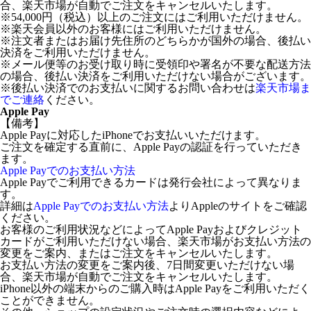
合、楽天市場が自動でご注文をキャンセルいたします。
※54,000円（税込）以上のご注文にはご利用いただけません。
※楽天会員以外のお客様にはご利用いただけません。
※注文者またはお届け先住所のどちらかが国外の場合、後払い
決済をご利用いただけません。
※メール便等のお受け取り時に受領印や署名が不要な配送方法
の場合、後払い決済をご利用いただけない場合がございます。
※後払い決済でのお支払いに関するお問い合わせは
楽天市場ま
でご連絡
ください。
Apple Pay
【備考】
Apple Payに対応したiPhoneでお支払いいただけます。
ご注文を確定する直前に、Apple Payの認証を行っていただき
ます。
Apple Payでのお支払い方法
Apple Payでご利用できるカードは発行会社によって異なりま
す。
詳細は
Apple Payでのお支払い方法
よりAppleのサイトをご確認
ください。
お客様のご利用状況などによってApple Payおよびクレジット
カードがご利用いただけない場合、楽天市場がお支払い方法の
変更をご案内、またはご注文をキャンセルいたします。
お支払い方法の変更をご案内後、7日間変更いただけない場
合、楽天市場が自動でご注文をキャンセルいたします。
iPhone以外の端末からのご購入時はApple Payをご利用いただく
ことができません。