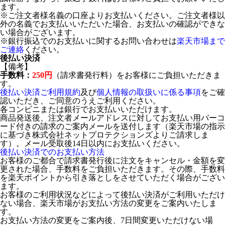
ます。
※ご注文者様名義の口座よりお支払いください。ご注文者様以
外の名義でお支払いいただいた場合、お支払いの確認ができな
い場合がございます。
※銀行振込でのお支払いに関するお問い合わせは
楽天市場まで
ご連絡
ください。
後払い決済
【備考】
手数料：
250円
（請求書発行料）をお客様にご負担いただきま
す。
後払い決済ご利用規約
及び
個人情報の取扱いに係る事項
をご確
認いただき、ご同意のうえご利用ください。
各コンビニまたは銀行でお支払いいただけます。
商品発送後、注文者メールアドレスに対してお支払い用バーコ
ード付きの請求のご案内メールを送付します（楽天市場の指示
に基づき株式会社ネットプロテクションズよりご請求しま
す）。メール受取後14日以内にお支払いください。
後払い決済でのお支払い方法
お客様のご都合で請求書発行後に注文をキャンセル・金額を変
更された場合、手数料をご負担いただきます。その際、手数料
を楽天ポイントから引き落としをさせていただく場合がござい
ます。
お客様のご利用状況などによって後払い決済がご利用いただけ
ない場合、楽天市場がお支払い方法の変更をご案内いたしま
す。
お支払い方法の変更をご案内後、7日間変更いただけない場