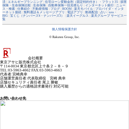
済
|
エネルギープランニング
|
住宅ローン変動金利（固定特約付き）・フラット35
|
損害
保険・生命保険比較
|
生命保険
|
自動車保険一括見積もり
|
インターネット銀行
|
ニュー
ス・検索
|
仕事紹介
|
不動産情報
|
ブログ
|
ROOM
|
楽天モバイル
|
プロバイダ・インタ
ーネット接続
|
無料通話＆メッセージアプリ
|
電話アプリ
|
動画配信
|
占い
|
toto・
BIG
|
宝くじ（ナンバーズ4・ナンバーズ3）
|
楽天イーグルス
|
楽天グループ サービス一
覧
個人情報保護方針
© Rakuten Group, Inc.
会社概要
東京アサヒ販売株式会社
〒114-0034 東京都北区上十条２－８－９
TEL:03-5963-4662 FAX:03-5963-4663
代表者
:
宮崎典幸
店舗運営責任者
:
代表取締役 宮崎 典幸
店舗セキュリティ責任者
:
尾上 勝敏
購入履歴からの適格請求書発行:対応可能
お問い合わせ先