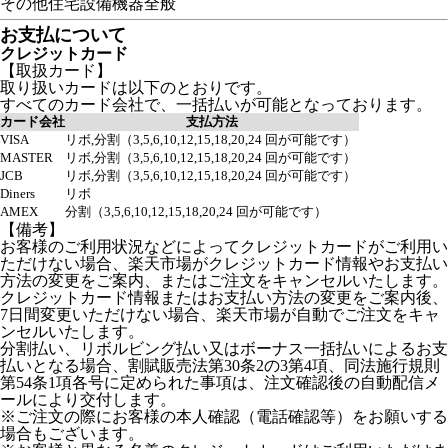
その他住宅設備機器全般
お支払について
クレジットカード
【取扱カード】
取り扱いカードは以下のとおりです。
すべてのカード会社で、一括払いが可能となっております。
カード会社
支払方法
VISA
リボ,分割（3,5,6,10,12,15,18,20,24 回が可能です）
MASTER
リボ,分割（3,5,6,10,12,15,18,20,24 回が可能です）
JCB
リボ,分割（3,5,6,10,12,15,18,20,24 回が可能です）
Diners
リボ
AMEX
分割（3,5,6,10,12,15,18,20,24 回が可能です）
【備考】
お客様のご利用状況などによってクレジットカードがご利用い
ただけない場合、楽天市場がクレジットカード情報やお支払い
方法の変更をご案内、またはご注文をキャンセルいたします。
クレジットカード情報またはお支払い方法の変更をご案内後、
7日間変更いただけない場合、楽天市場が自動でご注文をキャ
ンセルいたします。
分割払い、リボルビング払い又はボーナス一括払いによるお支
払いとなる場合、割賦販売法第30条2の3第4項、同法施行規則
第54条1項各号に定められた事項は、注文確認後の自動配信メ
ールにより交付します。
※ご注文の際にお客様の本人確認（電話確認等）をお願いする
場合もございます。