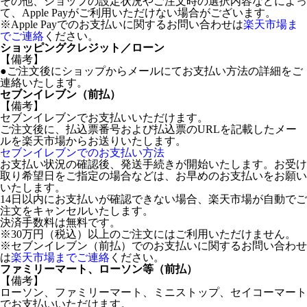
その他、ショップの設定状況やご注文時の選択内容などによっ
て、Apple Payがご利用いただけない場合がございます。
※Apple Payでのお支払いに関するお問い合わせは
楽天市場ま
でご連絡
ください。
ショッピングクレジット／ローン
【備考】
●ご注文後にショップからメールにてお支払い方法の詳細をご
連絡いたします。
セブンイレブン（前払）
【備考】
セブンイレブンでお支払いいただけます。
ご注文後に、払込票番号および払込票のURLを記載したメー
ルを楽天市場からお送りいたします。
セブンイレブンでのお支払い方法
お支払い状況の確認後、発送手続きが開始いたします。お受け
取り希望日をご指定の場合などは、お早めのお支払いをお願い
いたします。
14日以内にお支払いが確認できない場合、楽天市場が自動でご
注文をキャンセルいたします。
決済手数料は無料です。
※30万円（税込）以上のご注文にはご利用いただけません。
※セブンイレブン（前払）でのお支払いに関するお問い合わせ
は
楽天市場までご連絡
ください。
ファミリーマート、ローソン等（前払）
【備考】
ローソン、ファミリーマート、ミニストップ、セイコーマート
でお支払いいただけます。