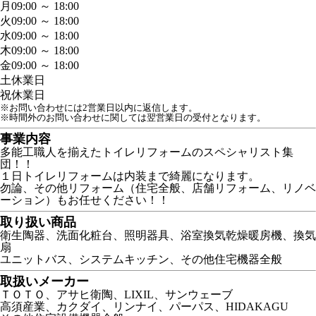
月
09:00 ～ 18:00
火
09:00 ～ 18:00
水
09:00 ～ 18:00
木
09:00 ～ 18:00
金
09:00 ～ 18:00
土
休業日
祝
休業日
※お問い合わせには2営業日以内に返信します。
※時間外のお問い合わせに関しては翌営業日の受付となります。
事業内容
多能工職人を揃えたトイレリフォームのスペシャリスト集
団！！
１日トイレリフォームは内装まで綺麗になります。
勿論、その他リフォーム（住宅全般、店舗リフォーム、リノベ
ーション）もお任せください！！
取り扱い商品
衛生陶器、洗面化粧台、照明器具、浴室換気乾燥暖房機、換気
扇
ユニットバス、システムキッチン、その他住宅機器全般
取扱いメーカー
ＴＯＴＯ、アサヒ衛陶、LIXIL、サンウェーブ
高須産業、カクダイ、リンナイ、パーパス、HIDAKAGU