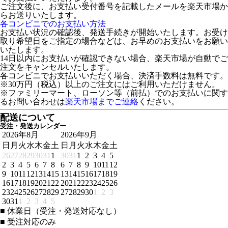
ご注文後に、お支払い受付番号を記載したメールを楽天市場か
らお送りいたします。
各コンビニでのお支払い方法
お支払い状況の確認後、発送手続きが開始いたします。お受け
取り希望日をご指定の場合などは、お早めのお支払いをお願い
いたします。
14日以内にお支払いが確認できない場合、楽天市場が自動でご
注文をキャンセルいたします。
各コンビニでお支払いいただく場合、決済手数料は無料です。
※30万円（税込）以上のご注文にはご利用いただけません。
※ファミリーマート、ローソン等（前払）でのお支払いに関す
るお問い合わせは
楽天市場までご連絡
ください。
配送について
受注・発送カレンダー
2026年8月
2026年9月
日
月
火
水
木
金
土
日
月
火
水
木
金
土
26
27
28
29
30
31
1
30
31
1
2
3
4
5
2
3
4
5
6
7
8
6
7
8
9
10
11
12
9
10
11
12
13
14
15
13
14
15
16
17
18
19
16
17
18
19
20
21
22
20
21
22
23
24
25
26
23
24
25
26
27
28
29
27
28
29
30
1
2
3
30
31
1
2
3
4
5
■
休業日（受注・発送対応なし）
■
受注対応のみ