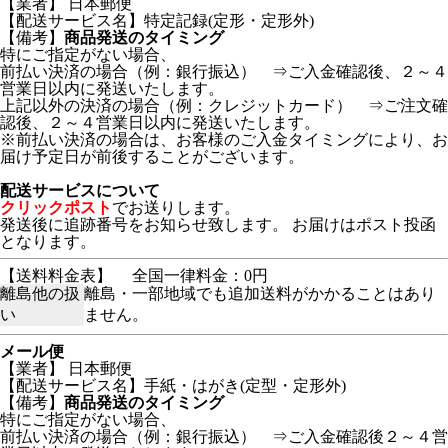
【業者】 日本郵便
【配送サービス名】特定記録(定形・定形外)
【備考】
商品発送のタイミング
特にご指定がない場合、
前払い決済の場合（例：銀行振込） ⇒ご入金確認後、２～４
営業日以内に発送いたします。
上記以外の決済の場合（例：クレジットカード） ⇒ご注文確
認後、２～４営業日以内に発送いたします。
※前払い決済の場合は、お客様のご入金タイミングにより、お
届け予定日が前後することがございます。
配送サービスについて
クリックポスト
でお送りします。
発送後に追跡番号をお知らせ致します。 お届けはポスト投函
となります。
【送料料金表】
全国一律料金：0円
離島他の扱
離島・一部地域でも追加送料がかかることはあり
い
ません。
メール便
【業者】 日本郵便
【配送サービス名】手紙・はがき(定型・定形外)
【備考】
商品発送のタイミング
特にご指定がない場合、
前払い決済の場合（例：銀行振込） ⇒ご入金確認後２～４営