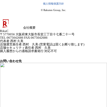
個人情報保護方針
© Rakuten Group, Inc.
会社概要
RikuC
〒5770056 大阪府東大阪市長堂三丁目十七番二十一号
TEL:0675042686 FAX:0675042686
代表者
:
西村 久美
店舗運営責任者
:
西村 久美 (営業電話は固くお断り致します)
店舗セキュリティ責任者
:
西村 久美
購入履歴からの適格請求書発行:対応不可
お問い合わせ先