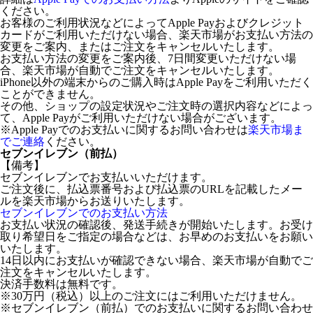
ください。
お客様のご利用状況などによってApple Payおよびクレジット
カードがご利用いただけない場合、楽天市場がお支払い方法の
変更をご案内、またはご注文をキャンセルいたします。
お支払い方法の変更をご案内後、7日間変更いただけない場
合、楽天市場が自動でご注文をキャンセルいたします。
iPhone以外の端末からのご購入時はApple Payをご利用いただく
ことができません。
その他、ショップの設定状況やご注文時の選択内容などによっ
て、Apple Payがご利用いただけない場合がございます。
※Apple Payでのお支払いに関するお問い合わせは
楽天市場ま
でご連絡
ください。
セブンイレブン（前払）
【備考】
セブンイレブンでお支払いいただけます。
ご注文後に、払込票番号および払込票のURLを記載したメー
ルを楽天市場からお送りいたします。
セブンイレブンでのお支払い方法
お支払い状況の確認後、発送手続きが開始いたします。お受け
取り希望日をご指定の場合などは、お早めのお支払いをお願い
いたします。
14日以内にお支払いが確認できない場合、楽天市場が自動でご
注文をキャンセルいたします。
決済手数料は無料です。
※30万円（税込）以上のご注文にはご利用いただけません。
※セブンイレブン（前払）でのお支払いに関するお問い合わせ