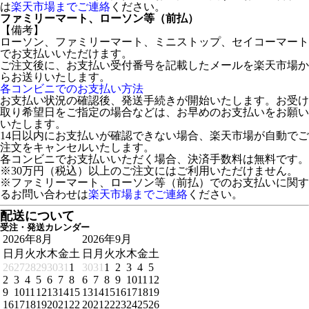
は
楽天市場までご連絡
ください。
ファミリーマート、ローソン等（前払）
【備考】
ローソン、ファミリーマート、ミニストップ、セイコーマート
でお支払いいただけます。
ご注文後に、お支払い受付番号を記載したメールを楽天市場か
らお送りいたします。
各コンビニでのお支払い方法
お支払い状況の確認後、発送手続きが開始いたします。お受け
取り希望日をご指定の場合などは、お早めのお支払いをお願い
いたします。
14日以内にお支払いが確認できない場合、楽天市場が自動でご
注文をキャンセルいたします。
各コンビニでお支払いいただく場合、決済手数料は無料です。
※30万円（税込）以上のご注文にはご利用いただけません。
※ファミリーマート、ローソン等（前払）でのお支払いに関す
るお問い合わせは
楽天市場までご連絡
ください。
配送について
受注・発送カレンダー
2026年8月
2026年9月
日
月
火
水
木
金
土
日
月
火
水
木
金
土
26
27
28
29
30
31
1
30
31
1
2
3
4
5
2
3
4
5
6
7
8
6
7
8
9
10
11
12
9
10
11
12
13
14
15
13
14
15
16
17
18
19
16
17
18
19
20
21
22
20
21
22
23
24
25
26