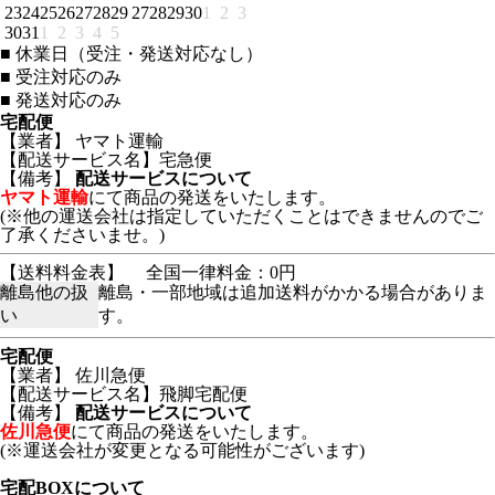
23
24
25
26
27
28
29
27
28
29
30
1
2
3
30
31
1
2
3
4
5
■
休業日（受注・発送対応なし）
■
受注対応のみ
■
発送対応のみ
宅配便
【業者】 ヤマト運輸
【配送サービス名】宅急便
【備考】
配送サービスについて
ヤマト運輸
にて商品の発送をいたします。
(※他の運送会社は指定していただくことはできませんのでご
了承くださいませ。)
【送料料金表】
全国一律料金：0円
離島他の扱
離島・一部地域は追加送料がかかる場合がありま
い
す。
宅配便
【業者】 佐川急便
【配送サービス名】飛脚宅配便
【備考】
配送サービスについて
佐川急便
にて商品の発送をいたします。
(※運送会社が変更となる可能性がございます)
宅配BOXについて