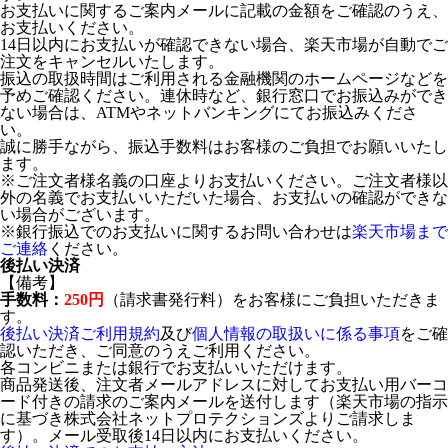
お支払いに関するご案内メールに記載の金額をご確認のうえ、
お支払いください。
14日以内にお支払いが確認できない場合、楽天市場が自動でご
注文をキャンセルいたします。
振込の取扱時間はご利用される金融機関のホームページなどを
予めご確認ください。連休時など、銀行窓口でお振込みができ
ない場合は、ATMやネットバンキングにてお振込みくださ
い。
誠に勝手ながら、振込手数料はお客様のご負担でお願いいたし
ます。
※ご注文者様名義の口座よりお支払いください。ご注文者様以
外の名義でお支払いいただいた場合、お支払いの確認ができな
い場合がございます。
※銀行振込でのお支払いに関するお問い合わせは
楽天市場まで
ご連絡
ください。
後払い決済
【備考】
手数料：
250円
（請求書発行料）をお客様にご負担いただきま
す。
後払い決済ご利用規約
及び
個人情報の取扱いに係る事項
をご確
認いただき、ご同意のうえご利用ください。
各コンビニまたは銀行でお支払いいただけます。
商品発送後、注文者メールアドレスに対してお支払い用バーコ
ード付きの請求のご案内メールを送付します（楽天市場の指示
に基づき株式会社ネットプロテクションズよりご請求しま
す）。メール受取後14日以内にお支払いください。