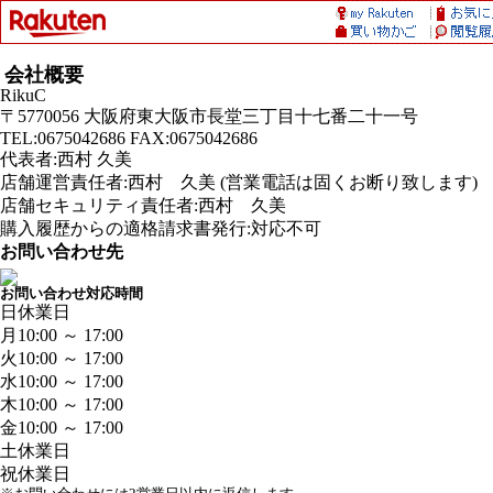
会社概要
RikuC
〒5770056 大阪府東大阪市長堂三丁目十七番二十一号
TEL:0675042686 FAX:0675042686
代表者:西村 久美
店舗運営責任者:西村 久美 (営業電話は固くお断り致します)
店舗セキュリティ責任者:西村 久美
購入履歴からの適格請求書発行:対応不可
お問い合わせ先
お問い合わせ対応時間
日
休業日
月
10:00 ～ 17:00
火
10:00 ～ 17:00
水
10:00 ～ 17:00
木
10:00 ～ 17:00
金
10:00 ～ 17:00
土
休業日
祝
休業日