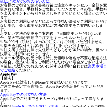
後払い決済でのお支払い方法
お客様のご都合で請求書発行後に注文をキャンセル・金額を変
更された場合、手数料をご負担いただきます。その際、手数料
を楽天ポイントから引き落としをさせていただく場合がござい
ます。
お客様のご利用状況などによって後払い決済がご利用いただけ
ない場合、楽天市場がお支払い方法の変更をご案内いたしま
す。
お支払い方法の変更をご案内後、7日間変更いただけない場
合、楽天市場が自動でご注文をキャンセルいたします。
※54,000円（税込）以上のご注文にはご利用いただけません。
※楽天会員以外のお客様にはご利用いただけません。
※注文者またはお届け先住所のどちらかが国外の場合、後払い
決済をご利用いただけません。
※メール便等のお受け取り時に受領印や署名が不要な配送方法
の場合、後払い決済をご利用いただけない場合がございます。
※後払い決済でのお支払いに関するお問い合わせは
楽天市場ま
でご連絡
ください。
Apple Pay
【備考】
Apple Payに対応したiPhoneでお支払いいただけます。
ご注文を確定する直前に、Apple Payの認証を行っていただき
ます。
Apple Payでのお支払い方法
Apple Payでご利用できるカードは発行会社によって異なりま
す。
詳細は
Apple Payでのお支払い方法
よりAppleのサイトをご確認