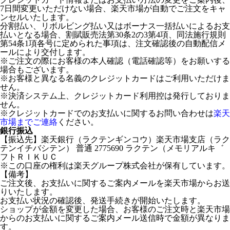
7日間変更いただけない場合、楽天市場が自動でご注文をキャ
ンセルいたします。
分割払い、リボルビング払い又はボーナス一括払いによるお支
払いとなる場合、割賦販売法第30条2の3第4項、同法施行規則
第54条1項各号に定められた事項は、注文確認後の自動配信メ
ールにより交付します。
※ご注文の際にお客様の本人確認（電話確認等）をお願いする
場合もございます。
※お客様と異なる名義のクレジットカードはご利用いただけま
せん。
※決済システム上、クレジットカード利用控は発行しておりま
せん。
※クレジットカードでのお支払いに関するお問い合わせは
楽天
市場までご連絡
ください。
銀行振込
【振込先】楽天銀行（ラクテンギンコウ）楽天市場支店（ラク
テンイチバシテン） 普通 2775690 ラクテン（メモリアルキ゛
フトＲＩＫＵＣ
※この口座の権利は楽天グループ株式会社が保有しています。
【備考】
ご注文後、お支払いに関するご案内メールを楽天市場からお送
りいたします。
お支払い状況の確認後、発送手続きが開始いたします。
ショップが金額を変更した場合、お客様のご注文時と楽天市場
からのお支払いに関するご案内メール送信時で金額が異なりま
す。