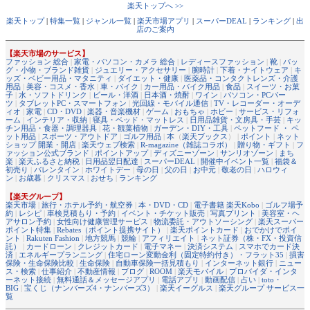
楽天トップへ >>
楽天トップ
|
特集一覧
|
ジャンル一覧
|
楽天市場アプリ
|
スーパーDEAL
|
ランキング
|
出
店のご案内
【楽天市場のサービス】
ファッション 総合
|
家電・パソコン・カメラ 総合
|
レディースファッション
|
靴
|
バッ
グ・小物・ブランド雑貨
|
ジュエリー・アクセサリー
|
腕時計
|
下着・ナイトウェア
|
キ
ッズ・ベビー用品・マタニティ
|
ダイエット・健康
|
医薬品・コンタクトレンズ・介護
用品
|
美容・コスメ・香水
|
車・バイク
|
カー用品・バイク用品
|
食品
|
スイーツ・お菓
子
|
水・ソフトドリンク
|
ビール・洋酒
|
日本酒・焼酎
|
ワイン
|
パソコン・PCパー
ツ
|
タブレットPC・スマートフォン
|
光回線・モバイル通信
|
TV・レコーダー・オーデ
ィオ
|
家電
|
CD・DVD
|
楽器・音楽機材
|
ゲーム
|
おもちゃ
|
ホビー
|
サービス・リフォ
ーム
|
インテリア・収納
|
寝具・ベッド・マットレス
|
日用品雑貨・文房具・手芸
|
キッ
チン用品・食器・調理器具
|
花・観葉植物
|
ガーデン・DIY・工具
|
ペットフード ・ ペ
ット用品
|
スポーツ・アウトドア
|
ゴルフ用品
|
本
（
楽天ブックス
） |
ポイント
|
ネット
ショップ 開業・開店
|
楽天ウェブ検索
|
R-magazine（雑誌コラボ）
|
贈り物・ギフト
|
フ
ァッション公式ブランド
|
ポイントアップ
|
ディズニーゾーン
|
サンリオゾーン
|
まち
楽
|
楽天ふるさと納税
|
日用品翌日配達
|
スーパーDEAL
|
開催中イベント一覧
|
福袋＆
初売り
|
バレンタイン
|
ホワイトデー
|
母の日
|
父の日
|
お中元
|
敬老の日
|
ハロウィ
ン
|
お歳暮
|
クリスマス
|
おせち
|
ランキング
【楽天グループ】
楽天市場
|
旅行・ホテル予約・航空券
|
本・DVD・CD
|
電子書籍 楽天Kobo
|
ゴルフ場予
約
|
レシピ
|
車検見積もり・予約
|
イベント・チケット販売
|
写真プリント
|
美容室・ヘ
アサロン予約
|
女性向け健康管理サービス
|
物流委託・アウトソーシング
|
楽天スーパー
ポイント特集
|
Rebates（ポイント提携サイト）
|
楽天ポイントカード
|
おでかけでポイ
ント
|
Rakuten Fashion
|
地方競馬
|
競輪
|
アフィリエイト
|
ネット証券（株・FX・投資信
託）
|
カードローン
|
クレジットカード
|
電子マネー
|
決済システム
|
スマホでカード決
済
|
エネルギープランニング
|
住宅ローン変動金利（固定特約付き）・フラット35
|
損害
保険・生命保険比較
|
生命保険
|
自動車保険一括見積もり
|
インターネット銀行
|
ニュー
ス・検索
|
仕事紹介
|
不動産情報
|
ブログ
|
ROOM
|
楽天モバイル
|
プロバイダ・インタ
ーネット接続
|
無料通話＆メッセージアプリ
|
電話アプリ
|
動画配信
|
占い
|
toto・
BIG
|
宝くじ（ナンバーズ4・ナンバーズ3）
|
楽天イーグルス
|
楽天グループ サービス一
覧