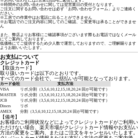
※お問い合わせには2営業日以内に返信します。
※時間外のお問い合わせに関しては翌営業日の受付となります。
ご注文に関するお問い合わせは必ず「お問い合わせフォーム」よりご連絡く
ださい。

※工房での作業中はお電話に出ることができません

※お電話でのご注文内容に関してのご確認、ご変更等は承ることができませ
ん

また、弊店よりお客様にご確認事項がございます際もお電話ではなくメール
にてご案内しております。

低価格にてご提供するため少人数で運営しておりますので、ご理解賜ります
ようお願いいたします。
お支払について
クレジットカード
【取扱カード】
取り扱いカードは以下のとおりです。
すべてのカード会社で、一括払いが可能となっております。
カード会社
支払方法
VISA
リボ,分割（3,5,6,10,12,15,18,20,24 回が可能です）
MASTER
リボ,分割（3,5,6,10,12,15,18,20,24 回が可能です）
JCB
リボ,分割（3,5,6,10,12,15,18,20,24 回が可能です）
Diners
リボ
AMEX
分割（3,5,6,10,12,15,18,20,24 回が可能です）
【備考】
お客様のご利用状況などによってクレジットカードがご利用い
ただけない場合、楽天市場がクレジットカード情報やお支払い
方法の変更をご案内、またはご注文をキャンセルいたします。
クレジットカード情報またはお支払い方法の変更をご案内後、