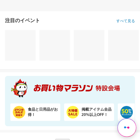
注目のイベント
すべて見る
食品と日用品がお
掲載アイテム全品
日
得！
20%以上OFF！
ポ