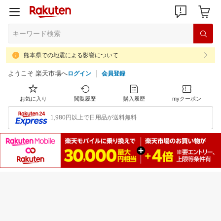
熊本県での地震による影響について
ようこそ 楽天市場へ
ログイン
会員登録
お気に入り
閲覧履歴
購入履歴
myクーポン
1,980円以上で日用品が送料無料