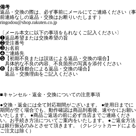
備考
返品・交換の際は、必ず事前にメールにてご連絡ください（事
前連絡なしの返品・交換はお断りいたします ）
ringodou@shop.rakuten.co.jp
〔メール本文に以下の事項をもれなくご記入ください〕
❶返品希望または交換希望の旨
❷受注番号
❸お名前
❹ご連絡先
❺【初期不良または誤送による返品・交換の場合】
具体的な不良の内容、不良箇所の写真を添付ください
❻【お客様都合による返品・交換の場合】
返品・交換理由をご記入ください
■
キャンセル・返金・交換についての注意事項
●交換・返金には全て対応期間がございます。 ●使用日までに
期間が空く場合でも、動作確認は商品到着後、速やかにお願い
いたします。 ●商品ご返送の前に必ず当店までご連絡くださ
い。お手続き方法についてご案内をいたします。 ●ご返金方法
は銀行振込のみとさせて頂きます。（クレジットカードによる
ご注文は除く）
---------