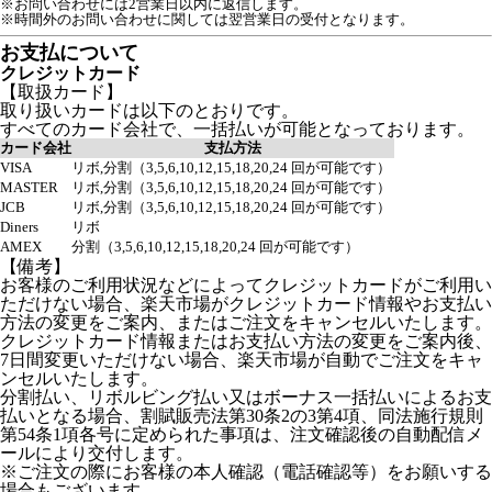
※お問い合わせには2営業日以内に返信します。
※時間外のお問い合わせに関しては翌営業日の受付となります。
お支払について
クレジットカード
【取扱カード】
取り扱いカードは以下のとおりです。
すべてのカード会社で、一括払いが可能となっております。
カード会社
支払方法
VISA
リボ,分割（3,5,6,10,12,15,18,20,24 回が可能です）
MASTER
リボ,分割（3,5,6,10,12,15,18,20,24 回が可能です）
JCB
リボ,分割（3,5,6,10,12,15,18,20,24 回が可能です）
Diners
リボ
AMEX
分割（3,5,6,10,12,15,18,20,24 回が可能です）
【備考】
お客様のご利用状況などによってクレジットカードがご利用い
ただけない場合、楽天市場がクレジットカード情報やお支払い
方法の変更をご案内、またはご注文をキャンセルいたします。
クレジットカード情報またはお支払い方法の変更をご案内後、
7日間変更いただけない場合、楽天市場が自動でご注文をキャ
ンセルいたします。
分割払い、リボルビング払い又はボーナス一括払いによるお支
払いとなる場合、割賦販売法第30条2の3第4項、同法施行規則
第54条1項各号に定められた事項は、注文確認後の自動配信メ
ールにより交付します。
※ご注文の際にお客様の本人確認（電話確認等）をお願いする
場合もございます。