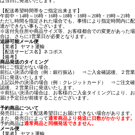
は当日に発送いたします。
【配送希望時間帯をご指定出来ます】
午前中・14時～16時・16時～18時・18時～20時・19時～21時
ただし時間を指定された場合でも、事情により指定時間内に配
達ができない事もございます。
※送付先住所や商品サイズ等、お客様都合での変更があった場
合は、さらに1営業日が必要となります。
追跡可能メール便
【業者】 ヤマト運輸
【配送サービス名】ネコポス
【備考】
商品発送のタイミング
特にご指定がない場合、
前払い決済の場合（例：銀行振込） ⇒ご入金確認後、２営業
日に発送いたします。
上記以外の決済の場合（例：クレジットカード） ⇒ご注文確
認後、２営業日に発送いたします。
※前払い決済の場合は、お客様のご入金タイミングにより、お
届け予定日が前後することがございます。
予約商品について
発売日によって配送希望日にお届けできない場合があります。
また、発売日によって
通常商品より発送に日数がかかります。
予約商品は
通常商品と同梱発送できません。
メール便
【業者】 ヤマト運輸