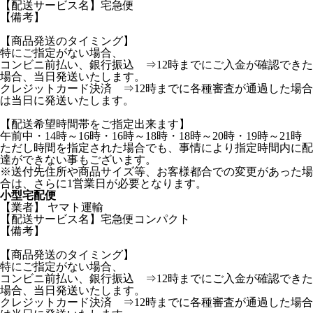
【配送サービス名】宅急便
【備考】
【商品発送のタイミング】
特にご指定がない場合、
コンビニ前払い、銀行振込 ⇒12時までにご入金が確認できた
場合、当日発送いたします。
クレジットカード決済 ⇒12時までに各種審査が通過した場合
は当日に発送いたします。
【配送希望時間帯をご指定出来ます】
午前中・14時～16時・16時～18時・18時～20時・19時～21時
ただし時間を指定された場合でも、事情により指定時間内に配
達ができない事もございます。
※送付先住所や商品サイズ等、お客様都合での変更があった場
合は、さらに1営業日が必要となります。
小型宅配便
【業者】 ヤマト運輸
【配送サービス名】宅急便コンパクト
【備考】
【商品発送のタイミング】
特にご指定がない場合、
コンビニ前払い、銀行振込 ⇒12時までにご入金が確認できた
場合、当日発送いたします。
クレジットカード決済 ⇒12時までに各種審査が通過した場合