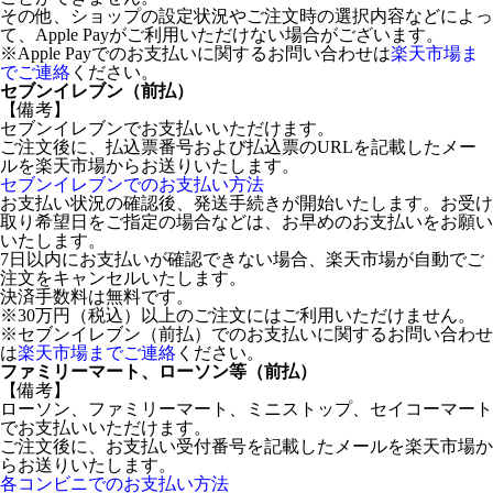
その他、ショップの設定状況やご注文時の選択内容などによっ
て、Apple Payがご利用いただけない場合がございます。
※Apple Payでのお支払いに関するお問い合わせは
楽天市場ま
でご連絡
ください。
セブンイレブン（前払）
【備考】
セブンイレブンでお支払いいただけます。
ご注文後に、払込票番号および払込票のURLを記載したメー
ルを楽天市場からお送りいたします。
セブンイレブンでのお支払い方法
お支払い状況の確認後、発送手続きが開始いたします。お受け
取り希望日をご指定の場合などは、お早めのお支払いをお願い
いたします。
7日以内にお支払いが確認できない場合、楽天市場が自動でご
注文をキャンセルいたします。
決済手数料は無料です。
※30万円（税込）以上のご注文にはご利用いただけません。
※セブンイレブン（前払）でのお支払いに関するお問い合わせ
は
楽天市場までご連絡
ください。
ファミリーマート、ローソン等（前払）
【備考】
ローソン、ファミリーマート、ミニストップ、セイコーマート
でお支払いいただけます。
ご注文後に、お支払い受付番号を記載したメールを楽天市場か
らお送りいたします。
各コンビニでのお支払い方法