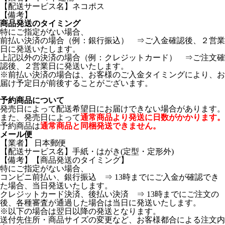
【配送サービス名】ネコポス
【備考】
商品発送のタイミング
特にご指定がない場合、
前払い決済の場合（例：銀行振込） ⇒ご入金確認後、２営業
日に発送いたします。
上記以外の決済の場合（例：クレジットカード） ⇒ご注文確
認後、２営業日に発送いたします。
※前払い決済の場合は、お客様のご入金タイミングにより、お
届け予定日が前後することがございます。
予約商品について
発売日によって配送希望日にお届けできない場合があります。
また、発売日によって
通常商品より発送に日数がかかります。
予約商品は
通常商品と同梱発送できません。
メール便
【業者】 日本郵便
【配送サービス名】手紙・はがき(定型・定形外)
【備考】【商品発送のタイミング】
特にご指定がない場合、
コンビニ前払い、銀行振込 ⇒ 13時までにご入金が確認でき
た場合、当日発送いたします。
クレジットカード決済、後払い決済 ⇒ 13時までにご注文の
後、各種審査が通過した場合は当日に発送いたします。
※以下の場合は翌日以降の発送となります。
送付先住所・商品サイズの変更など、お客様都合による注文内