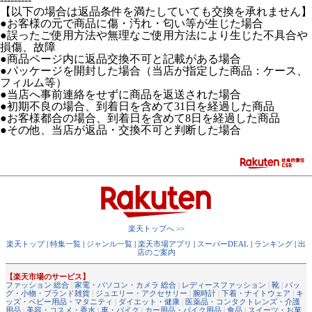
【以下の場合は返品条件を満たしていても交換を承れません】
●お客様の元で商品に傷・汚れ・匂い等が生じた場合
●誤ったご使用方法や無理なご使用方法により生じた不具合や
損傷、故障
●商品ページ内に返品交換不可と記載がある場合
●パッケージを開封した場合（当店が指定した商品：ケース、
フィルム等）
●当店へ事前連絡をせずに商品を返送された場合
●初期不良の場合、到着日を含めて31日を経過した商品
●お客様都合の場合、到着日を含めて8日を経過した商品
●その他、当店が返品・交換不可と判断した場合
楽天トップへ >>
楽天トップ
|
特集一覧
|
ジャンル一覧
|
楽天市場アプリ
|
スーパーDEAL
|
ランキング
|
出
店のご案内
【楽天市場のサービス】
ファッション 総合
|
家電・パソコン・カメラ 総合
|
レディースファッション
|
靴
|
バッ
グ・小物・ブランド雑貨
|
ジュエリー・アクセサリー
|
腕時計
|
下着・ナイトウェア
|
キ
ッズ・ベビー用品・マタニティ
|
ダイエット・健康
|
医薬品・コンタクトレンズ・介護
用品
|
美容・コスメ・香水
|
車・バイク
|
カー用品・バイク用品
|
食品
|
スイーツ・お菓