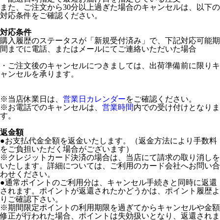
また、ご注文から30分以上過ぎた場合のキャンセルは、以下の
対応条件をご確認ください。
対応条件
購入履歴のステータスが「新規受付済み」で、下記対応可能期
間までに電話、またはメールにてご連絡いただいた場合
・ご注文後のキャンセルにつきましては、出荷準備前に限りキ
ャンセルを承ります。
※当店休業日は、
営業日カレンダー
をご確認ください。
※お電話でのキャンセルは、
営業時間
内での受け付けとなりま
す。
返金額
●お支払代金全額を返金いたします。（返金方法により手数料
をご負担いただく場合がございます）
※クレジットカード決済の場合は、当店にて請求の取り消しを
いたします。詳細については、ご利用のカード会社へお問い合
わせください。
●通常ポイントのご利用分は、キャンセル手続きと同時に返還
されます。ポイントが返還されたかどうかは、ポイント履歴よ
りご確認下さい。
※期間限定ポイントの利用期限を過ぎてからキャンセルや金額
修正が行われた場合、ポイントは失効扱いとなり、返還されま