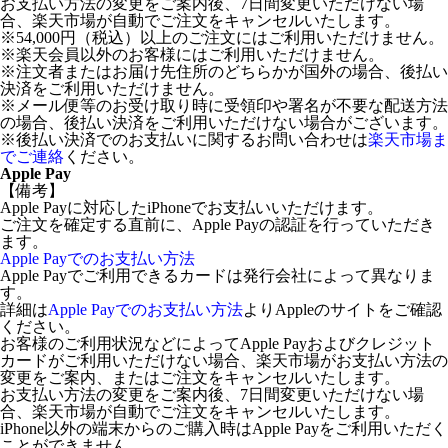
お支払い方法の変更をご案内後、7日間変更いただけない場
合、楽天市場が自動でご注文をキャンセルいたします。
※54,000円（税込）以上のご注文にはご利用いただけません。
※楽天会員以外のお客様にはご利用いただけません。
※注文者またはお届け先住所のどちらかが国外の場合、後払い
決済をご利用いただけません。
※メール便等のお受け取り時に受領印や署名が不要な配送方法
の場合、後払い決済をご利用いただけない場合がございます。
※後払い決済でのお支払いに関するお問い合わせは
楽天市場ま
でご連絡
ください。
Apple Pay
【備考】
Apple Payに対応したiPhoneでお支払いいただけます。
ご注文を確定する直前に、Apple Payの認証を行っていただき
ます。
Apple Payでのお支払い方法
Apple Payでご利用できるカードは発行会社によって異なりま
す。
詳細は
Apple Payでのお支払い方法
よりAppleのサイトをご確認
ください。
お客様のご利用状況などによってApple Payおよびクレジット
カードがご利用いただけない場合、楽天市場がお支払い方法の
変更をご案内、またはご注文をキャンセルいたします。
お支払い方法の変更をご案内後、7日間変更いただけない場
合、楽天市場が自動でご注文をキャンセルいたします。
iPhone以外の端末からのご購入時はApple Payをご利用いただく
ことができません。