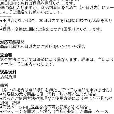
30日以内であれば返品を保証いたします。
誠に恐れ入りますが、商品到着日を含めて【30日以内】にメー
ルにてご連絡をお願いいたします。
---------
●不具合が出た場合、30日以内であれば使用後でも返品を承り
ます。
●返品・交換は1回のご注文につき1回限りといたします。
対応可能期間
商品到着後30日以内にご連絡をいただいた場合
返金額
返金方法については決済により異なります。詳細は、当店より
メールにてご案内いたします。
返品送料
店舗負担
備考
【以下の場合は返品条件を満たしていても返品を承れません】
●お客様の元で商品に傷・汚れ・匂い等が生じた場合
●誤ったご使用方法や無理なご使用方法により生じた不具合や
損傷、故障
●商品ページ内に返品交換不可と記載がある場合
●パッケージを開封した場合（当店が指定した商品：ケース、