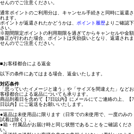
せんのでご注意ください。
通常ポイントのご利用分は、キャンセル手続きと同時に返還さ
れます。
ポイントが返還されたかどうかは、
ポイント履歴
よりご確認下
さい。
※期間限定ポイントの利用期限を過ぎてからキャンセルや金額
修正が行われた場合、ポイントは失効扱いとなり、返還されま
せんのでご注意ください。
■
お客様都合による返金
以下の条件にあてはまる場合、返金いたします。
対応条件
「思っていたイメージと違う」や「サイズを間違えた」などお
客様都合による返品についても承ります。
商品到着日を含めて【7日以内】にメールにてご連絡の上、【7
日以内】にご返送をお願いいたします。
---------
●返品は未使用品に限ります（日常での未使用で、一度のみの
試着は除く）。
●箱・付属品がお届け時と同じ状態であることをご確認くださ
い。