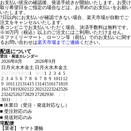
お支払い状況の確認後、発送手続きが開始いたします。お受け
取り希望日をご指定の場合などは、お早めのお支払いをお願い
いたします。
7日以内にお支払いが確認できない場合、楽天市場が自動でご
注文をキャンセルいたします。
各コンビニでお支払いいただく場合、決済手数料は無料です。
※30万円（税込）以上のご注文にはご利用いただけません。
※ファミリーマート、ローソン等（前払）でのお支払いに関す
るお問い合わせは
楽天市場までご連絡
ください。
配送について
受注・発送カレンダー
2026年8月
2026年9月
日
月
火
水
木
金
土
日
月
火
水
木
金
土
26
27
28
29
30
31
1
30
31
1
2
3
4
5
2
3
4
5
6
7
8
6
7
8
9
10
11
12
9
10
11
12
13
14
15
13
14
15
16
17
18
19
16
17
18
19
20
21
22
20
21
22
23
24
25
26
23
24
25
26
27
28
29
27
28
29
30
1
2
3
30
31
1
2
3
4
5
■
休業日（受注・発送対応なし）
■
受注対応のみ
■
発送対応のみ
宅配便
【業者】 ヤマト運輸