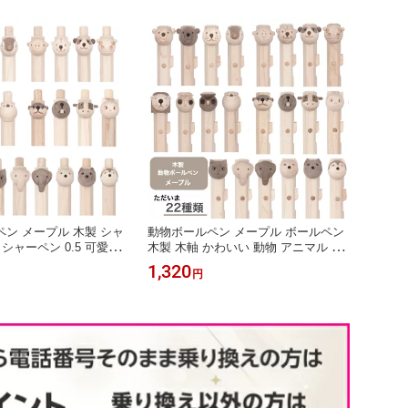
ン メープル 木製 シャ
動物ボールペン メープル ボールペン
シャーペン 0.5 可愛い
木製 木軸 かわいい 動物 アニマル ギ
ル 猫 シマエナガ 動物
フト 文房具 筆記用具 中学生 女性 男
1,320
円
製 手作り ハンドメイド
性 誕生日 入学祝い 卒業祝い ちょっ
子中学生 高校生 文房具
とした プレゼント 可愛い文房具 木製
祝い 木製シャーペン か
ボールペン 可愛いボールペン 木のボ
愛い文房具 シャーペン
ールペン ボールペン贈答 日本製 木製
文具