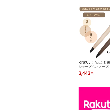
RINKUL くらふと鈴来
シャープペン メープ
木製 シャープペンシル
3,443
円
ン 0.5 書きやすい 
ント 高級シャーペン
ン 大切な方へ 木製シ
ャープペン 入学祝 就