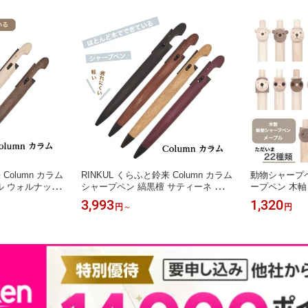
 Column カラム
RINKUL くらふと鈴来 Column カラム
動物シャープペ
ル ウォルナット
シャープペン 縞黒檀 サティーネ 木
ープペン 木軸 
 木軸 シャーペ
木製 シャーペン 木軸 中学生 高校生
シャープペンシ
3,993
1,320
円
～
円
高級 ギフト プレゼ
入学祝い 就職祝い おしゃれ文具 男性
アニマル 日本
 高級シャープペ
女性 プレゼント ギフト 高級シャープ
プレゼント 女
ャーペン 木軸シ
ペンシル 木軸シャープペン 木製シャ
筆記用具 入学
職祝
ーペン おしゃれ 木のシャーペン 人気
わいいペン 可
可愛い