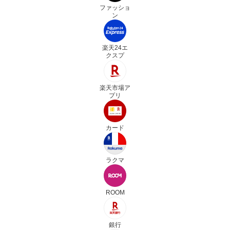
ファッショ
ン
楽天24エ
クスプ
楽天市場ア
プリ
カード
ラクマ
ROOM
銀行