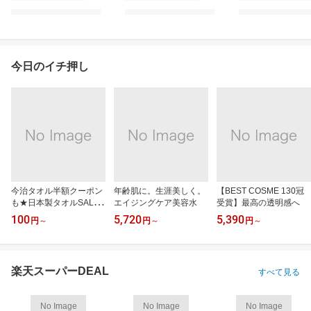
今日のイチ押し
今治タオル半額クーポン
年齢肌に。生涯美しく。
【BEST COSME 130冠
も★日本製タオルSALE
エイジングケア美容水
受賞】最高の透明感へ
等
100
5,720
5,390
円
～
円
～
円
～
楽天スーパーDEAL
すべて見る
No Image
No Image
No Image