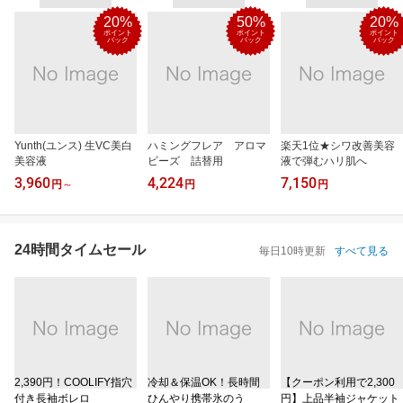
20%
50%
20%
ポイント
ポイント
ポイント
バック
バック
バック
Yunth(ユンス) 生VC美白
ハミングフレア アロマ
楽天1位★シワ改善美容
美容液
ビーズ 詰替用
液で弾むハリ肌へ
3,960
4,224
7,150
円
～
円
円
24時間タイムセール
毎日10時更新
すべて見る
2,390円！COOLIFY指穴
冷却＆保温OK！長時間
【クーポン利用で2,300
付き長袖ボレロ
ひんやり携帯氷のう
円】上品半袖ジャケット