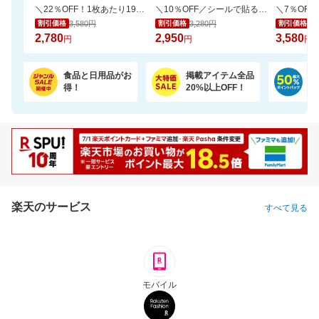
＼22％OFF！1枚あたり19円～／ふわもちタッチ！Genki！パンツ 3個セット
＼10％OFF／シールで貼るだけ！壁に固定★見守りカメラ ペット・留守番・屋内防犯にも
3,580円
3,280円
3,
割引価格
割引価格
割引価格
2,780
2,950
3,580
円
円
円
食品と日用品がお
掲載アイテム全品
日
得！
20%以上OFF！
ポ
楽天のサービス
すべて見る
モバイル