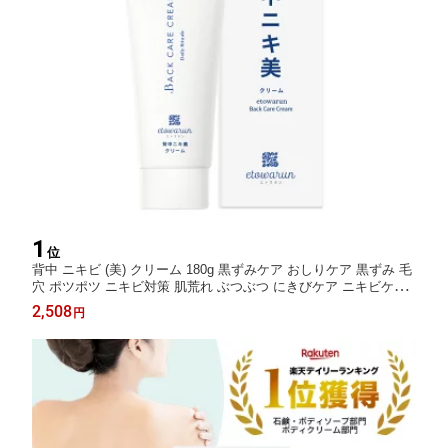
1
位
背中 ニキビ (美) クリーム 180g 黒ずみケア おしりケア 黒ずみ 毛
穴 ポツポツ ニキビ対策 肌荒れ ぶつぶつ にきびケア ニキビケア
レディース メンズ おしり 敏感肌 背中にきび にきび ケア 全身 背
2,508
円
中ニキビ ボディーケア にきびクリーム 二の腕 ブツブツ 肌 赤み
おしり