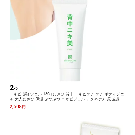
2
位
ニキビ (美) ジェル 180g にきび 背中 ニキビケア ケア ボディジェ
ル 大人にきび 保湿 ぶつぶつ ニキビジェル アクネケア 尻 全身 背
中ニキビ 予防 背中ケア ニキビ跡 にきびケア にきび肌 胸 背中 首
2,508
円
ポツポツ ブツブツ 二の腕 吹出物 背中ニキビ 大人ニキビ お尻 肌
荒れ