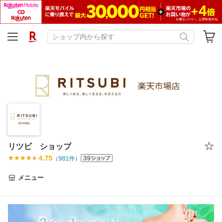
リツビ ショップ
4.75
（
981
件）
メニュー