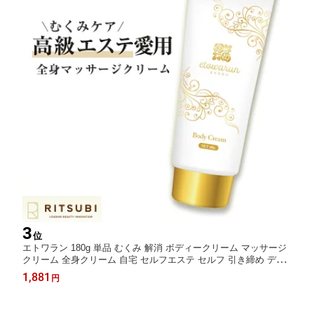
3
位
エトワラン 180g 単品 むくみ 解消 ボディークリーム マッサージ
クリーム 全身クリーム 自宅 セルフエステ セルフ 引き締め デコ
ルテ スリミング 二の腕 お腹 お尻 太もも ふくらはぎ 脚 足 全身
1,881
円
顔 ボディ リンパ セルライト マタニティ 妊娠線 痩せ セルフエス
テ クリーム