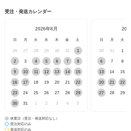
受注・発送カレンダー
2026年8月
20
日
月
火
水
木
金
土
日
月
火
26
27
28
29
30
31
1
30
31
1
2
3
4
5
6
7
8
6
7
8
9
10
11
12
13
14
15
13
14
15
16
17
18
19
20
21
22
20
21
22
23
24
25
26
27
28
29
27
28
29
30
31
1
2
3
4
5
休業日（受注・発送対応なし）
受注対応のみ
発送対応のみ