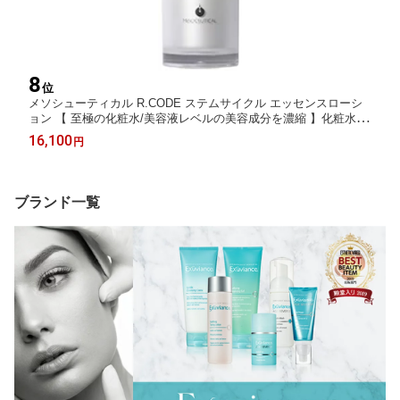
8
位
メソシューティカル R.CODE ステムサイクル エッセンスローシ
ョン 【 至極の化粧水/美容液レベルの美容成分を濃縮 】化粧水 し
わ シミ たるみ ハリ くすみ
16,100
円
ブランド一覧