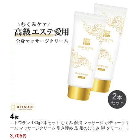
4
位
エトワラン 180g 2本セット むくみ 解消 マッサージ ボディークリ
ーム マッサージクリーム 引き締め 足 足のむくみ 脚 クリーム ス
リミング 足むくみマッサージ 自宅 全身クリーム 全身 フェイス
3,705
円
顔 首 リンパ セルライト マタニティ 妊娠線 デコルテ 二の腕 痩せ