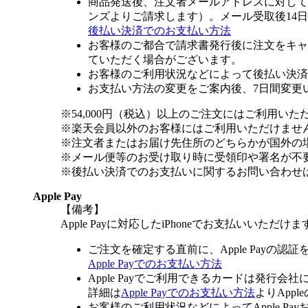
商品発送後、注文者メールアドレスに対して
ンズよりご請求します）。メール受取後14
後払い決済でのお支払い方法
お客様のご都合で請求書発行後に注文をキャ
ていただく場合がございます。
お客様のご利用状況などによって後払い決済
お支払い方法の変更をご案内後、7日間変更
※54,000円（税込）以上のご注文にはご利用いた
※楽天会員以外のお客様にはご利用いただけませ
※注文者またはお届け先住所のどちらかが国外の
※メール便等のお受け取り時に受領印や署名が不
※後払い決済でのお支払いに関するお問い合わせ
Apple Pay
【備考】
Apple Payに対応したiPhoneでお支払いいただけま
ご注文を確定する直前に、Apple Payの認
Apple Payでのお支払い方法
Apple Payでご利用できるカードは発行会
詳細は
Apple Payでのお支払い方法
よりApp
お客様のご利用状況などによってApple 