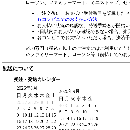
ローソン、ファミリーマート、ミニストップ、セ
ご注文後に、お支払い受付番号を記載したメ
各コンビニでのお支払い方法
お支払い状況の確認後、発送手続きが開始い
7日以内にお支払いが確認できない場合、楽
各コンビニでお支払いいただく場合、決済手
※30万円（税込）以上のご注文にはご利用いただ
※ファミリーマート、ローソン等（前払）でのお
配送について
受注・発送カレンダー
2026年8月
2026年9月
日
月
火
水
木
金
土
日
月
火
水
木
金
土
26
27
28
29
30
31
1
30
31
1
2
3
4
5
2
3
4
5
6
7
8
6
7
8
9
10
11
12
9
10
11
12
13
14
15
13
14
15
16
17
18
19
16
17
18
19
20
21
22
20
21
22
23
24
25
26
23
24
25
26
27
28
29