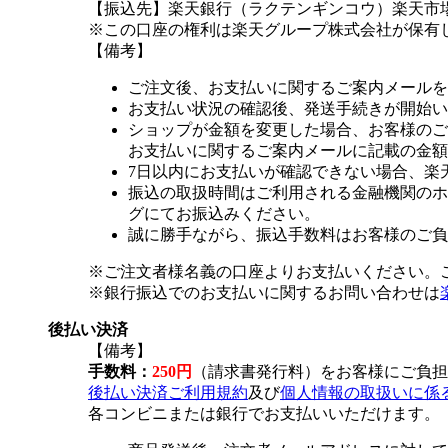
【振込先】楽天銀行（ラクテンギンコウ）楽天市場支
※この口座の権利は楽天グループ株式会社が保有
【備考】
ご注文後、お支払いに関するご案内メールを
お支払い状況の確認後、発送手続きが開始い
ショップが金額を変更した場合、お客様のご
お支払いに関するご案内メールに記載の金額
7日以内にお支払いが確認できない場合、楽
振込の取扱時間はご利用される金融機関のホ
グにてお振込みください。
誠に勝手ながら、振込手数料はお客様のご負
※ご注文者様名義の口座よりお支払いください。
※銀行振込でのお支払いに関するお問い合わせは
後払い決済
【備考】
手数料：
250円
（請求書発行料）をお客様にご負担
後払い決済ご利用規約
及び
個人情報の取扱いに係
各コンビニまたは銀行でお支払いいただけます。