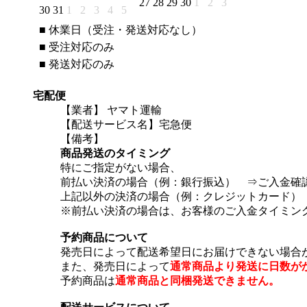
27
28
29
30
1
2
3
30
31
1
2
3
4
5
■
休業日（受注・発送対応なし）
■
受注対応のみ
■
発送対応のみ
宅配便
【業者】 ヤマト運輸
【配送サービス名】宅急便
【備考】
商品発送のタイミング
特にご指定がない場合、
前払い決済の場合（例：銀行振込） ⇒ご入金確認
上記以外の決済の場合（例：クレジットカード） 
※前払い決済の場合は、お客様のご入金タイミン
予約商品について
発売日によって配送希望日にお届けできない場合
また、発売日によって
通常商品より発送に日数が
予約商品は
通常商品と同梱発送できません。