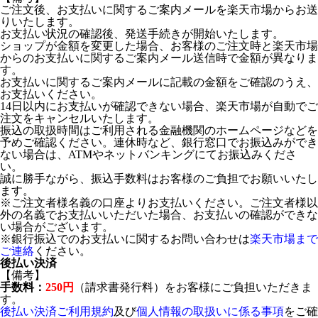
ご注文後、お支払いに関するご案内メールを楽天市場からお送
りいたします。
お支払い状況の確認後、発送手続きが開始いたします。
ショップが金額を変更した場合、お客様のご注文時と楽天市場
からのお支払いに関するご案内メール送信時で金額が異なりま
す。
お支払いに関するご案内メールに記載の金額をご確認のうえ、
お支払いください。
14日以内にお支払いが確認できない場合、楽天市場が自動でご
注文をキャンセルいたします。
振込の取扱時間はご利用される金融機関のホームページなどを
予めご確認ください。連休時など、銀行窓口でお振込みができ
ない場合は、ATMやネットバンキングにてお振込みくださ
い。
誠に勝手ながら、振込手数料はお客様のご負担でお願いいたし
ます。
※ご注文者様名義の口座よりお支払いください。ご注文者様以
外の名義でお支払いいただいた場合、お支払いの確認ができな
い場合がございます。
※銀行振込でのお支払いに関するお問い合わせは
楽天市場まで
ご連絡
ください。
後払い決済
【備考】
手数料：
250円
（請求書発行料）をお客様にご負担いただきま
す。
後払い決済ご利用規約
及び
個人情報の取扱いに係る事項
をご確