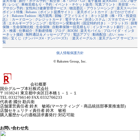
楽天市場
|
旅行・ホテル予約・航空券
|
本・DVD・CD
|
電子書籍 楽天Kobo
|
ゴルフ場予
約
|
レシピ
|
車検見積もり・予約
|
イベント・チケット販売
|
写真プリント
|
美容室・ヘ
アサロン予約
|
女性向け健康管理サービス
|
物流委託・アウトソーシング
|
楽天スーパー
ポイント特集
|
Rebates（ポイント提携サイト）
|
楽天ポイントカード
|
おでかけでポイ
ント
|
Rakuten Fashion
|
地方競馬
|
競輪
|
アフィリエイト
|
ネット証券（株・FX・投資信
託）
|
カードローン
|
クレジットカード
|
電子マネー
|
決済システム
|
スマホでカード決
済
|
エネルギープランニング
|
住宅ローン変動金利（固定特約付き）・フラット35
|
損害
保険・生命保険比較
|
生命保険
|
自動車保険一括見積もり
|
インターネット銀行
|
ニュー
ス・検索
|
仕事紹介
|
不動産情報
|
ブログ
|
ROOM
|
楽天モバイル
|
プロバイダ・インタ
ーネット接続
|
無料通話＆メッセージアプリ
|
電話アプリ
|
動画配信
|
占い
|
toto・
BIG
|
宝くじ（ナンバーズ4・ナンバーズ3）
|
楽天イーグルス
|
楽天グループ サービス一
覧
個人情報保護方針
© Rakuten Group, Inc.
会社概要
国分グループ本社株式会社
〒1038241 東京都中央区日本橋１－１－１
TEL:0332766140 FAX:0332766233
代表者
:
國分 勘兵衛
店舗運営責任者
:
鈴木 敏裕(マーケティング・商品統括部事業推進部)
店舗セキュリティ責任者
:
鈴木 敏裕
購入履歴からの適格請求書発行:対応可能
お問い合わせ先