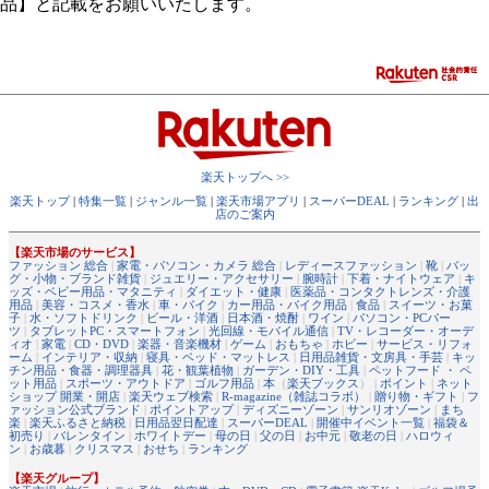
品】と記載をお願いいたします。
楽天トップへ >>
楽天トップ
|
特集一覧
|
ジャンル一覧
|
楽天市場アプリ
|
スーパーDEAL
|
ランキング
|
出
店のご案内
【楽天市場のサービス】
ファッション 総合
|
家電・パソコン・カメラ 総合
|
レディースファッション
|
靴
|
バッ
グ・小物・ブランド雑貨
|
ジュエリー・アクセサリー
|
腕時計
|
下着・ナイトウェア
|
キ
ッズ・ベビー用品・マタニティ
|
ダイエット・健康
|
医薬品・コンタクトレンズ・介護
用品
|
美容・コスメ・香水
|
車・バイク
|
カー用品・バイク用品
|
食品
|
スイーツ・お菓
子
|
水・ソフトドリンク
|
ビール・洋酒
|
日本酒・焼酎
|
ワイン
|
パソコン・PCパー
ツ
|
タブレットPC・スマートフォン
|
光回線・モバイル通信
|
TV・レコーダー・オーデ
ィオ
|
家電
|
CD・DVD
|
楽器・音楽機材
|
ゲーム
|
おもちゃ
|
ホビー
|
サービス・リフォ
ーム
|
インテリア・収納
|
寝具・ベッド・マットレス
|
日用品雑貨・文房具・手芸
|
キッ
チン用品・食器・調理器具
|
花・観葉植物
|
ガーデン・DIY・工具
|
ペットフード ・ ペ
ット用品
|
スポーツ・アウトドア
|
ゴルフ用品
|
本
（
楽天ブックス
） |
ポイント
|
ネット
ショップ 開業・開店
|
楽天ウェブ検索
|
R-magazine（雑誌コラボ）
|
贈り物・ギフト
|
フ
ァッション公式ブランド
|
ポイントアップ
|
ディズニーゾーン
|
サンリオゾーン
|
まち
楽
|
楽天ふるさと納税
|
日用品翌日配達
|
スーパーDEAL
|
開催中イベント一覧
|
福袋＆
初売り
|
バレンタイン
|
ホワイトデー
|
母の日
|
父の日
|
お中元
|
敬老の日
|
ハロウィ
ン
|
お歳暮
|
クリスマス
|
おせち
|
ランキング
【楽天グループ】