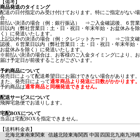
【備考】
商品発送のタイミング
配送の日付指定のみ受け付けております。特にご指定がない場
合、
前払い決済の場合（例：銀行振込） ⇒ご入金確認後、６営業
日以内（弊社営業日：土・日・祝日・年末年始・お盆休みを除
く）に発送いたします。
上記以外の決済の場合（例：クレジットカード） ⇒ご注文確
認後、６営業日以内（弊社営業日：土・日・祝日・年末年始・
お盆休みを除く）に発送いたします。
※前払い決済の場合は、お客様のご入金タイミングにより、お
届け予定日が前後することがございます。
予約商品について
発売日によって配送希望日にお届けできない場合があります。
また、発売日によって
通常商品より発送に日数がかかります。
予約商品は
通常商品と同梱発送できません。
配送サービスについて
飛脚宅急便でお送りします。
宅配BOXについて
当店は宅配BOXを指定できません。
【送料料金表】
北海
北東
南東
関東
信越
北陸
東海
関西
中国
四国
北九
南九
沖縄