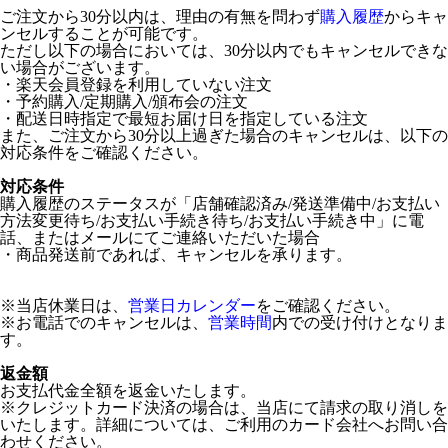
ご注文から30分以内は、理由の有無を問わず
購入履歴
からキャ
ンセルすることが可能です。
ただし以下の場合においては、30分以内でもキャンセルできな
い場合がございます。
・楽天会員登録を利用していない注文
・予約購入/定期購入/頒布会の注文
・配送日時指定で最短お届け日を指定している注文
また、ご注文から30分以上過ぎた場合のキャンセルは、以下の
対応条件をご確認ください。
対応条件
購入履歴のステータスが「店舗確認済み/発送準備中/お支払い
方法変更待ち/お支払い手続き待ち/お支払い手続き中」に電
話、またはメールにてご連絡いただいた場合
・商品発送前であれば、キャンセルを承ります。
※当店休業日は、
営業日カレンダー
をご確認ください。
※お電話でのキャンセルは、
営業時間
内での受け付けとなりま
す。
返金額
お支払代金全額を返金いたします。
※クレジットカード決済の場合は、当店にて請求の取り消しを
いたします。詳細については、ご利用のカード会社へお問い合
わせください。