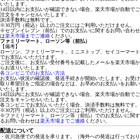
いたします。
14日以内にお支払いが確認できない場合、楽天市場が自動でご
注文をキャンセルいたします。
決済手数料は無料です。
※30万円（税込）以上のご注文にはご利用いただけません。
※セブンイレブン（前払）でのお支払いに関するお問い合わせ
は
楽天市場までご連絡
ください。
ファミリーマート、ローソン等（前払）
【備考】
ローソン、ファミリーマート、ミニストップ、セイコーマート
でお支払いいただけます。
ご注文後に、お支払い受付番号を記載したメールを楽天市場か
らお送りいたします。
各コンビニでのお支払い方法
お支払い状況の確認後、発送手続きが開始いたします。お受け
取り希望日をご指定の場合などは、お早めのお支払いをお願い
いたします。
14日以内にお支払いが確認できない場合、楽天市場が自動でご
注文をキャンセルいたします。
各コンビニでお支払いいただく場合、決済手数料は無料です。
※30万円（税込）以上のご注文にはご利用いただけません。
※ファミリーマート、ローソン等（前払）でのお支払いに関す
るお問い合わせは
楽天市場までご連絡
ください。
配送について
・佐川急便での発送を承ります。（海外への発送は行っており