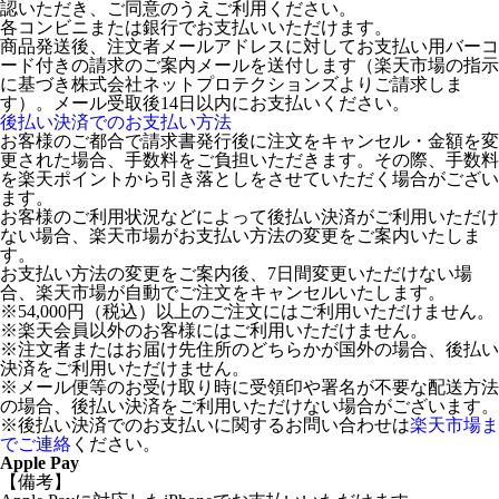
認いただき、ご同意のうえご利用ください。
各コンビニまたは銀行でお支払いいただけます。
商品発送後、注文者メールアドレスに対してお支払い用バーコ
ード付きの請求のご案内メールを送付します（楽天市場の指示
に基づき株式会社ネットプロテクションズよりご請求しま
す）。メール受取後14日以内にお支払いください。
後払い決済でのお支払い方法
お客様のご都合で請求書発行後に注文をキャンセル・金額を変
更された場合、手数料をご負担いただきます。その際、手数料
を楽天ポイントから引き落としをさせていただく場合がござい
ます。
お客様のご利用状況などによって後払い決済がご利用いただけ
ない場合、楽天市場がお支払い方法の変更をご案内いたしま
す。
お支払い方法の変更をご案内後、7日間変更いただけない場
合、楽天市場が自動でご注文をキャンセルいたします。
※54,000円（税込）以上のご注文にはご利用いただけません。
※楽天会員以外のお客様にはご利用いただけません。
※注文者またはお届け先住所のどちらかが国外の場合、後払い
決済をご利用いただけません。
※メール便等のお受け取り時に受領印や署名が不要な配送方法
の場合、後払い決済をご利用いただけない場合がございます。
※後払い決済でのお支払いに関するお問い合わせは
楽天市場ま
でご連絡
ください。
Apple Pay
【備考】