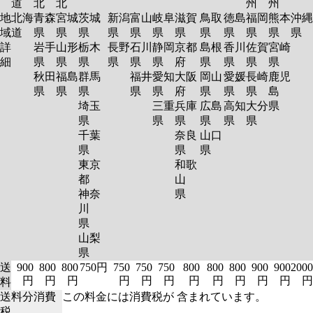
道
北
北
州
州
地
北海
青森
宮城
茨城
新潟
富山
岐阜
滋賀
鳥取
徳島
福岡
熊本
沖縄
域
道
県
県
県
県
県
県
県
県
県
県
県
県
詳
岩手
山形
栃木
長野
石川
静岡
京都
島根
香川
佐賀
宮崎
細
県
県
県
県
県
県
府
県
県
県
県
秋田
福島
群馬
福井
愛知
大阪
岡山
愛媛
長崎
鹿児
県
県
県
県
県
府
県
県
県
島
埼玉
三重
兵庫
広島
高知
大分
県
県
県
県
県
県
県
千葉
奈良
山口
県
県
県
東京
和歌
都
山
神奈
県
川
県
山梨
県
送
900
800
800
750円
750
750
750
800
800
800
900
900
2000
円
円
円
円
円
円
円
円
円
円
円
円
料
送料分消費
この料金には消費税が 含まれています。
税