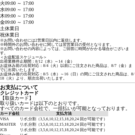
火
09:00 ～ 17:00
水
09:00 ～ 17:00
木
09:00 ～ 17:00
金
09:00 ～ 17:00
土
休業日
祝
休業日
※お問い合わせには2営業日以内に返信します。
※時間外のお問い合わせに関しては翌営業日の受付となります。
※お問い合わせの内容によっては、ご回答に時間がかかる場合がございま
す。

＜お盆配送スケジュール＞

出荷業務停止期間：8/12（水）～14（金）

お盆休み前の出荷対応：8/4（火）以前にご注文された商品は、8/7（金）ま
でに出荷いたします。

お盆休み後の出荷対応：8/5（水）～16（日）の間にご注文された商品は、8/
18（火）より、順次出荷いたします。
お支払について
クレジットカード
【取扱カード】
取り扱いカードは以下のとおりです。
すべてのカード会社で、一括払いが可能となっております。
カード会社
支払方法
VISA
リボ,分割（3,5,6,10,12,15,18,20,24 回が可能です）
MASTER
リボ,分割（3,5,6,10,12,15,18,20,24 回が可能です）
JCB
リボ,分割（3,5,6,10,12,15,18,20,24 回が可能です）