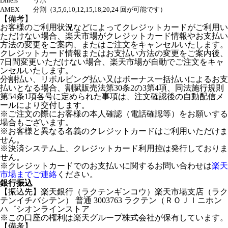
Diners
リボ
AMEX
分割（3,5,6,10,12,15,18,20,24 回が可能です）
【備考】
お客様のご利用状況などによってクレジットカードがご利用い
ただけない場合、楽天市場がクレジットカード情報やお支払い
方法の変更をご案内、またはご注文をキャンセルいたします。
クレジットカード情報またはお支払い方法の変更をご案内後、
7日間変更いただけない場合、楽天市場が自動でご注文をキャ
ンセルいたします。
分割払い、リボルビング払い又はボーナス一括払いによるお支
払いとなる場合、割賦販売法第30条2の3第4項、同法施行規則
第54条1項各号に定められた事項は、注文確認後の自動配信メ
ールにより交付します。
※ご注文の際にお客様の本人確認（電話確認等）をお願いする
場合もございます。
※お客様と異なる名義のクレジットカードはご利用いただけま
せん。
※決済システム上、クレジットカード利用控は発行しておりま
せん。
※クレジットカードでのお支払いに関するお問い合わせは
楽天
市場までご連絡
ください。
銀行振込
【振込先】楽天銀行（ラクテンギンコウ）楽天市場支店（ラク
テンイチバシテン） 普通 3003763 ラクテン（ＲＯＪＩニホン
ハ゛シオンラインストア
※この口座の権利は楽天グループ株式会社が保有しています。
【備考】