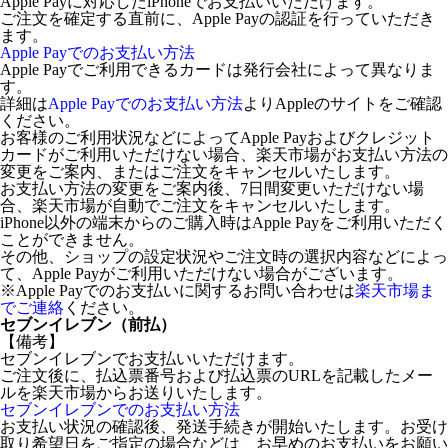
Apple Payに対応したiPhoneでお支払いいただけます。
ご注文を確定する直前に、Apple Payの認証を行っていただき
ます。
Apple Payでのお支払い方法
Apple Payでご利用できるカードは発行会社によって異なりま
す。
詳細は
Apple Payでのお支払い方法
よりAppleのサイトをご確認
ください。
お客様のご利用状況などによってApple Payおよびクレジット
カードがご利用いただけない場合、楽天市場がお支払い方法の
変更をご案内、またはご注文をキャンセルいたします。
お支払い方法の変更をご案内後、7日間変更いただけない場
合、楽天市場が自動でご注文をキャンセルいたします。
iPhone以外の端末からのご購入時はApple Payをご利用いただく
ことができません。
その他、ショップの設定状況やご注文時の選択内容などによっ
て、Apple Payがご利用いただけない場合がございます。
※Apple Payでのお支払いに関するお問い合わせは
楽天市場ま
でご連絡
ください。
セブンイレブン（前払）
【備考】
セブンイレブンでお支払いいただけます。
ご注文後に、払込票番号および払込票のURLを記載したメー
ルを楽天市場からお送りいたします。
セブンイレブンでのお支払い方法
お支払い状況の確認後、発送手続きが開始いたします。お受け
取り希望日をご指定の場合などは、お早めのお支払いをお願い