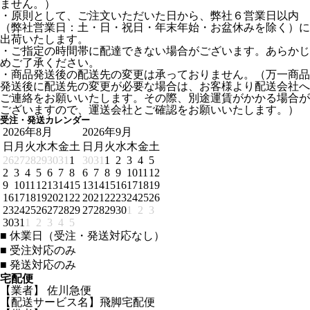
ません。）
・原則として、ご注文いただいた日から、弊社６営業日以内
（弊社営業日：土・日・祝日・年末年始・お盆休みを除く）に
出荷いたします。
・ご指定の時間帯に配達できない場合がございます。あらかじ
めご了承ください。
・商品発送後の配送先の変更は承っておりません。（万一商品
発送後に配送先の変更が必要な場合は、お客様より配送会社へ
ご連絡をお願いいたします。その際、別途運賃がかかる場合が
ございますので、運送会社とご確認をお願いいたします。）
受注・発送カレンダー
2026年8月
2026年9月
日
月
火
水
木
金
土
日
月
火
水
木
金
土
26
27
28
29
30
31
1
30
31
1
2
3
4
5
2
3
4
5
6
7
8
6
7
8
9
10
11
12
9
10
11
12
13
14
15
13
14
15
16
17
18
19
16
17
18
19
20
21
22
20
21
22
23
24
25
26
23
24
25
26
27
28
29
27
28
29
30
1
2
3
30
31
1
2
3
4
5
■
休業日（受注・発送対応なし）
■
受注対応のみ
■
発送対応のみ
宅配便
【業者】 佐川急便
【配送サービス名】飛脚宅配便