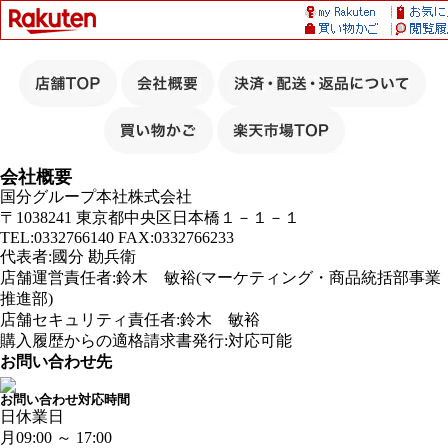
会社概要
国分グループ本社株式会社
〒1038241 東京都中央区日本橋１－１－１
TEL:0332766140 FAX:0332766233
代表者:國分 勘兵衛
店舗運営責任者:鈴木 敏裕(マーケティング・商品統括部事業
推進部)
店舗セキュリティ責任者:鈴木 敏裕
購入履歴からの適格請求書発行:対応可能
お問い合わせ先
お問い合わせ対応時間
日
休業日
月
09:00 ～ 17:00