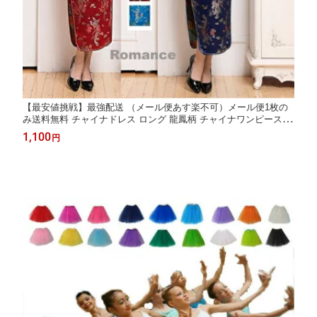
【最安値挑戦】最強配送 （メール便あす楽不可）メール便1枚の
み送料無料 チャイナドレス ロング 龍鳳柄 チャイナワンピース 半
袖 チャイナドレスハロウィン仮装 コスチューム コスプレ 仮装 S
1,100
円
M L XL XXL XXXL 2L 3L 10色 大きサイズ