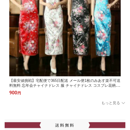
【最安値挑戦】宅配便で365日配送 メール便1枚のみあす楽不可送
料無料 忘年会チャイナドレス 服 チャイナドレス コスプレ花柄の
チャイナドレス ロング丈チャイナドレス 無袖ハロウィン S〜X
900
円
XL大きサイズシルクタッチ 仮装
もっと見る