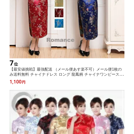
7
位
【最安値挑戦】最強配送 （メール便あす楽不可）メール便1枚の
み送料無料 チャイナドレス ロング 龍鳳柄 チャイナワンピース 半
袖 チャイナドレスハロウィン仮装 コスチューム コスプレ 仮装 S
1,100
円
M L XL XXL XXXL 2L 3L 10色 大きサイズ