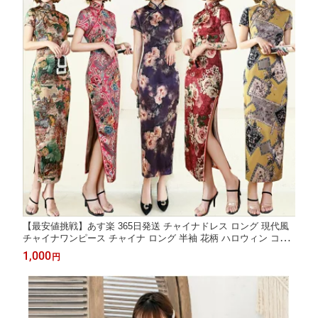
【最安値挑戦】あす楽 365日発送 チャイナドレス ロング 現代風
チャイナワンピース チャイナ ロング 半袖 花柄 ハロウィン コス
プレ コスチューム 春 夏 秋 冬 S M L LL LLL XL XXL
1,000
円