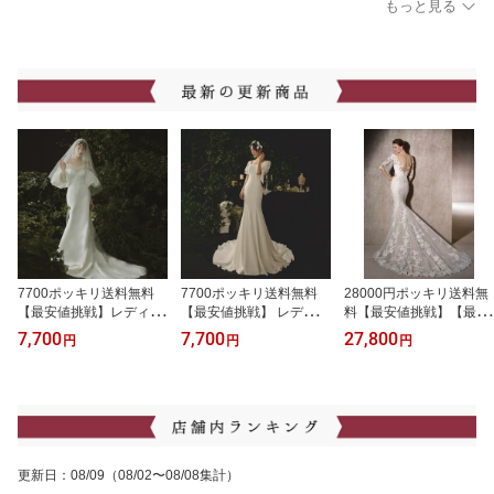
もっと見る
7700ポッキリ送料無料
7700ポッキリ送料無料
28000円ポッキリ送料無
【最安値挑戦】レディー
【最安値挑戦】 レディー
料【最安値挑戦】【最安
ス ウエディングドレス
ス ウエディングドレス
値挑戦】レディース ウェ
7,700
7,700
27,800
円
円
円
二次会 ウエディングドレ
二次会 ウエディングドレ
ディングドレス ドレス
ス 花嫁ドレス 二次会ド
ス 花嫁ドレス 二次会ド
ロングドレス マーメイド
レス 花嫁 ドレス オフシ
レス 花嫁 ドレス オフシ
エレガント 花嫁ドレス
ョルダー オフショル ウ
ョルダー オフショル ウ
パーディードレス レース
エディングドレス 前撮り
エディングドレス 前撮り
フォーマル 結婚式 披露
宴 二次会 パーティー 演
奏会
更新日
：
08/09
（08/02〜08/08集計）