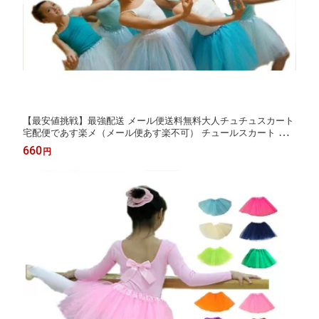
【最安値挑戦】最強配送 メール便送料無料大人チュチュスカート
宅配便であす楽メ（メール便あす楽不可） チュールスカート チ
ュチュ スカート コスプレ チュチュスカート 大人 ダンス衣装 キ
660
円
ッズ 衣装 発表会 TUTU カラーパニエ コスチューム 裏地なし透け