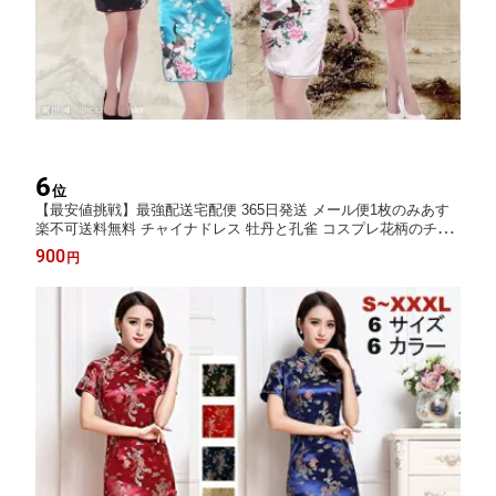
6
位
【最安値挑戦】最強配送宅配便 365日発送 メール便1枚のみあす
楽不可送料無料 チャイナドレス 牡丹と孔雀 コスプレ花柄のチャ
イナドレス ミニ チャイナドレス 無袖 ショートあす楽宅配便
900
円
のみハロウィン祭りS〜XXL大きサイズシルクタッチ