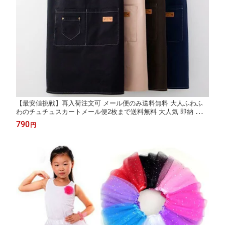
【最安値挑戦】再入荷注文可 メール便のみ送料無料 大人ふわふ
わのチュチュスカートメール便2枚まで送料無料 大人気 即納 翌日
配送 デニム風 エプロン デニム風 おしゃれ 男女兼用 袋付き 携帯
790
円
入れ 便利 4色