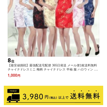
8
位
【最安値挑戦】最強配送宅配便 365日発送 メール便1枚送料無料
チャイナドレスミニ 梅柄 チャイナドレス 半袖 服 ハロウィン 忘
年会 仮装 コスチューム コスプレ S M L 2L 3L XL XXL XXXL 大
1,000
円
きサイズ チャイナ服 ワンピース 結婚式 セクシー ショート