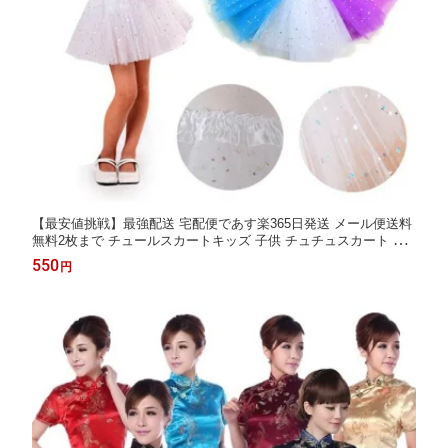
【最安値挑戦】最強配送 宅配便であす楽365日発送 メール便送料
無料2枚まで チュールスカートキッズ 子供 チュチュスカート キ
ッズ パニエ 子供 ダンス コスチューム 星柄 水玉柄 コスプレ スカ
550
円
ート キッズ 子供 春 夏 秋 冬 忘年会 発表会 運動会 新年会