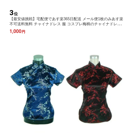
3
位
【最安値挑戦】宅配便であす楽365日配送 メール便1枚のみあす楽
不可送料無料 チャイナドレス 服 コスプレ梅柄のチャイナドレス
ロング チャイナドレス 半袖ハロウィン S〜XXL大きサイズ
1,000
円
仮装 10色ワンピース