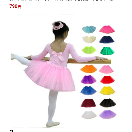
配送 デニム風 エプロン デニム風 おしゃれ 男女兼用 袋付き 携帯
790
円
入れ 便利 4色