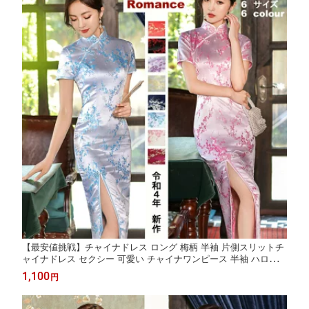
【最安値挑戦】チャイナドレス ロング 梅柄 半袖 片側スリットチ
ャイナドレス セクシー 可愛い チャイナワンピース 半袖 ハロウィ
ン 仮装 コスチューム コスプレ S M L XL XXL XXXL 2L 3L 9色 大
1,100
円
きサイズ赤 黒 ワインレッド 紺 ブラック ピンク ブルー ゴールド