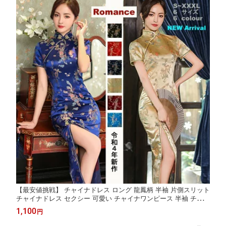
【最安値挑戦】 チャイナドレス ロング 龍鳳柄 半袖 片側スリット
チャイナドレス セクシー 可愛い チャイナワンピース 半袖 チャイ
ナドレス ハロウィン 仮装 コスチューム コスプレ 仮装 S M L XL
1,100
円
XXL XXXL 2L 3L 6色 大きサイズ赤 黒 ワインレッド 紺 ブラック