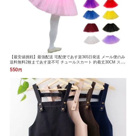
【最安値挑戦】最強配送 宅配便であす楽365日発送 メール便のみ
送料無料2枚まであす楽不可 チュールスカート 約着丈30CM スカ
ート 子供 チュチュスカート コスプレ キッズ ダンス衣装 20色 忘
550
円
年会 TUTU パニエ コスチューム ダンス衣装 イベント ハロウィン
仮装