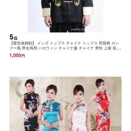
5
位
【最安値挑戦】 メンズ トップス チャイナ トップス 双龍柄 カン
フー風 男女両用 ハロウィン チャイナ服 チャイナ 男性 上着 長袖
民族 忘年会 ジャケット
1,000
円