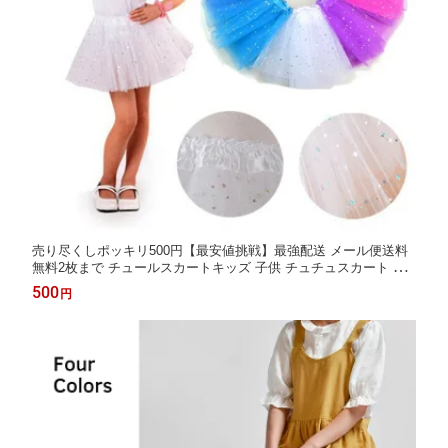
売り尽くしポッキリ500円【最安値挑戦】最強配送 メール便送料
無料2枚まで チュールスカートキッズ 子供 チュチュスカート キ
ッズ パニエ 子供 ダンス コスチューム 星柄 水玉柄 コスプレ スカ
500
円
ート キッズ 子供 春 夏 秋 冬 忘年会 発表会 運動会 新年会