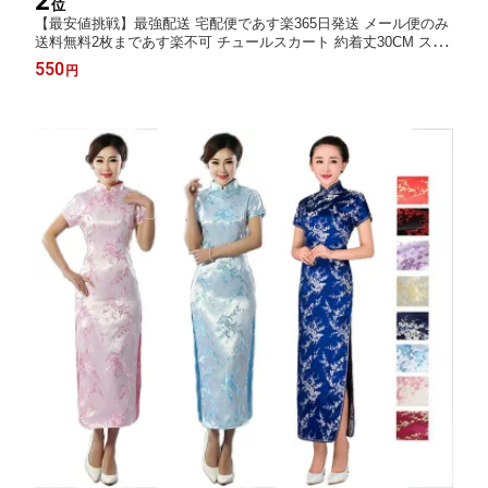
2
位
【最安値挑戦】最強配送 宅配便であす楽365日発送 メール便のみ
送料無料2枚まであす楽不可 チュールスカート 約着丈30CM スカ
ート 子供 チュチュスカート コスプレ キッズ ダンス衣装 20色 忘
550
円
年会 TUTU パニエ コスチューム ダンス衣装 イベント ハロウィン
仮装