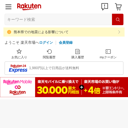
熊本県での地震による影響について
ようこそ 楽天市場へ
ログイン
会員登録
お気に入り
閲覧履歴
購入履歴
myクーポン
1,980円以上で日用品が送料無料