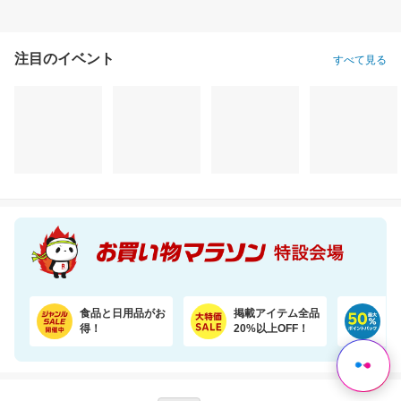
注目のイベント
すべて見る
食品と日用品がお
掲載アイテム全品
日
得！
20%以上OFF！
ポ