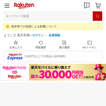
熊本県での地震による影響について
ようこそ 楽天市場へ
ログイン
会員登録
お気に入り
閲覧履歴
購入履歴
myクーポン
1,980円以上で日用品が送料無料