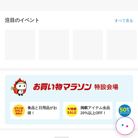
注目のイベント
すべて見る
レビュー累計1.2万件 無香料の国産エプソムソルト入浴剤で汗ばむ肌もすっきり
＼半額！楽天1位★／1袋で4.5兆個の乳酸菌を配合！毎日の調子を考えた乳酸菌サプリ
1,462円
2,640円
3,
割引価格
半額以下
割引価格
1,235
1,320
3,530
円
円
円