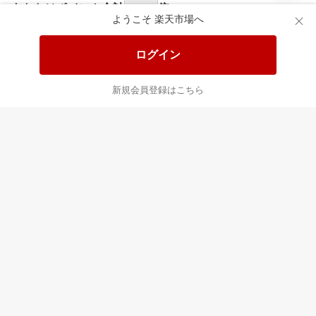
食品と日用品がお
掲載アイテム全品
日
得！
20%以上OFF！
ポ
ようこそ 楽天市場へ
ログイン
あなたはポイント
合計
倍
新規会員登録はこちら
最近チェックした商品
すべて見る