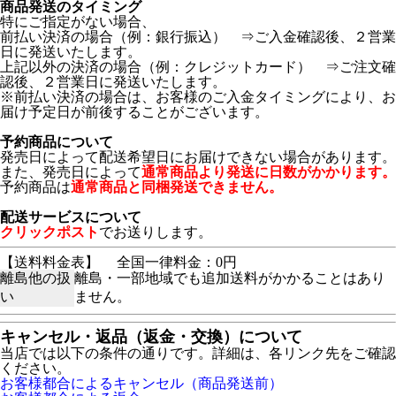
商品発送のタイミング
特にご指定がない場合、
前払い決済の場合（例：銀行振込） ⇒ご入金確認後、２営業
日に発送いたします。
上記以外の決済の場合（例：クレジットカード） ⇒ご注文確
認後、２営業日に発送いたします。
※前払い決済の場合は、お客様のご入金タイミングにより、お
届け予定日が前後することがございます。
予約商品について
発売日によって配送希望日にお届けできない場合があります。
また、発売日によって
通常商品より発送に日数がかかります。
予約商品は
通常商品と同梱発送できません。
配送サービスについて
クリックポスト
でお送りします。
【送料料金表】
全国一律料金：0円
離島他の扱
離島・一部地域でも追加送料がかかることはあり
い
ません。
キャンセル・返品（返金・交換）について
当店では以下の条件の通りです。詳細は、各リンク先をご確認
ください。
お客様都合によるキャンセル（商品発送前）