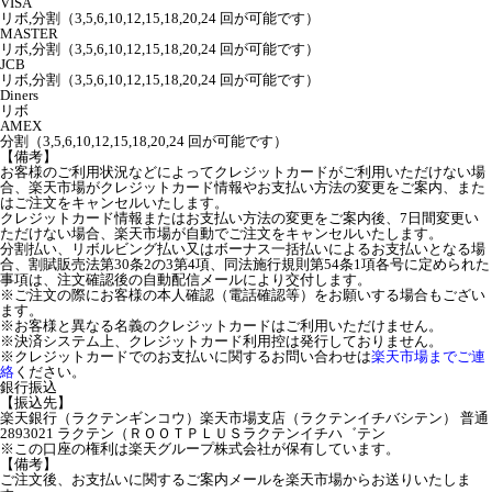
VISA
リボ,分割（3,5,6,10,12,15,18,20,24 回が可能です）
MASTER
リボ,分割（3,5,6,10,12,15,18,20,24 回が可能です）
JCB
リボ,分割（3,5,6,10,12,15,18,20,24 回が可能です）
Diners
リボ
AMEX
分割（3,5,6,10,12,15,18,20,24 回が可能です）
【備考】
お客様のご利用状況などによってクレジットカードがご利用いただけない場
合、楽天市場がクレジットカード情報やお支払い方法の変更をご案内、また
はご注文をキャンセルいたします。
クレジットカード情報またはお支払い方法の変更をご案内後、7日間変更い
ただけない場合、楽天市場が自動でご注文をキャンセルいたします。
分割払い、リボルビング払い又はボーナス一括払いによるお支払いとなる場
合、割賦販売法第30条2の3第4項、同法施行規則第54条1項各号に定められた
事項は、注文確認後の自動配信メールにより交付します。
※ご注文の際にお客様の本人確認（電話確認等）をお願いする場合もござい
ます。
※お客様と異なる名義のクレジットカードはご利用いただけません。
※決済システム上、クレジットカード利用控は発行しておりません。
※クレジットカードでのお支払いに関するお問い合わせは
楽天市場までご連
絡
ください。
銀行振込
【振込先】
楽天銀行（ラクテンギンコウ）楽天市場支店（ラクテンイチバシテン） 普通
2893021 ラクテン（ＲＯＯＴＰＬＵＳラクテンイチハ゛テン
※この口座の権利は楽天グループ株式会社が保有しています。
【備考】
ご注文後、お支払いに関するご案内メールを楽天市場からお送りいたしま