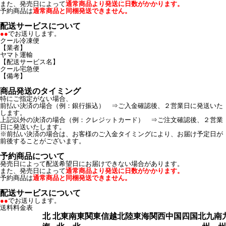
また、発売日によって
通常商品より発送に日数がかかります。
予約商品は
通常商品と同梱発送できません。
配送サービスについて
●●
でお送りします。
クール冷凍便
【業者】
ヤマト運輸
【配送サービス名】
クール宅急便
【備考】
商品発送のタイミング
特にご指定がない場合、
前払い決済の場合（例：銀行振込） ⇒ご入金確認後、２営業日に発送いた
します。
上記以外の決済の場合（例：クレジットカード） ⇒ご注文確認後、２営業
日に発送いたします。
※前払い決済の場合は、お客様のご入金タイミングにより、お届け予定日が
前後することがございます。
予約商品について
発売日によって配送希望日にお届けできない場合があります。
また、発売日によって
通常商品より発送に日数がかかります。
予約商品は
通常商品と同梱発送できません。
配送サービスについて
●●
でお送りします。
送料料金表
北
北東
南東
関東
信越
北陸
東海
関西
中国
四国
北九
南