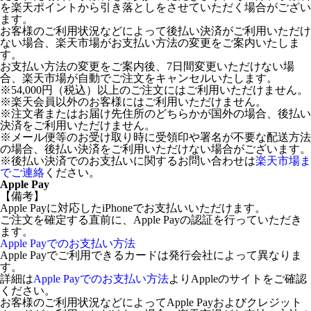
を楽天ポイントから引き落としをさせていただく場合がござい
ます。
お客様のご利用状況などによって後払い決済がご利用いただけ
ない場合、楽天市場がお支払い方法の変更をご案内いたしま
す。
お支払い方法の変更をご案内後、7日間変更いただけない場
合、楽天市場が自動でご注文をキャンセルいたします。
※54,000円（税込）以上のご注文にはご利用いただけません。
※楽天会員以外のお客様にはご利用いただけません。
※注文者またはお届け先住所のどちらかが国外の場合、後払い
決済をご利用いただけません。
※メール便等のお受け取り時に受領印や署名が不要な配送方法
の場合、後払い決済をご利用いただけない場合がございます。
※後払い決済でのお支払いに関するお問い合わせは
楽天市場ま
でご連絡
ください。
Apple Pay
【備考】
Apple Payに対応したiPhoneでお支払いいただけます。
ご注文を確定する直前に、Apple Payの認証を行っていただき
ます。
Apple Payでのお支払い方法
Apple Payでご利用できるカードは発行会社によって異なりま
す。
詳細は
Apple Payでのお支払い方法
よりAppleのサイトをご確認
ください。
お客様のご利用状況などによってApple Payおよびクレジット