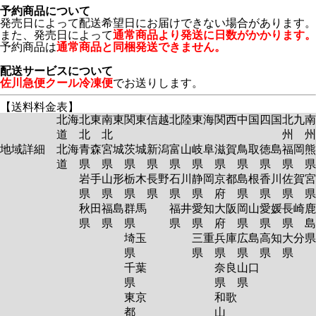
予約商品について
発売日によって配送希望日にお届けできない場合があります。
また、発売日によって
通常商品より発送に日数がかかります。
予約商品は
通常商品と同梱発送できません。
配送サービスについて
佐川急便クール冷凍便
でお送りします。
【送料料金表】
北海
北東
南東
関東
信越
北陸
東海
関西
中国
四国
北九
南
道
北
北
州
州
地域詳細
北海
青森
宮城
茨城
新潟
富山
岐阜
滋賀
鳥取
徳島
福岡
熊
道
県
県
県
県
県
県
県
県
県
県
岩手
山形
栃木
長野
石川
静岡
京都
島根
香川
佐賀
宮
県
県
県
県
県
県
府
県
県
県
秋田
福島
群馬
福井
愛知
大阪
岡山
愛媛
長崎
鹿
県
県
県
県
県
府
県
県
県
島
埼玉
三重
兵庫
広島
高知
大分
県
県
県
県
県
県
千葉
奈良
山口
県
県
県
東京
和歌
都
山