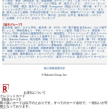
チン用品・食器・調理器具
|
花・観葉植物
|
ガーデン・DIY・工具
|
ペットフード ・ ペ
ット用品
|
スポーツ・アウトドア
|
ゴルフ用品
|
本
（
楽天ブックス
） |
ポイント
|
ネット
ショップ 開業・開店
|
楽天ウェブ検索
|
R-magazine（雑誌コラボ）
|
贈り物・ギフト
|
フ
ァッション公式ブランド
|
ポイントアップ
|
ディズニーゾーン
|
サンリオゾーン
|
まち
楽
|
楽天ふるさと納税
|
日用品翌日配達
|
スーパーDEAL
|
開催中イベント一覧
|
福袋＆
初売り
|
バレンタイン
|
ホワイトデー
|
母の日
|
父の日
|
お中元
|
敬老の日
|
ハロウィ
ン
|
お歳暮
|
クリスマス
|
おせち
|
ランキング
【楽天グループ】
楽天市場
|
旅行・ホテル予約・航空券
|
本・DVD・CD
|
電子書籍 楽天Kobo
|
ゴルフ場予
約
|
レシピ
|
車検見積もり・予約
|
イベント・チケット販売
|
写真プリント
|
美容室・ヘ
アサロン予約
|
女性向け健康管理サービス
|
物流委託・アウトソーシング
|
楽天スーパー
ポイント特集
|
Rebates（ポイント提携サイト）
|
楽天ポイントカード
|
おでかけでポイ
ント
|
Rakuten Fashion
|
地方競馬
|
競輪
|
アフィリエイト
|
ネット証券（株・FX・投資信
託）
|
カードローン
|
クレジットカード
|
電子マネー
|
決済システム
|
スマホでカード決
済
|
エネルギープランニング
|
住宅ローン変動金利（固定特約付き）・フラット35
|
損害
保険・生命保険比較
|
生命保険
|
自動車保険一括見積もり
|
インターネット銀行
|
ニュー
ス・検索
|
仕事紹介
|
不動産情報
|
ブログ
|
ROOM
|
楽天モバイル
|
プロバイダ・インタ
ーネット接続
|
無料通話＆メッセージアプリ
|
電話アプリ
|
動画配信
|
占い
|
toto・
BIG
|
宝くじ（ナンバーズ4・ナンバーズ3）
|
楽天イーグルス
|
楽天グループ サービス一
覧
個人情報保護方針
© Rakuten Group, Inc.
お支払について
クレジットカード
【取扱カード】
取り扱いカードは以下のとおりです。すべてのカード会社で、一括払いが可
能となっております。