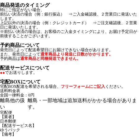
商品発送のタイミング
特にご指定がない場合、
前払い決済の場合（例：銀行振込） ⇒ご入金確認後、２営業日に発送いた
します。
上記以外の決済の場合（例：クレジットカード） ⇒ご注文確認後、２営業
日に発送いたします。
※前払い決済の場合は、お客様のご入金タイミングにより、お届け予定日が
前後することがございます。
予約商品について
発売日によって配送希望日にお届けできない場合があります。
また、発売日によって
通常商品より発送に日数がかかります。
予約商品は
通常商品と同梱発送できません。
配送サービスについて
●●
でお送りします。
宅配BOXについて
宅配BOX配達を希望される場合、
フリーフォームにご記入
ください。
送料料金表
全国一律料金：0円
離島他の扱
離島・一部地域は追加送料がかかる場合がありま
い
す。
宅配便
【業者】
日本郵便
【配送サービス名】
ゆうパック
【備考】