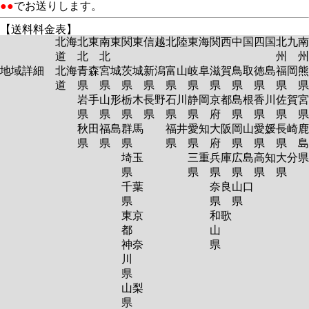
●●
でお送りします。
【送料料金表】
北海
北東
南東
関東
信越
北陸
東海
関西
中国
四国
北九
南
道
北
北
州
州
地域詳細
北海
青森
宮城
茨城
新潟
富山
岐阜
滋賀
鳥取
徳島
福岡
熊
道
県
県
県
県
県
県
県
県
県
県
岩手
山形
栃木
長野
石川
静岡
京都
島根
香川
佐賀
宮
県
県
県
県
県
県
府
県
県
県
秋田
福島
群馬
福井
愛知
大阪
岡山
愛媛
長崎
鹿
県
県
県
県
県
府
県
県
県
島
埼玉
三重
兵庫
広島
高知
大分
県
県
県
県
県
県
千葉
奈良
山口
県
県
県
東京
和歌
都
山
神奈
県
川
県
山梨
県