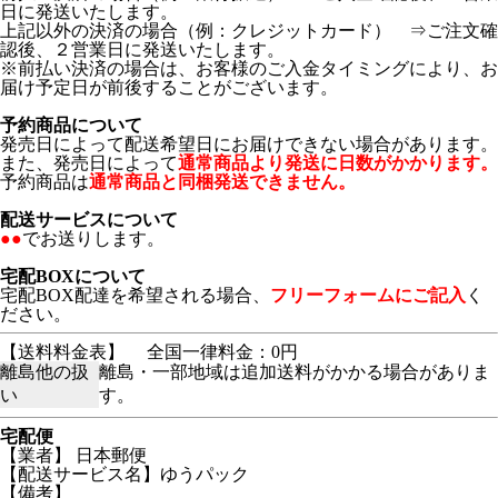
日に発送いたします。
上記以外の決済の場合（例：クレジットカード） ⇒ご注文確
認後、２営業日に発送いたします。
※前払い決済の場合は、お客様のご入金タイミングにより、お
届け予定日が前後することがございます。
予約商品について
発売日によって配送希望日にお届けできない場合があります。
また、発売日によって
通常商品より発送に日数がかかります。
予約商品は
通常商品と同梱発送できません。
配送サービスについて
●●
でお送りします。
宅配BOXについて
宅配BOX配達を希望される場合、
フリーフォームにご記入
く
ださい。
【送料料金表】
全国一律料金：0円
離島他の扱
離島・一部地域は追加送料がかかる場合がありま
い
す。
宅配便
【業者】 日本郵便
【配送サービス名】ゆうパック
【備考】