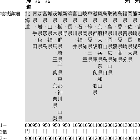
海
北
北
州
州
道
地域詳細
北
青森
宮城
茨城
新潟
富山
岐阜
滋賀
鳥取
徳島
福岡
熊
海
県
県
県
県
県
県
県
県
県
県
県
道
・岩
・山
・栃
・長
・石
・静
・京
・島
・香
・佐
・
手県
形県
木県
野県
川県
岡県
都府
根県
川県
賀県
崎
・秋
・福
・群
・福
・愛
・大
・岡
・愛
・長
・
田県
島県
馬県
井県
知県
阪府
山県
媛県
崎県
児
・埼
・三
・兵
・広
・高
・大
県
玉県
重県
庫県
島県
知県
分県
・千
・奈
・山
葉県
良県
口県
・東
・和
京都
歌山
・神
県
奈川
県
・山
梨県
1～
800
950
950
950
950
1050
1050
1100
1200
1200
1300
130
円
円
円
円
円
円
円
円
円
円
円
円
2個
3～
900
1050
1050
1050
1050
1150
1150
1200
1300
1300
1400
140