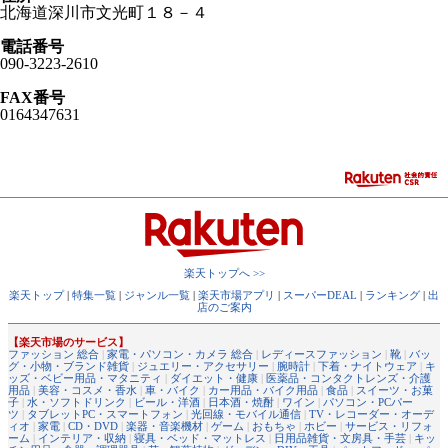
北海道深川市文光町１８－４
電話番号
090-3223-2610
FAX番号
0164347631
楽天トップへ >>
楽天トップ
|
特集一覧
|
ジャンル一覧
|
楽天市場アプリ
|
スーパーDEAL
|
ランキング
|
出
店のご案内
【楽天市場のサービス】
ファッション 総合
|
家電・パソコン・カメラ 総合
|
レディースファッション
|
靴
|
バッ
グ・小物・ブランド雑貨
|
ジュエリー・アクセサリー
|
腕時計
|
下着・ナイトウェア
|
キ
ッズ・ベビー用品・マタニティ
|
ダイエット・健康
|
医薬品・コンタクトレンズ・介護
用品
|
美容・コスメ・香水
|
車・バイク
|
カー用品・バイク用品
|
食品
|
スイーツ・お菓
子
|
水・ソフトドリンク
|
ビール・洋酒
|
日本酒・焼酎
|
ワイン
|
パソコン・PCパー
ツ
|
タブレットPC・スマートフォン
|
光回線・モバイル通信
|
TV・レコーダー・オーデ
ィオ
|
家電
|
CD・DVD
|
楽器・音楽機材
|
ゲーム
|
おもちゃ
|
ホビー
|
サービス・リフォ
ーム
|
インテリア・収納
|
寝具・ベッド・マットレス
|
日用品雑貨・文房具・手芸
|
キッ