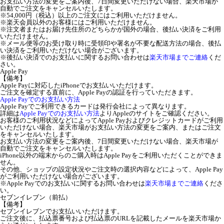
お支払い方法の変更をご案内後、7日間変更いただけない場合、楽天市場が
自動でご注文をキャンセルいたします。
※54,000円（税込）以上のご注文にはご利用いただけません。
※楽天会員以外のお客様にはご利用いただけません。
※注文者またはお届け先住所のどちらかが国外の場合、後払い決済をご利用
いただけません。
※メール便等のお受け取り時に受領印や署名が不要な配送方法の場合、後払
い決済をご利用いただけない場合がございます。
※後払い決済でのお支払いに関するお問い合わせは
楽天市場までご連絡
くだ
さい。
Apple Pay
【備考】
Apple Payに対応したiPhoneでお支払いいただけます。
ご注文を確定する直前に、Apple Payの認証を行っていただきます。
Apple Payでのお支払い方法
Apple Payでご利用できるカードは発行会社によって異なります。
詳細は
Apple Payでのお支払い方法
よりAppleのサイトをご確認ください。
お客様のご利用状況などによってApple Payおよびクレジットカードがご利用
いただけない場合、楽天市場がお支払い方法の変更をご案内、またはご注文
をキャンセルいたします。
お支払い方法の変更をご案内後、7日間変更いただけない場合、楽天市場が
自動でご注文をキャンセルいたします。
iPhone以外の端末からのご購入時はApple Payをご利用いただくことができま
せん。
その他、ショップの設定状況やご注文時の選択内容などによって、Apple Pay
がご利用いただけない場合がございます。
※Apple Payでのお支払いに関するお問い合わせは
楽天市場までご連絡
くださ
い。
セブンイレブン（前払）
【備考】
セブンイレブンでお支払いいただけます。
ご注文後に、払込票番号および払込票のURLを記載したメールを楽天市場か