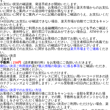
す。
お支払い状況の確認後、発送手続きが開始いたします。
ショップが金額を変更した場合、お客様のご注文時と楽天市場からのお支払
いに関するご案内メール送信時で金額が異なります。
お支払いに関するご案内メールに記載の金額をご確認のうえ、お支払いくだ
さい。
14日以内にお支払いが確認できない場合、楽天市場が自動でご注文をキャン
セルいたします。
振込の取扱時間はご利用される金融機関のホームページなどを予めご確認く
ださい。連休時など、銀行窓口でお振込みができない場合は、ATMやネット
バンキングにてお振込みください。
誠に勝手ながら、振込手数料はお客様のご負担でお願いいたします。
※ご注文者様名義の口座よりお支払いください。ご注文者様以外の名義でお
支払いいただいた場合、お支払いの確認ができない場合がございます。
※銀行振込でのお支払いに関するお問い合わせは
楽天市場までご連絡
くださ
い。
後払い決済
【備考】
手数料：
250円
（請求書発行料）をお客様にご負担いただきます。
後払い決済ご利用規約
及び
個人情報の取扱いに係る事項
をご確認いただき、
ご同意のうえご利用ください。
各コンビニまたは銀行でお支払いいただけます。
商品発送後、注文者メールアドレスに対してお支払い用バーコード付きの請
求のご案内メールを送付します（楽天市場の指示に基づき株式会社ネットプ
ロテクションズよりご請求します）。メール受取後14日以内にお支払いくだ
さい。
後払い決済でのお支払い方法
お客様のご都合で請求書発行後に注文をキャンセル・金額を変更された場
合、手数料をご負担いただきます。その際、手数料を楽天ポイントから引き
落としをさせていただく場合がございます。
お客様のご利用状況などによって後払い決済がご利用いただけない場合、楽
天市場がお支払い方法の変更をご案内いたします。