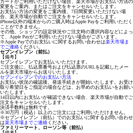
カードがご利用いただけない場合、楽天市場がお支払い方法の
変更をご案内、またはご注文をキャンセルいたします。
お支払い方法の変更をご案内後、7日間変更いただけない場
合、楽天市場が自動でご注文をキャンセルいたします。
iPhone以外の端末からのご購入時はApple Payをご利用いただく
ことができません。
その他、ショップの設定状況やご注文時の選択内容などによっ
て、Apple Payがご利用いただけない場合がございます。
※Apple Payでのお支払いに関するお問い合わせは
楽天市場ま
でご連絡
ください。
セブンイレブン（前払）
【備考】
セブンイレブンでお支払いいただけます。
ご注文後に、払込票番号および払込票のURLを記載したメー
ルを楽天市場からお送りいたします。
セブンイレブンでのお支払い方法
お支払い状況の確認後、発送手続きが開始いたします。お受け
取り希望日をご指定の場合などは、お早めのお支払いをお願い
いたします。
14日以内にお支払いが確認できない場合、楽天市場が自動でご
注文をキャンセルいたします。
決済手数料は無料です。
※30万円（税込）以上のご注文にはご利用いただけません。
※セブンイレブン（前払）でのお支払いに関するお問い合わせ
は
楽天市場までご連絡
ください。
ファミリーマート、ローソン等（前払）
【備考】