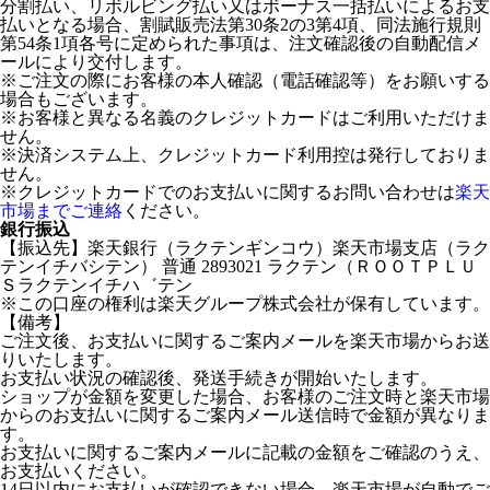
分割払い、リボルビング払い又はボーナス一括払いによるお支
払いとなる場合、割賦販売法第30条2の3第4項、同法施行規則
第54条1項各号に定められた事項は、注文確認後の自動配信メ
ールにより交付します。
※ご注文の際にお客様の本人確認（電話確認等）をお願いする
場合もございます。
※お客様と異なる名義のクレジットカードはご利用いただけま
せん。
※決済システム上、クレジットカード利用控は発行しておりま
せん。
※クレジットカードでのお支払いに関するお問い合わせは
楽天
市場までご連絡
ください。
銀行振込
【振込先】楽天銀行（ラクテンギンコウ）楽天市場支店（ラク
テンイチバシテン） 普通 2893021 ラクテン（ＲＯＯＴＰＬＵ
Ｓラクテンイチハ゛テン
※この口座の権利は楽天グループ株式会社が保有しています。
【備考】
ご注文後、お支払いに関するご案内メールを楽天市場からお送
りいたします。
お支払い状況の確認後、発送手続きが開始いたします。
ショップが金額を変更した場合、お客様のご注文時と楽天市場
からのお支払いに関するご案内メール送信時で金額が異なりま
す。
お支払いに関するご案内メールに記載の金額をご確認のうえ、
お支払いください。
14日以内にお支払いが確認できない場合、楽天市場が自動でご