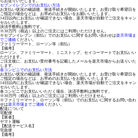
らお送りいたします。
セブンイレブンでのお支払い方法
お支払い状況の確認後、発送手続きが開始いたします。お受け取り希望日を
ご指定の場合などは、お早めのお支払いをお願いいたします。
14日以内にお支払いが確認できない場合、楽天市場が自動でご注文をキャン
セルいたします。
決済手数料は無料です。
※30万円（税込）以上のご注文にはご利用いただけません。
※セブンイレブン（前払）でのお支払いに関するお問い合わせは
楽天市場ま
でご連絡
ください。
ファミリーマート、ローソン等（前払）
【備考】
ローソン、ファミリーマート、ミニストップ、セイコーマートでお支払いい
ただけます。
ご注文後に、お支払い受付番号を記載したメールを楽天市場からお送りいた
します。
各コンビニでのお支払い方法
お支払い状況の確認後、発送手続きが開始いたします。お受け取り希望日を
ご指定の場合などは、お早めのお支払いをお願いいたします。
14日以内にお支払いが確認できない場合、楽天市場が自動でご注文をキャン
セルいたします。
各コンビニでお支払いいただく場合、決済手数料は無料です。
※30万円（税込）以上のご注文にはご利用いただけません。
※ファミリーマート、ローソン等（前払）でのお支払いに関するお問い合わ
せは
楽天市場までご連絡
ください。
配送について
宅配便
【業者】
ヤマト運輸
【配送サービス名】
宅急便
【備考】