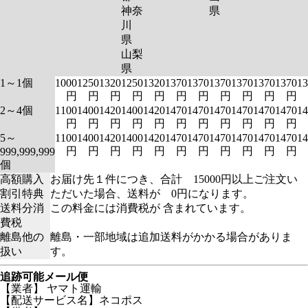
神奈
県
川
県
山梨
県
1～1個
1000
1250
1320
1250
1320
1370
1370
1370
1370
1370
1370
13
円
円
円
円
円
円
円
円
円
円
円
2～4個
1100
1400
1420
1400
1420
1470
1470
1470
1470
1470
1470
14
円
円
円
円
円
円
円
円
円
円
円
5～
1100
1400
1420
1400
1420
1470
1470
1470
1470
1470
1470
14
円
円
円
円
円
円
円
円
円
円
円
999,999,999
個
高額購入
お届け先１件につき、合計 15000円以上ご注文い
割引特典
ただいた場合、送料が 0円になります。
送料分消
この料金には消費税が 含まれています。
費税
離島他の
離島・一部地域は追加送料がかかる場合がありま
扱い
す。
追跡可能メール便
【業者】 ヤマト運輸
【配送サービス名】ネコポス