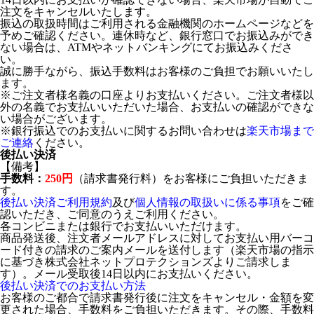
注文をキャンセルいたします。
振込の取扱時間はご利用される金融機関のホームページなどを
予めご確認ください。連休時など、銀行窓口でお振込みができ
ない場合は、ATMやネットバンキングにてお振込みくださ
い。
誠に勝手ながら、振込手数料はお客様のご負担でお願いいたし
ます。
※ご注文者様名義の口座よりお支払いください。ご注文者様以
外の名義でお支払いいただいた場合、お支払いの確認ができな
い場合がございます。
※銀行振込でのお支払いに関するお問い合わせは
楽天市場まで
ご連絡
ください。
後払い決済
【備考】
手数料：
250円
（請求書発行料）をお客様にご負担いただきま
す。
後払い決済ご利用規約
及び
個人情報の取扱いに係る事項
をご確
認いただき、ご同意のうえご利用ください。
各コンビニまたは銀行でお支払いいただけます。
商品発送後、注文者メールアドレスに対してお支払い用バーコ
ード付きの請求のご案内メールを送付します（楽天市場の指示
に基づき株式会社ネットプロテクションズよりご請求しま
す）。メール受取後14日以内にお支払いください。
後払い決済でのお支払い方法
お客様のご都合で請求書発行後に注文をキャンセル・金額を変
更された場合、手数料をご負担いただきます。その際、手数料