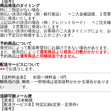
【備考】
商品発送のタイミング
特にご指定がない場合、
前払い決済の場合（例：銀行振込） ⇒ご入金確認後、２営業
日に発送いたします。
上記以外の決済の場合（例：クレジットカード） ⇒ご注文確
認後、２営業日に発送いたします。
※前払い決済の場合は、お客様のご入金タイミングにより、お
届け予定日が前後することがございます。
予約商品について
発売日によって配送希望日にお届けできない場合があります。
また、発売日によって
通常商品より発送に日数がかかります。
予約商品は
通常商品と同梱発送できません。
配送サービスについて
●●
でお送りします。
【送料料金表】
全国一律料金：0円
離島他の扱
離島・一部地域は追加送料がかかる場合がありま
い
す。
追跡可能メール便
【業者】 日本郵便
【配送サービス名】特定記録(定形・定形外)
【備考】