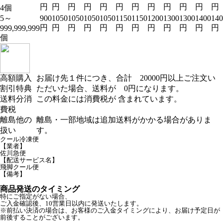
円
円
円
円
円
円
円
円
円
円
円
円
4個
5～
900
1050
1050
1050
1050
1150
1150
1200
1300
1300
1400
140
円
円
円
円
円
円
円
円
円
円
円
円
999,999,999
個
高額購入
お届け先１件につき、合計 20000円以上ご注文い
割引特典
ただいた場合、送料が 0円になります。
送料分消
この料金には消費税が 含まれています。
費税
離島他の
離島・一部地域は追加送料がかかる場合がありま
扱い
す。
クール冷凍便
【業者】
佐川急便
【配送サービス名】
飛脚クール便
【備考】
商品発送のタイミング
特にご指定がない場合、
ご入金確認後、10営業日以内に発送いたします。
※前払い決済の場合は、お客様のご入金タイミングにより、お届け予定日が
前後することがございます。