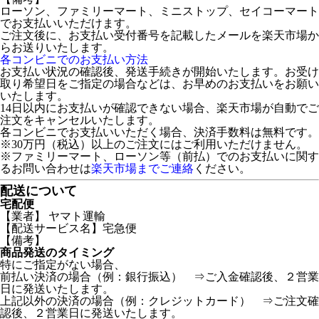
ローソン、ファミリーマート、ミニストップ、セイコーマート
でお支払いいただけます。
ご注文後に、お支払い受付番号を記載したメールを楽天市場か
らお送りいたします。
各コンビニでのお支払い方法
お支払い状況の確認後、発送手続きが開始いたします。お受け
取り希望日をご指定の場合などは、お早めのお支払いをお願い
いたします。
14日以内にお支払いが確認できない場合、楽天市場が自動でご
注文をキャンセルいたします。
各コンビニでお支払いいただく場合、決済手数料は無料です。
※30万円（税込）以上のご注文にはご利用いただけません。
※ファミリーマート、ローソン等（前払）でのお支払いに関す
るお問い合わせは
楽天市場までご連絡
ください。
配送について
宅配便
【業者】 ヤマト運輸
【配送サービス名】宅急便
【備考】
商品発送のタイミング
特にご指定がない場合、
前払い決済の場合（例：銀行振込） ⇒ご入金確認後、２営業
日に発送いたします。
上記以外の決済の場合（例：クレジットカード） ⇒ご注文確
認後、２営業日に発送いたします。