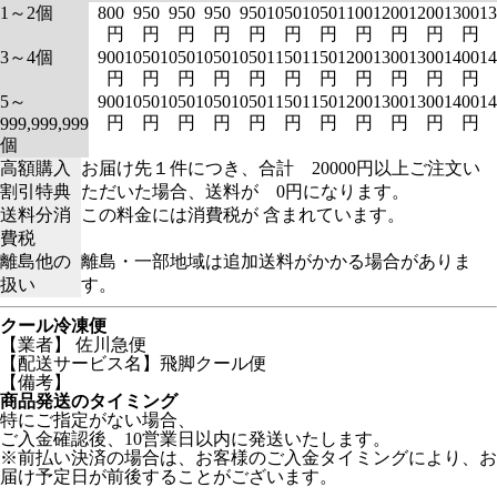
1～2個
800
950
950
950
950
1050
1050
1100
1200
1200
1300
13
円
円
円
円
円
円
円
円
円
円
円
3～4個
900
1050
1050
1050
1050
1150
1150
1200
1300
1300
1400
14
円
円
円
円
円
円
円
円
円
円
円
5～
900
1050
1050
1050
1050
1150
1150
1200
1300
1300
1400
14
円
円
円
円
円
円
円
円
円
円
円
999,999,999
個
高額購入
お届け先１件につき、合計 20000円以上ご注文い
割引特典
ただいた場合、送料が 0円になります。
送料分消
この料金には消費税が 含まれています。
費税
離島他の
離島・一部地域は追加送料がかかる場合がありま
扱い
す。
クール冷凍便
【業者】 佐川急便
【配送サービス名】飛脚クール便
【備考】
商品発送のタイミング
特にご指定がない場合、
ご入金確認後、10営業日以内に発送いたします。
※前払い決済の場合は、お客様のご入金タイミングにより、お
届け予定日が前後することがございます。