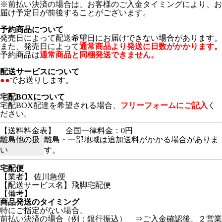
※前払い決済の場合は、お客様のご入金タイミングにより、お
届け予定日が前後することがございます。
予約商品について
発売日によって配送希望日にお届けできない場合があります。
また、発売日によって
通常商品より発送に日数がかかります。
予約商品は
通常商品と同梱発送できません。
配送サービスについて
●●
でお送りします。
宅配BOXについて
宅配BOX配達を希望される場合、
フリーフォームにご記入
く
ださい。
【送料料金表】
全国一律料金：0円
離島他の扱
離島・一部地域は追加送料がかかる場合がありま
い
す。
宅配便
【業者】 佐川急便
【配送サービス名】飛脚宅配便
【備考】
商品発送のタイミング
特にご指定がない場合、
前払い決済の場合（例：銀行振込） ⇒ご入金確認後、２営業