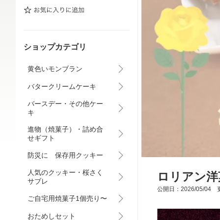
ショップカテゴリ
黄色いモンブラン
バタークリームケーキ
バースデー・その他ケー
キ
進物（焼菓子）・詰め合
せギフト
防災に 保存用クッキー
人気のクッキー・桜さく
ロリアン洋
サブレ
公開日：2026/05/04 更
ご自宅用焼菓子1個売り〜
おためしセット